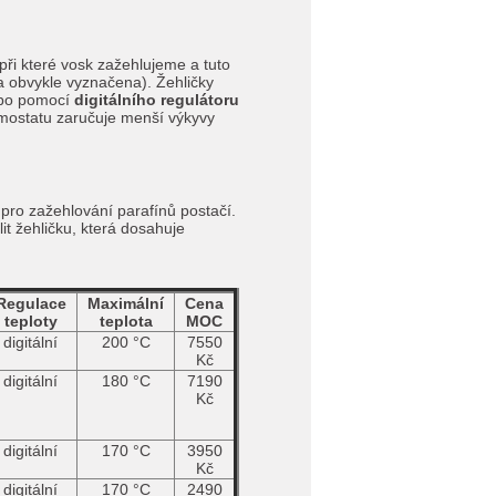
při které vosk zažehlujeme a tuto
ta obvykle vyznačena). Žehličky
bo pomocí
digitálního regulátoru
rmostatu zaručuje menší výkyvy
 pro zažehlování parafínů postačí.
it žehličku, která dosahuje
Regulace
Maximální
Cena
teploty
teplota
MOC
digitální
200 °C
7550
Kč
digitální
180 °C
7190
Kč
digitální
170 °C
3950
Kč
digitální
170 °C
2490