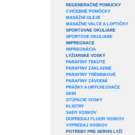
REGENERAČNÉ POMUCKY
CVIČEBNÉ POMÔCKY
MASÁŽNÍ OLEJE
MASÁŽNE VALCE A LOPTIČKY
SPORTOVNE OKULIARE
SPORTOVE OKULIARE
IMPREGNACE
IMPREGNÁCIA
LYŽIARSKE VOSKY
PARAFÍNY TEKUTÉ
PARAFÍNY ZÁKLADNÉ
PARAFÍNY TRÉNINKOVÉ
PARAFÍNY ZÁVODNÍ
PRÁŠKY A URÝCHĽOVAČE
SKIN
STÚPACIE VOSKY
KLISTRY
SADY VOSKOV
DOPREDAJ FLUOR VOSKOV
VYPREDAJ VOSKOV
POTREBY PRE SERVIS LYŽÍ