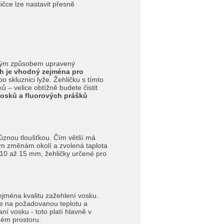
ičce lze nastavit přesně
jiným způsobem upravený
h je vhodný zejména pro
 skluznici lyže. Žehličku s tímto
 – velice obtížně budete čistit
vosků a fluorových prášků
ůznou tloušťkou. Čím větší má
ním změnám okolí a zvolená taplota
i 10 až 15 mm, žehličky určené pro
zejména kvalitu zažehlení vosku.
eje na požadovanou teplotu a
ní vosku - toto platí hlavně v
ném prostoru.