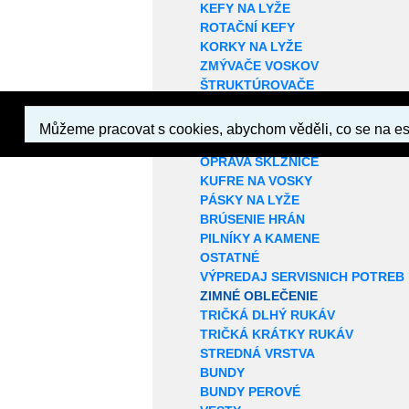
KEFY NA LYŽE
ROTAČNÍ KEFY
KORKY NA LYŽE
ZMÝVAČE VOSKOV
ŠTRUKTÚROVAČE
ŠKRABKY NA VOSK
VOSKOVACIE PROFILY
ŽEHLIČKY NA LYŽE
OPRAVA SKLZNICE
KUFRE NA VOSKY
PÁSKY NA LYŽE
BRÚSENIE HRÁN
PILNÍKY A KAMENE
OSTATNÉ
VÝPREDAJ SERVISNICH POTREB
ZIMNÉ OBLEČENIE
TRIČKÁ DLHÝ RUKÁV
TRIČKÁ KRÁTKY RUKÁV
STREDNÁ VRSTVA
BUNDY
BUNDY PEROVÉ