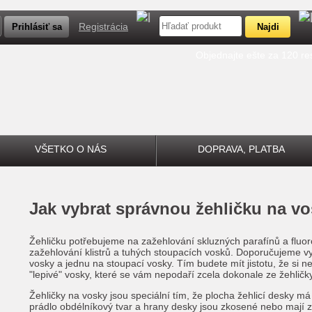
Registrácia
Objednajte ešte za 120 r
VŠETKO O NÁS
DOPRAVA, PLATBA
Jak vybrat správnou žehličku na v
Žehličku potřebujeme na zažehlování skluzných parafínů a fluorov
zažehlování klistrů a tuhých stoupacích vosků. Doporučujeme vyč
vosky a jednu na stoupací vosky. Tím budete mít jistotu, že si
"lepivé" vosky, které se vám nepodaří zcela dokonale ze žehličky 
Žehličky na vosky jsou speciální tím, že plocha žehlicí desky má 
prádlo obdélníkový tvar a hrany desky jsou zkosené nebo mají z