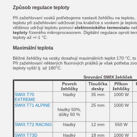
Způsob regulace teploty
Při zažehlovaní vosků potřebujeme nastavit žehličku na teplotu, 
teplotu při zažehlování udržovat (na krabičce s voskem je teplo
většinou udržují teplotu pomocí
elektronického termostatu
ne
teploty
řízeného mikroprocesorem. Digitální regulace oproti te
teploty až +/-1 °C.
Maximální teplota
Běžné žehličky na vosky dosahují maximálních teplot 170 °C, to
Při zažehlovaní některých fluorových prášků je však potřeba zvol
teploty vyšší tj. až 180°C.
Srovnání SWIX žehliček
Povrch
Tloušťka
Příkon
žehličky
desky
žehličky
SWIX T70
hladký
35 mm
1000 W
EXTREME
SWIX T71 ALPINE
25 mm
1000 W
hladký 50%,
důlky 50 %
SWIX T72 RACING
hladký
12 mm
550 W
SWIX T73D
hladký
18 mm
1000 W