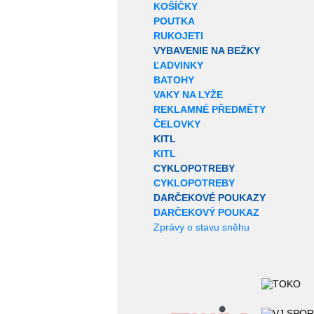
KOŠÍČKY
POUTKA
RUKOJETI
VYBAVENIE NA BEŽKY
ĽADVINKY
BATOHY
VAKY NA LYŽE
REKLAMNÉ PŘEDMĚTY
ČELOVKY
KITL
KITL
CYKLOPOTREBY
CYKLOPOTREBY
DARČEKOVÉ POUKAZY
DARČEKOVÝ POUKAZ
Zprávy o stavu sněhu