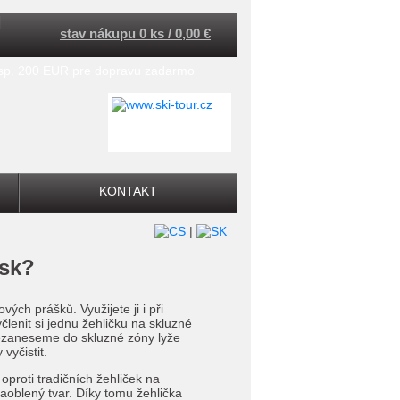
stav nákupu 0 ks / 0,00 €
esp. 200 EUR pre dopravu zadarmo
KONTAKT
|
osk?
ých prášků. Využijete ji i při
lenit si jednu žehličku na skluzné
 nezaneseme do skluzné zóny lyže
vyčistit.
oproti tradičních žehliček na
aoblený tvar. Díky tomu žehlička