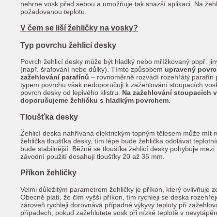
nehrne vosk před sebou a umožňuje tak snazší aplikaci. Na žehl
požadovanou teplotu.
V čem se liší žehličky na vosky?
Typ povrchu žehlicí desky
Povrch žehlicí desky může být hladký nebo mřížkovaný popř. 
(např. šrafování nebo důlky). Tímto způsobem
upravený povrc
zažehlování parafínů
– rovnoměrně rozvádí rozehřátý parafín po
typem povrchu však nedoporučuji k zažehlování stoupacích vosků
povrch desky od lepivého klistru.
Na zažehlování stoupacích 
doporučujeme žehličku s hladkým povrchem
.
Tloušťka desky
Žehlicí deska nahřívaná elektrickým topným tělesem může mít r
žehlička tloušťka desky, tím lépe bude žehlička odolávat teplot
bude stabilnější. Běžně se tloušťka žehlicí desky pohybuje mez
závodní použití dosahují tloušťky 20 až 35 mm.
Příkon žehličky
Velmi důležitým parametrem žehličky je příkon, který ovlivňuje 
Obecně platí, že čím vyšší příkon, tím rychleji se deska rozehř
zároveň rychleji dorovnává případné výkyvy teploty při zažehlova
případech, pokud zažehlutete vosk při nízké teplotě v nevytápě