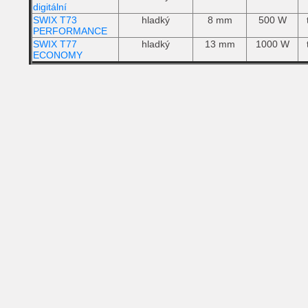
digitální
SWIX T73
hladký
8 mm
500 W
PERFORMANCE
SWIX T77
hladký
13 mm
1000 W
ECONOMY