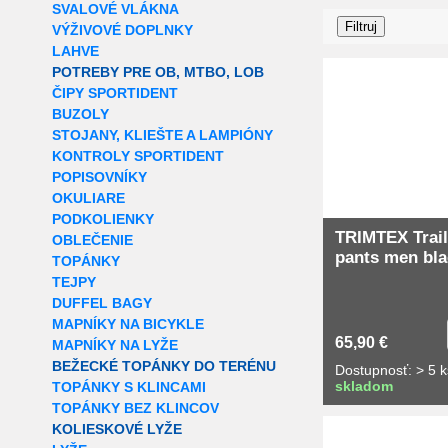
SVALOVÉ VLÁKNA
VÝŽIVOVÉ DOPLNKY
LAHVE
POTREBY PRE OB, MTBO, LOB
ČIPY SPORTIDENT
BUZOLY
STOJANY, KLIEŠTE A LAMPIÓNY
KONTROLY SPORTIDENT
POPISOVNÍKY
OKULIARE
PODKOLIENKY
TRIMTEX Trail
OBLEČENIE
pants men bla
TOPÁNKY
TEJPY
DUFFEL BAGY
MAPNÍKY NA BICYKLE
65,90 €
MAPNÍKY NA LYŽE
BEŽECKÉ TOPÁNKY DO TERÉNU
Dostupnosť: > 5 k
skladom
TOPÁNKY S KLINCAMI
TOPÁNKY BEZ KLINCOV
KOLIESKOVÉ LYŽE