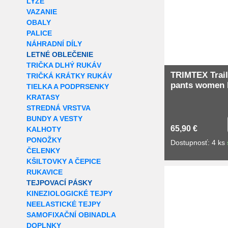
LYŽE
VAZANIE
OBALY
PALICE
NÁHRADNÍ DÍLY
LETNÉ OBLEČENIE
TRIČKA DLHÝ RUKÁV
TRIMTEX Trail
TRIČKÁ KRÁTKY RUKÁV
pants women 
TIELKA A PODPRSENKY
KRATASY
STREDNÁ VRSTVA
BUNDY A VESTY
65,90 €
KALHOTY
PONOŽKY
Dostupnosť: 4 ks
ČELENKY
KŠILTOVKY A ČEPICE
RUKAVICE
TEJPOVACÍ PÁSKY
KINEZIOLOGICKÉ TEJPY
NEELASTICKÉ TEJPY
SAMOFIXAČNÍ OBINADLA
DOPLNKY