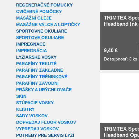
REGENERAČNÉ POMUCKY
CVIČEBNÉ POMÔCKY
TRIMTEX Spe
MASÁŽNÍ OLEJE
Headband Ink 
MASÁŽNE VALCE A LOPTIČKY
SPORTOVNE OKULIARE
SPORTOVE OKULIARE
IMPREGNACE
9,40 €
IMPREGNÁCIA
LYŽIARSKE VOSKY
Dostupnosť: 3 ks
PARAFÍNY TEKUTÉ
PARAFÍNY ZÁKLADNÉ
PARAFÍNY TRÉNINKOVÉ
PARAFÍNY ZÁVODNÍ
PRÁŠKY A URÝCHĽOVAČE
SKIN
STÚPACIE VOSKY
KLISTRY
SADY VOSKOV
DOPREDAJ FLUOR VOSKOV
TRIMTEX Spe
VYPREDAJ VOSKOV
Headband Opu
POTREBY PRE SERVIS LYŽÍ