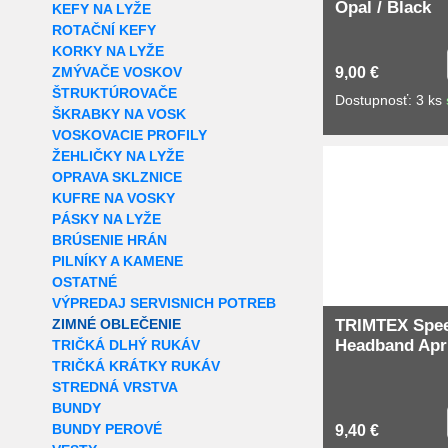
Opal / Black
KEFY NA LYŽE
ROTAČNÍ KEFY
KORKY NA LYŽE
ZMÝVAČE VOSKOV
9,00 €
ŠTRUKTÚROVAČE
Dostupnosť: 3 ks
ŠKRABKY NA VOSK
VOSKOVACIE PROFILY
ŽEHLIČKY NA LYŽE
OPRAVA SKLZNICE
KUFRE NA VOSKY
PÁSKY NA LYŽE
BRÚSENIE HRÁN
PILNÍKY A KAMENE
OSTATNÉ
VÝPREDAJ SERVISNICH POTREB
ZIMNÉ OBLEČENIE
TRIMTEX Spe
Headband Apr
TRIČKÁ DLHÝ RUKÁV
TRIČKÁ KRÁTKY RUKÁV
STREDNÁ VRSTVA
BUNDY
BUNDY PEROVÉ
9,40 €