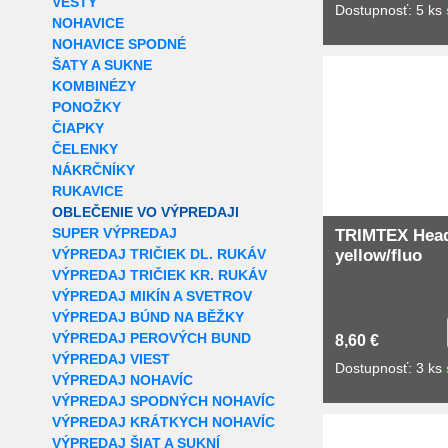
VESTY
Dostupnosť: 5 ks
NOHAVICE
NOHAVICE SPODNÉ
ŠATY A SUKNE
KOMBINÉZY
PONOŽKY
ČIAPKY
ČELENKY
NÁKRČNÍKY
RUKAVICE
OBLEČENIE VO VÝPREDAJI
SUPER VÝPREDAJ
TRIMTEX Hea
VÝPREDAJ TRIČIEK DL. RUKÁV
yellow/fluo
VÝPREDAJ TRIČIEK KR. RUKÁV
VÝPREDAJ MIKÍN A SVETROV
VÝPREDAJ BÚND NA BĚŽKY
VÝPREDAJ PEROVÝCH BUND
8,60 €
VÝPREDAJ VIEST
Dostupnosť: 3 ks
VÝPREDAJ NOHAVÍC
VÝPREDAJ SPODNÝCH NOHAVÍC
VÝPREDAJ KRÁTKYCH NOHAVÍC
VÝPREDAJ ŠIAT A SUKNÍ