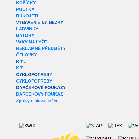
KOŠÍČKY
POUTKA
RUKOJETI
VYBAVENIE NA BEŽKY
ĽADVINKY
BATOHY
VAKY NA LYŽE
REKLAMNÉ PŘEDMĚTY
ČELOVKY
KITL
KITL
CYKLOPOTREBY
CYKLOPOTREBY
DARČEKOVÉ POUKAZY
DARČEKOVÝ POUKAZ
Zprávy o stavu sněhu