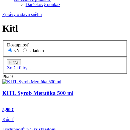
Darčekový poukaz
Zprávy o stavu sněhu
Kitl
Dostupnosť
vše
skladem
Zrušit filtry
Pha 9
KITL Syrob Meruňka 500 ml
5,90 €
Kúpiť
Dostupnosť: > 5 ks
skladom