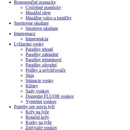
Regeneračné pomucky
Cvičebné pomôcky
Masážní oleje
Masážne valce a loptičky
Sportovne okuliare
Sportove okuliare
Impregnace
Impregnácia
Lyžiarske vosky
Parafíny tekuté
Parafíny základné
Parafíny tréninkové
Parafíny závodní
Prášky a urýchľovače
Skin
Stúpacie vosky
Klistry
Sady voskov
Dopredaj FLUOR voskov
Vypredaj voskov
Potreby pre servis lyží
Kefy na lyže
Rotační kefy
Korky na lyže
Zmývače voskov