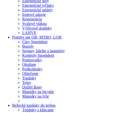
Energetické gély
Energetické tyčinky
Energetické tablety
Iontové nápoje
Regenerácia
Svalové vlákna
Výživové doplnky
LAHVE
Potreby pre OB, MTBO, LOB
Čipy Sportident
Buzoly
Stojany, kliešte a lampióny
Kontroly Sportident
Popisovníky
Okuliare
Podkolienky
Oblečenie
Topánky
Tejpy
Duffel Bagy
Mapníky na bicykle
Mapníky na lyže
Bežecké topánky do terénu
Topánky s klincami