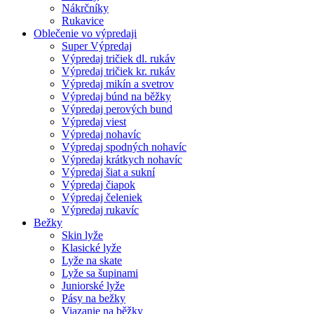
Nákrčníky
Rukavice
Oblečenie vo výpredaji
Super Výpredaj
Výpredaj tričiek dl. rukáv
Výpredaj tričiek kr. rukáv
Výpredaj mikín a svetrov
Výpredaj búnd na běžky
Výpredaj perových bund
Výpredaj viest
Výpredaj nohavíc
Výpredaj spodných nohavíc
Výpredaj krátkych nohavíc
Výpredaj šiat a sukní
Výpredaj čiapok
Výpredaj čeleniek
Výpredaj rukavíc
Bežky
Skin lyže
Klasické lyže
Lyže na skate
Lyže sa šupinami
Juniorské lyže
Pásy na bežky
Viazanie na běžky