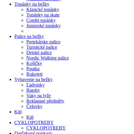
Topánky na bežky
Klasické topánky
Topánky na skate
Combi topánky
Juniorské topánky
Palice na bežky
Pretekárske palice
Turistické palice
Detské palice
Nordic Walking palice
Košíčky
Poutka
Rukojeti
Vybavenie na bežky
Ľadvinky
Batohy
Vaky na lyže
Reklamné předměty
Čelovky
Kitl
Kitl
CYKLOPOTREBY
CYKLOPOTREBY
Darčekové poukazy