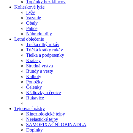
Topánky bez klincov
Kolieskové lyže
Lyže
Vazanie
Obaly
Palice
Náhradní díly
Letné oblečenie
Trička dlhý rukáv
Tričká krátky rukáv
Tielka a podprsenky
Kratasy
Stredná vrstva
Bundy a vesty
Kalhoty
Ponožky
Čelenky
Kšiltovky a čepice
Rukavice
Tejpovací pásky
Kineziologické tejpy
Neelastické tejpy
SAMOFIXAČNÍ OBINADLA
Doplnky