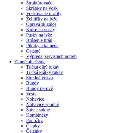
Štruktúrovače
Škrabky na vosk
Voskovacie profily
Žehličky na lyže
Oprava sklznice
Kufre na vosky
Pásky na lyže
Brúsenie hrán
Pilníky a kamene
Ostatné
Výpredaj servisnich potreb
Zimné oblečenie
Tričká dlhý rukáv
Tričká krátky rukáv
Stredná vrstva
Bundy
Bundy perové
Vesty
Nohavice
Nohavice spodné
Šaty a sukne
Kombinézy
Ponožky
Čiapky
Čelenky