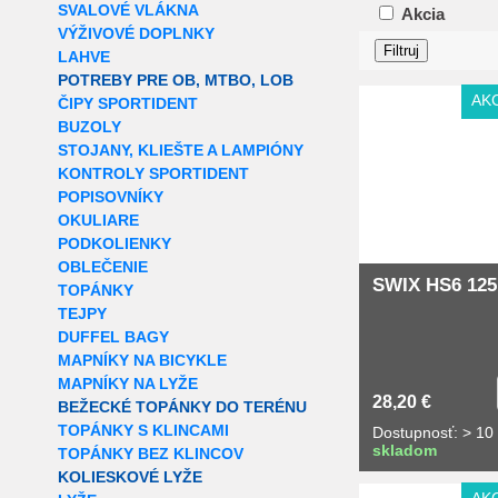
SVALOVÉ VLÁKNA
Akcia
VÝŽIVOVÉ DOPLNKY
LAHVE
POTREBY PRE OB, MTBO, LOB
AK
ČIPY SPORTIDENT
BUZOLY
STOJANY, KLIEŠTE A LAMPIÓNY
KONTROLY SPORTIDENT
POPISOVNÍKY
OKULIARE
PODKOLIENKY
OBLEČENIE
SWIX HS6 125
TOPÁNKY
TEJPY
DUFFEL BAGY
MAPNÍKY NA BICYKLE
MAPNÍKY NA LYŽE
28,20 €
BEŽECKÉ TOPÁNKY DO TERÉNU
TOPÁNKY S KLINCAMI
Dostupnosť: > 10
skladom
TOPÁNKY BEZ KLINCOV
KOLIESKOVÉ LYŽE