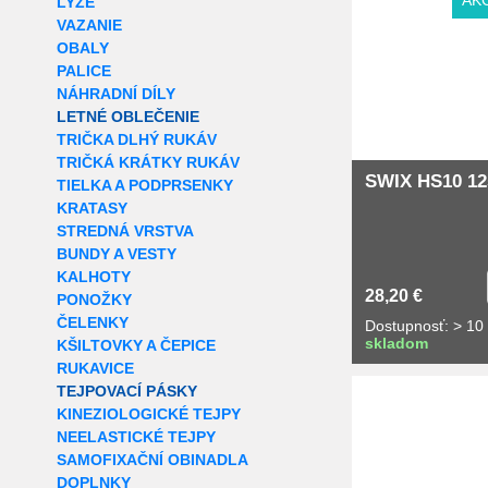
AK
LYŽE
VAZANIE
OBALY
PALICE
NÁHRADNÍ DÍLY
LETNÉ OBLEČENIE
TRIČKA DLHÝ RUKÁV
TRIČKÁ KRÁTKY RUKÁV
SWIX HS10 12
TIELKA A PODPRSENKY
KRATASY
STREDNÁ VRSTVA
BUNDY A VESTY
KALHOTY
28,20 €
PONOŽKY
ČELENKY
Dostupnosť: > 10
skladom
KŠILTOVKY A ČEPICE
RUKAVICE
TEJPOVACÍ PÁSKY
KINEZIOLOGICKÉ TEJPY
NEELASTICKÉ TEJPY
SAMOFIXAČNÍ OBINADLA
DOPLNKY