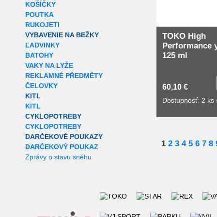
KOŠÍČKY
POUTKA
RUKOJETI
VYBAVENIE NA BEŽKY
TOKO High
ĽADVINKY
Performance 
125 ml
BATOHY
VAKY NA LYŽE
REKLAMNÉ PŘEDMĚTY
ČELOVKY
60,10 €
KITL
Dostupnosť: 2 ks
KITL
CYKLOPOTREBY
CYKLOPOTREBY
DARČEKOVÉ POUKAZY
1
2
3
4
5
6
7
8
DARČEKOVÝ POUKAZ
Zprávy o stavu sněhu