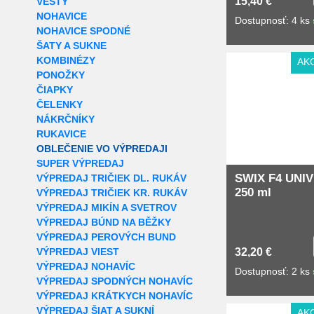
15,40 €
VESTY
NOHAVICE
Dostupnosť: 4 ks
NOHAVICE SPODNÉ
ŠATY A SUKNE
KOMBINÉZY
AK
PONOŽKY
ČIAPKY
ČELENKY
NÁKRČNÍKY
RUKAVICE
OBLEČENIE VO VÝPREDAJI
SUPER VÝPREDAJ
SWIX F4 UNI
VÝPREDAJ TRIČIEK DL. RUKÁV
250 ml
VÝPREDAJ TRIČIEK KR. RUKÁV
VÝPREDAJ MIKÍN A SVETROV
VÝPREDAJ BÚND NA BĚŽKY
VÝPREDAJ PEROVÝCH BUND
VÝPREDAJ VIEST
32,20 €
VÝPREDAJ NOHAVÍC
Dostupnosť: 2 ks
VÝPREDAJ SPODNÝCH NOHAVÍC
VÝPREDAJ KRÁTKYCH NOHAVÍC
VÝPREDAJ ŠIAT A SUKNÍ
AK