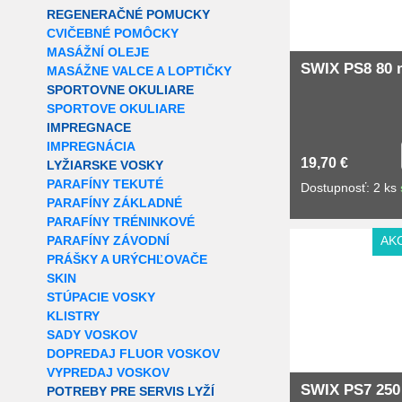
REGENERAČNÉ POMUCKY
CVIČEBNÉ POMÔCKY
MASÁŽNÍ OLEJE
SWIX PS8 80 
MASÁŽNE VALCE A LOPTIČKY
SPORTOVNE OKULIARE
SPORTOVE OKULIARE
IMPREGNACE
IMPREGNÁCIA
19,70 €
LYŽIARSKE VOSKY
PARAFÍNY TEKUTÉ
Dostupnosť: 2 ks
PARAFÍNY ZÁKLADNÉ
PARAFÍNY TRÉNINKOVÉ
PARAFÍNY ZÁVODNÍ
AK
PRÁŠKY A URÝCHĽOVAČE
SKIN
STÚPACIE VOSKY
KLISTRY
SADY VOSKOV
DOPREDAJ FLUOR VOSKOV
VYPREDAJ VOSKOV
SWIX PS7 250
POTREBY PRE SERVIS LYŽÍ