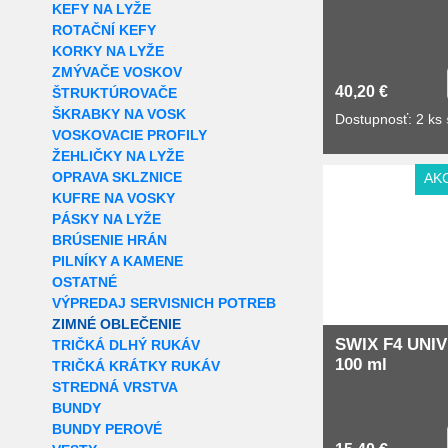
KEFY NA LYŽE
ROTAČNÍ KEFY
KORKY NA LYŽE
ZMÝVAČE VOSKOV
40,20 €
ŠTRUKTÚROVAČE
ŠKRABKY NA VOSK
Dostupnosť: 2 ks
VOSKOVACIE PROFILY
ŽEHLIČKY NA LYŽE
OPRAVA SKLZNICE
AK
KUFRE NA VOSKY
PÁSKY NA LYŽE
BRÚSENIE HRÁN
PILNÍKY A KAMENE
OSTATNÉ
VÝPREDAJ SERVISNICH POTREB
ZIMNÉ OBLEČENIE
SWIX F4 UNI
TRIČKÁ DLHÝ RUKÁV
100 ml
TRIČKÁ KRÁTKY RUKÁV
STREDNÁ VRSTVA
BUNDY
BUNDY PEROVÉ