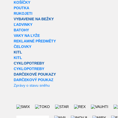
KOŠÍČKY
POUTKA
RUKOJETI
VYBAVENIE NA BEŽKY
ĽADVINKY
BATOHY
VAKY NA LYŽE
REKLAMNÉ PŘEDMĚTY
ČELOVKY
KITL
KITL
CYKLOPOTREBY
CYKLOPOTREBY
DARČEKOVÉ POUKAZY
DARČEKOVÝ POUKAZ
Zprávy o stavu sněhu