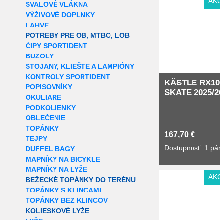
AK
SVALOVÉ VLÁKNA
VÝŽIVOVÉ DOPLNKY
LAHVE
POTREBY PRE OB, MTBO, LOB
ČIPY SPORTIDENT
BUZOLY
STOJANY, KLIEŠTE A LAMPIÓNY
KONTROLY SPORTIDENT
KÄSTLE RX10
POPISOVNÍKY
SKATE 2025/2
OKULIARE
PODKOLIENKY
OBLEČENIE
TOPÁNKY
167,70 €
TEJPY
Dostupnosť: 1 pá
DUFFEL BAGY
MAPNÍKY NA BICYKLE
MAPNÍKY NA LYŽE
AK
BEŽECKÉ TOPÁNKY DO TERÉNU
TOPÁNKY S KLINCAMI
TOPÁNKY BEZ KLINCOV
KOLIESKOVÉ LYŽE