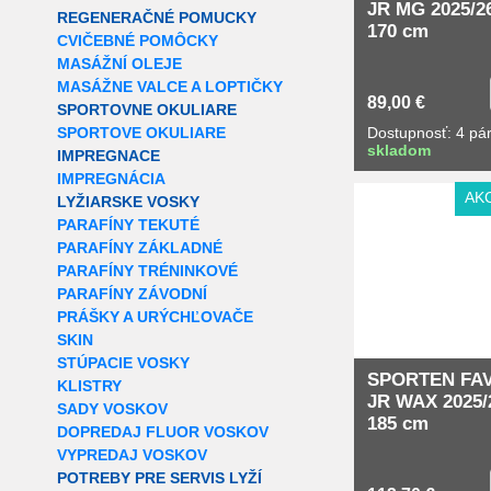
JR MG 2025/26
REGENERAČNÉ POMUCKY
170 cm
CVIČEBNÉ POMÔCKY
MASÁŽNÍ OLEJE
MASÁŽNE VALCE A LOPTIČKY
89,00 €
SPORTOVNE OKULIARE
SPORTOVE OKULIARE
Dostupnosť: 4 pá
skladom
IMPREGNACE
IMPREGNÁCIA
AK
LYŽIARSKE VOSKY
PARAFÍNY TEKUTÉ
PARAFÍNY ZÁKLADNÉ
PARAFÍNY TRÉNINKOVÉ
PARAFÍNY ZÁVODNÍ
PRÁŠKY A URÝCHĽOVAČE
SKIN
STÚPACIE VOSKY
SPORTEN FA
KLISTRY
JR WAX 2025/
SADY VOSKOV
185 cm
DOPREDAJ FLUOR VOSKOV
VYPREDAJ VOSKOV
POTREBY PRE SERVIS LYŽÍ