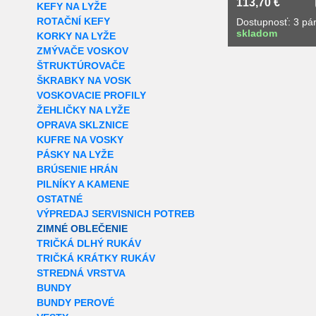
113,70 €
KEFY NA LYŽE
ROTAČNÍ KEFY
Dostupnosť: 3 pá
skladom
KORKY NA LYŽE
ZMÝVAČE VOSKOV
ŠTRUKTÚROVAČE
ŠKRABKY NA VOSK
VOSKOVACIE PROFILY
ŽEHLIČKY NA LYŽE
OPRAVA SKLZNICE
KUFRE NA VOSKY
PÁSKY NA LYŽE
BRÚSENIE HRÁN
PILNÍKY A KAMENE
OSTATNÉ
VÝPREDAJ SERVISNICH POTREB
ZIMNÉ OBLEČENIE
TRIČKÁ DLHÝ RUKÁV
TRIČKÁ KRÁTKY RUKÁV
STREDNÁ VRSTVA
BUNDY
BUNDY PEROVÉ