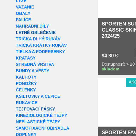
LYŽE
VAZANIE
OBALY
PALICE
SPORTEN SU
NÁHRADNÍ DÍLY
CLASSIC SKI
LETNÉ OBLEČENIE
2024/25
TRIČKA DLHÝ RUKÁV
TRIČKÁ KRÁTKY RUKÁV
TIELKA A PODPRSENKY
94,30 €
KRATASY
Dostupnosť: > 10
STREDNÁ VRSTVA
skladom
BUNDY A VESTY
KALHOTY
AK
PONOŽKY
ČELENKY
KŠILTOVKY A ČEPICE
RUKAVICE
TEJPOVACÍ PÁSKY
KINEZIOLOGICKÉ TEJPY
NEELASTICKÉ TEJPY
SAMOFIXAČNÍ OBINADLA
SPORTEN FA
DOPLNKY