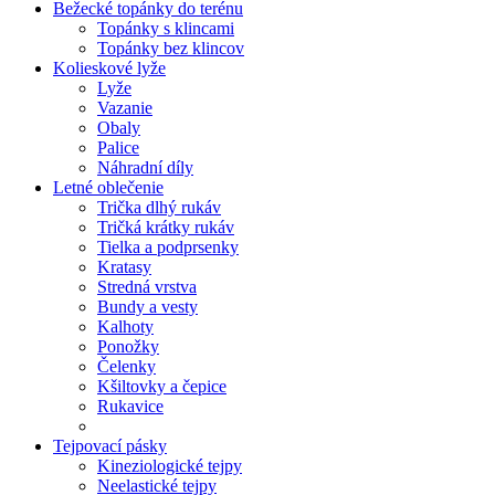
Bežecké topánky do terénu
Topánky s klincami
Topánky bez klincov
Kolieskové lyže
Lyže
Vazanie
Obaly
Palice
Náhradní díly
Letné oblečenie
Trička dlhý rukáv
Tričká krátky rukáv
Tielka a podprsenky
Kratasy
Stredná vrstva
Bundy a vesty
Kalhoty
Ponožky
Čelenky
Kšiltovky a čepice
Rukavice
Tejpovací pásky
Kineziologické tejpy
Neelastické tejpy