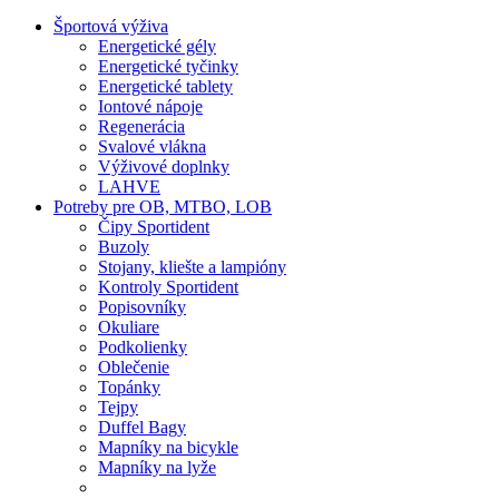
Športová výživa
Energetické gély
Energetické tyčinky
Energetické tablety
Iontové nápoje
Regenerácia
Svalové vlákna
Výživové doplnky
LAHVE
Potreby pre OB, MTBO, LOB
Čipy Sportident
Buzoly
Stojany, kliešte a lampióny
Kontroly Sportident
Popisovníky
Okuliare
Podkolienky
Oblečenie
Topánky
Tejpy
Duffel Bagy
Mapníky na bicykle
Mapníky na lyže