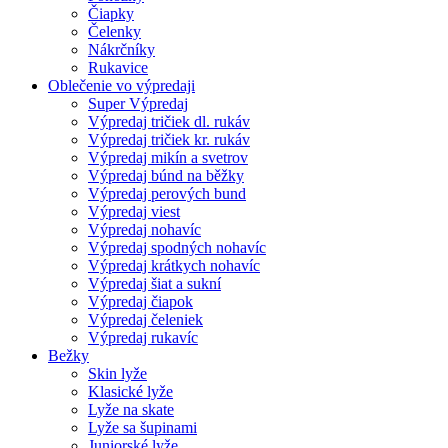
Čiapky
Čelenky
Nákrčníky
Rukavice
Oblečenie vo výpredaji
Super Výpredaj
Výpredaj tričiek dl. rukáv
Výpredaj tričiek kr. rukáv
Výpredaj mikín a svetrov
Výpredaj búnd na běžky
Výpredaj perových bund
Výpredaj viest
Výpredaj nohavíc
Výpredaj spodných nohavíc
Výpredaj krátkych nohavíc
Výpredaj šiat a sukní
Výpredaj čiapok
Výpredaj čeleniek
Výpredaj rukavíc
Bežky
Skin lyže
Klasické lyže
Lyže na skate
Lyže sa šupinami
Juniorské lyže