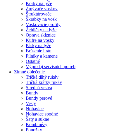
Korky na lyže
Zmývače voskov
Štruktúrovače
Škrabky na vosk
Voskovacie profily
Žehličky na lyže
Oprava sklznice
Kufre na vosky
Pásky na lyže
Brúsenie hrán
Pilníky a kamene
Ostatné
Výpredaj servisnich potreb
Zimné oblečenie
Tričká dlhý rukáv
Tričká krátky rukáv
Stredná vrstva
Bundy
Bundy perové
Vesty
Nohavice
Nohavice spodné
Šaty a sukne
Kombinézy
Ponožky