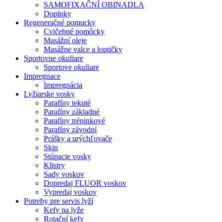
SAMOFIXAČNÍ OBINADLA
Doplnky
Regeneračné pomucky
Cvičebné pomôcky
Masážní oleje
Masážne valce a loptičky
Sportovne okuliare
Sportove okuliare
Impregnace
Impregnácia
Lyžiarske vosky
Parafíny tekuté
Parafíny základné
Parafíny tréninkové
Parafíny závodní
Prášky a urýchľovače
Skin
Stúpacie vosky
Klistry
Sady voskov
Dopredaj FLUOR voskov
Vypredaj voskov
Potreby pre servis lyží
Kefy na lyže
Rotační kefy