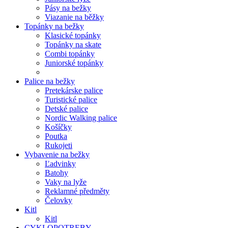
Pásy na bežky
Viazanie na běžky
Topánky na bežky
Klasické topánky
Topánky na skate
Combi topánky
Juniorské topánky
Palice na bežky
Pretekárske palice
Turistické palice
Detské palice
Nordic Walking palice
Košíčky
Poutka
Rukojeti
Vybavenie na bežky
Ľadvinky
Batohy
Vaky na lyže
Reklamné předměty
Čelovky
Kitl
Kitl
CYKLOPOTREBY