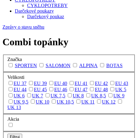
CYKLOPOTREBY
Darčekové poukazy
Darčekový poukaz
Zprávy o stavu sněhu
Combi topánky
Značka
SPORTEN
SALOMON
ALPINA
BOTAS
Velikosti
EU 37
EU 39
EU 40
EU 41
EU 42
EU 43
EU 44
EU 45
EU 46
EU 47
EU 48
UK 5
UK 6
UK 7
UK 7,5
UK 8
UK 8,5
UK 9
UK 9,5
UK 10
UK 10,5
UK 11
UK 12
UK 13
Akcia