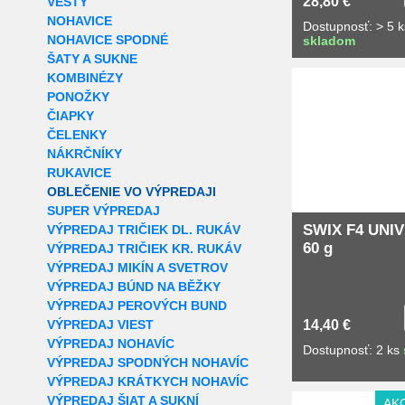
28,80 €
VESTY
NOHAVICE
Dostupnosť: > 5 k
NOHAVICE SPODNÉ
skladom
ŠATY A SUKNE
KOMBINÉZY
PONOŽKY
ČIAPKY
ČELENKY
NÁKRČNÍKY
RUKAVICE
OBLEČENIE VO VÝPREDAJI
SUPER VÝPREDAJ
SWIX F4 UNI
VÝPREDAJ TRIČIEK DL. RUKÁV
60 g
VÝPREDAJ TRIČIEK KR. RUKÁV
VÝPREDAJ MIKÍN A SVETROV
VÝPREDAJ BÚND NA BĚŽKY
VÝPREDAJ PEROVÝCH BUND
VÝPREDAJ VIEST
14,40 €
VÝPREDAJ NOHAVÍC
Dostupnosť: 2 ks
VÝPREDAJ SPODNÝCH NOHAVÍC
VÝPREDAJ KRÁTKYCH NOHAVÍC
VÝPREDAJ ŠIAT A SUKNÍ
AK