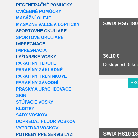
REGENERAČNÉ POMUCKY
CVIČEBNÉ POMÔCKY
MASÁŽNÍ OLEJE
SWIX HS6 180
MASÁŽNE VALCE A LOPTIČKY
SPORTOVNE OKULIARE
SPORTOVE OKULIARE
IMPREGNACE
IMPREGNÁCIA
36,10 €
LYŽIARSKE VOSKY
PARAFÍNY TEKUTÉ
Dostupnosť: 5 ks
PARAFÍNY ZÁKLADNÉ
PARAFÍNY TRÉNINKOVÉ
PARAFÍNY ZÁVODNÍ
AK
PRÁŠKY A URÝCHĽOVAČE
SKIN
STÚPACIE VOSKY
KLISTRY
SADY VOSKOV
DOPREDAJ FLUOR VOSKOV
VYPREDAJ VOSKOV
SWIX HS10 18
POTREBY PRE SERVIS LYŽÍ