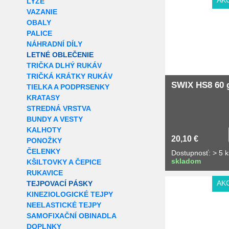
AK
LYŽE
VAZANIE
OBALY
PALICE
NÁHRADNÍ DÍLY
LETNÉ OBLEČENIE
TRIČKA DLHÝ RUKÁV
TRIČKÁ KRÁTKY RUKÁV
SWIX HS8 60 
TIELKA A PODPRSENKY
KRATASY
STREDNÁ VRSTVA
BUNDY A VESTY
KALHOTY
20,10 €
PONOŽKY
ČELENKY
Dostupnosť: > 5 k
skladom
KŠILTOVKY A ČEPICE
RUKAVICE
AK
TEJPOVACÍ PÁSKY
KINEZIOLOGICKÉ TEJPY
NEELASTICKÉ TEJPY
SAMOFIXAČNÍ OBINADLA
DOPLNKY