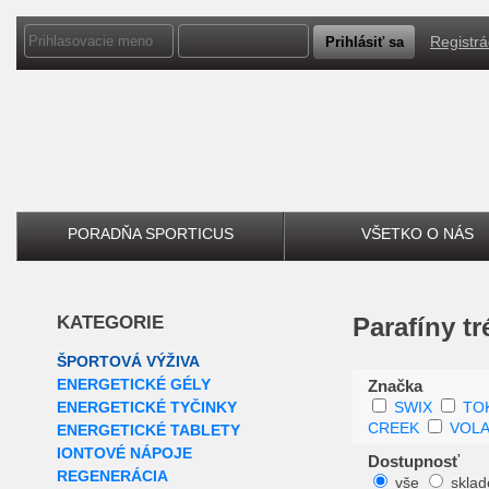
Registrá
PORADŇA SPORTICUS
VŠETKO O NÁS
KATEGORIE
Parafíny t
ŠPORTOVÁ VÝŽIVA
ENERGETICKÉ GÉLY
Značka
ENERGETICKÉ TYČINKY
SWIX
TO
CREEK
VOL
ENERGETICKÉ TABLETY
IONTOVÉ NÁPOJE
Dostupnosť
REGENERÁCIA
vše
skla