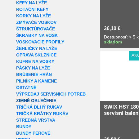
KEFY NA LYŽE
ROTAČNÍ KEFY
KORKY NA LYŽE
ZMÝVAČE VOSKOV
36,10 €
ŠTRUKTÚROVAČE
ŠKRABKY NA VOSK
Dostupnosť: > 5 k
VOSKOVACIE PROFILY
skladom
ŽEHLIČKY NA LYŽE
OPRAVA SKLZNICE
AK
KUFRE NA VOSKY
PÁSKY NA LYŽE
BRÚSENIE HRÁN
PILNÍKY A KAMENE
OSTATNÉ
VÝPREDAJ SERVISNICH POTREB
ZIMNÉ OBLEČENIE
SWIX HS7 180
TRIČKÁ DLHÝ RUKÁV
servisní balen
TRIČKÁ KRÁTKY RUKÁV
STREDNÁ VRSTVA
BUNDY
BUNDY PEROVÉ