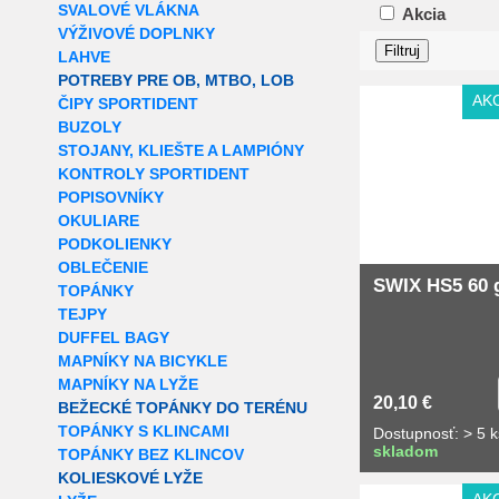
SVALOVÉ VLÁKNA
Akcia
VÝŽIVOVÉ DOPLNKY
LAHVE
POTREBY PRE OB, MTBO, LOB
AK
ČIPY SPORTIDENT
BUZOLY
STOJANY, KLIEŠTE A LAMPIÓNY
KONTROLY SPORTIDENT
POPISOVNÍKY
OKULIARE
PODKOLIENKY
OBLEČENIE
SWIX HS5 60 
TOPÁNKY
TEJPY
DUFFEL BAGY
MAPNÍKY NA BICYKLE
MAPNÍKY NA LYŽE
20,10 €
BEŽECKÉ TOPÁNKY DO TERÉNU
TOPÁNKY S KLINCAMI
Dostupnosť: > 5 k
skladom
TOPÁNKY BEZ KLINCOV
KOLIESKOVÉ LYŽE