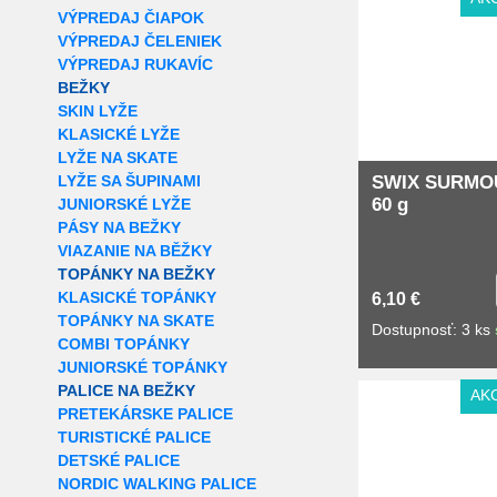
VÝPREDAJ ČIAPOK
VÝPREDAJ ČELENIEK
VÝPREDAJ RUKAVÍC
BEŽKY
SKIN LYŽE
KLASICKÉ LYŽE
LYŽE NA SKATE
LYŽE SA ŠUPINAMI
SWIX SURMO
60 g
JUNIORSKÉ LYŽE
PÁSY NA BEŽKY
VIAZANIE NA BĚŽKY
TOPÁNKY NA BEŽKY
KLASICKÉ TOPÁNKY
6,10 €
TOPÁNKY NA SKATE
Dostupnosť: 3 ks
COMBI TOPÁNKY
JUNIORSKÉ TOPÁNKY
PALICE NA BEŽKY
AK
PRETEKÁRSKE PALICE
TURISTICKÉ PALICE
DETSKÉ PALICE
NORDIC WALKING PALICE