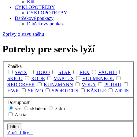
Kitl
CYKLOPOTREBY
CYKLOPOTREBY
Darčekové poukazy
Darčekový poukaz
Zprávy o stavu sněhu
Potreby pre servis lyží
Značka
SWIX
TOKO
STAR
REX
VAUHTI
SKIGO
RODE
MAPLUS
HOLMENKOL
RED CREEK
KUNZMANN
VOLA
PUURU
HWK
SKIVO
SPORTICUS
KÄSTLE
ARTIS
Dostupnosť
vše
skladem
3 dni
Akcia
Zrušit filtry