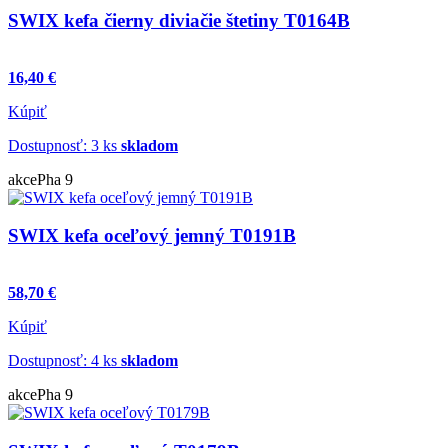
SWIX kefa čierny diviačie štetiny T0164B
16,40 €
Kúpiť
Dostupnosť: 3 ks
skladom
akce
Pha 9
SWIX kefa oceľový jemný T0191B
58,70 €
Kúpiť
Dostupnosť: 4 ks
skladom
akce
Pha 9