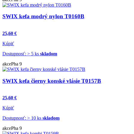
SWIX kefa modrý nylon T0160B
25,60 €
Kúpiť
Dostupnosť: > 5 ks
skladom
akce
Pha 9
SWIX kefa čierny konské vlásie T0157B
25,60 €
Kúpiť
Dostupnosť: > 10 ks
skladom
akce
Pha 9