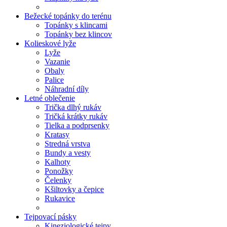
Bežecké topánky do terénu
Topánky s klincami
Topánky bez klincov
Kolieskové lyže
Lyže
Vazanie
Obaly
Palice
Náhradní díly
Letné oblečenie
Trička dlhý rukáv
Tričká krátky rukáv
Tielka a podprsenky
Kratasy
Stredná vrstva
Bundy a vesty
Kalhoty
Ponožky
Čelenky
Kšiltovky a čepice
Rukavice
Tejpovací pásky
Kineziologické tejpy