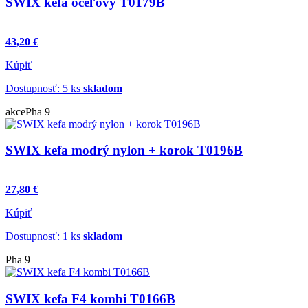
SWIX kefa oceľový T0179B
43,20 €
Kúpiť
Dostupnosť: 5 ks
skladom
akce
Pha 9
SWIX kefa modrý nylon + korok T0196B
27,80 €
Kúpiť
Dostupnosť: 1 ks
skladom
Pha 9
SWIX kefa F4 kombi T0166B