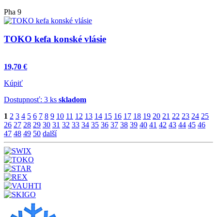
Pha 9
TOKO kefa konské vlásie
19,70 €
Kúpiť
Dostupnosť: 3 ks
skladom
1
2
3
4
5
6
7
8
9
10
11
12
13
14
15
16
17
18
19
20
21
22
23
24
25
26
27
28
29
30
31
32
33
34
35
36
37
38
39
40
41
42
43
44
45
46
47
48
49
50
další