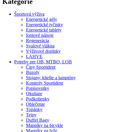
Kategorie
Športová výživa
Energetické gély
Energetické tyčinky
Energetické tablety
Iontové nápoje
Regenerácia
Svalové vlákna
Výživové doplnky
LAHVE
Potreby pre OB, MTBO, LOB
Čipy Sportident
Buzoly
Stojany, kliešte a lampióny
Kontroly Sportident
Popisovníky
Okuliare
Podkolienky
Oblečenie
Topánky
Tejpy
Duffel Bagy
Mapníky na bicykle
Mapníky na lyže