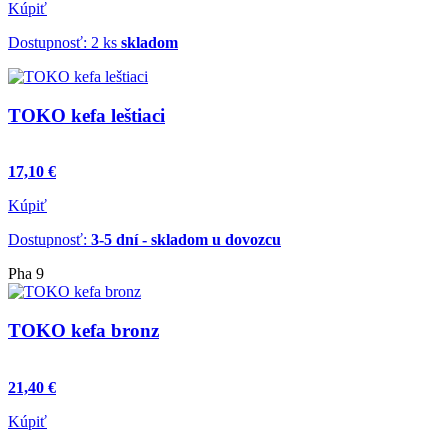
Kúpiť
Dostupnosť: 2 ks
skladom
TOKO kefa leštiaci
17,10 €
Kúpiť
Dostupnosť:
3-5 dní - skladom u dovozcu
Pha 9
TOKO kefa bronz
21,40 €
Kúpiť