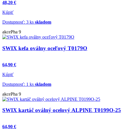
48,20 €
Kúpiť
Dostupnosť: 3 ks
skladom
akce
Pha 9
SWIX kefa oválny oceľový T0179O
64,90 €
Kúpiť
Dostupnosť: 1 ks
skladom
akce
Pha 9
SWIX kartáč oválný ocelový ALPINE T0199O-25
64,90 €