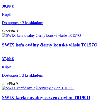
30,90 €
Kúpiť
Dostupnosť: 3 ks
skladom
akce
Pha 9
SWIX kefa oválny čierny konské vlásie T0157O
37,00 €
Kúpiť
Dostupnosť: 3 ks
skladom
akce
Pha 9
SWIX kartáč oválný červený nylon T0190O