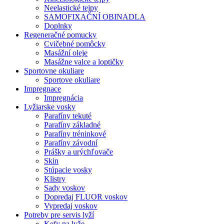
Neelastické tejpy
SAMOFIXAČNÍ OBINADLA
Doplnky
Regeneračné pomucky
Cvičebné pomôcky
Masážní oleje
Masážne valce a loptičky
Sportovne okuliare
Sportove okuliare
Impregnace
Impregnácia
Lyžiarske vosky
Parafíny tekuté
Parafíny základné
Parafíny tréninkové
Parafíny závodní
Prášky a urýchľovače
Skin
Stúpacie vosky
Klistry
Sady voskov
Dopredaj FLUOR voskov
Vypredaj voskov
Potreby pre servis lyží
Kefy na lyže