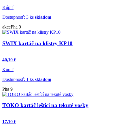
Kúpiť
Dostupnosť: 3 ks
skladom
akce
Pha 9
SWIX kartáč na klistry KP10
40,10 €
Kúpiť
Dostupnosť: 1 ks
skladom
Pha 9
TOKO kartáč leštící na tekuté vosky
17,10 €