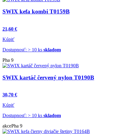
SWIX kefa kombi T0159B
21,60 €
Kúpiť
Dostupnosť: > 10 ks
skladom
Pha 9
SWIX kartáč červený nylon T0190B
30,70 €
Kúpiť
Dostupnosť: > 10 ks
skladom
akce
Pha 9