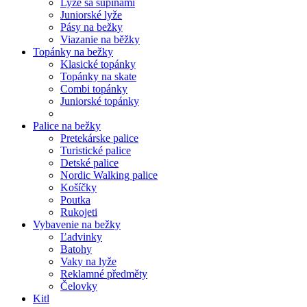
Lyže sa šupinami
Juniorské lyže
Pásy na bežky
Viazanie na běžky
Topánky na bežky
Klasické topánky
Topánky na skate
Combi topánky
Juniorské topánky
Palice na bežky
Pretekárske palice
Turistické palice
Detské palice
Nordic Walking palice
Košíčky
Poutka
Rukojeti
Vybavenie na bežky
Ľadvinky
Batohy
Vaky na lyže
Reklamné předměty
Čelovky
Kitl