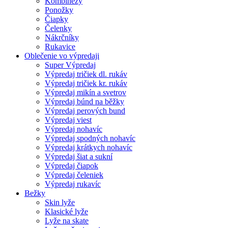
Kombinézy
Ponožky
Čiapky
Čelenky
Nákrčníky
Rukavice
Oblečenie vo výpredaji
Super Výpredaj
Výpredaj tričiek dl. rukáv
Výpredaj tričiek kr. rukáv
Výpredaj mikín a svetrov
Výpredaj búnd na běžky
Výpredaj perových bund
Výpredaj viest
Výpredaj nohavíc
Výpredaj spodných nohavíc
Výpredaj krátkych nohavíc
Výpredaj šiat a sukní
Výpredaj čiapok
Výpredaj čeleniek
Výpredaj rukavíc
Bežky
Skin lyže
Klasické lyže
Lyže na skate