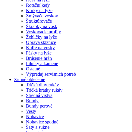
Rotační kefy
Korky na lyže
Zmývače voskov
Štruktúrovače
Škrabky na vosk
Voskovacie profily
Žehličky na lyže
Oprava sklznice
Kufre na vosky
Pásky na lyže
Brúsenie hrán
Pilníky a kamene
Ostatné
Výpredaj servisnich potreb
Zimné oblečenie
Tričká dlhý rukáv
Tričká krátky rukáv
Stredná vrstva
Bundy
Bundy perové
Vesty
Nohavice
Nohavice spodné
Šaty a sukne