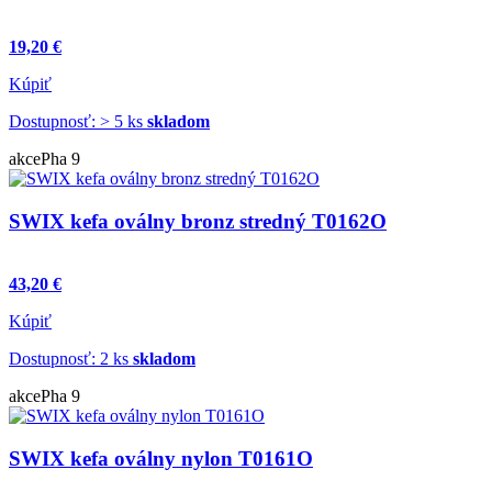
19,20 €
Kúpiť
Dostupnosť: > 5 ks
skladom
akce
Pha 9
SWIX kefa oválny bronz stredný T0162O
43,20 €
Kúpiť
Dostupnosť: 2 ks
skladom
akce
Pha 9
SWIX kefa oválny nylon T0161O