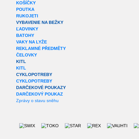
KOŠÍČKY
POUTKA
RUKOJETI
VYBAVENIE NA BEŽKY
ĽADVINKY
BATOHY
VAKY NA LYŽE
REKLAMNÉ PŘEDMĚTY
ČELOVKY
KITL
KITL
CYKLOPOTREBY
CYKLOPOTREBY
DARČEKOVÉ POUKAZY
DARČEKOVÝ POUKAZ
Zprávy o stavu sněhu