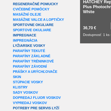
HATCHEY Rep
REGENERAČNÉ POMUCKY
Plus Photoch
CVIČEBNÉ POMÔCKY
White
MASÁŽNÍ OLEJE
MASÁŽNE VALCE A LOPTIČKY
SPORTOVNE OKULIARE
36,70 €
SPORTOVE OKULIARE
Dostupnosť: 1 ks
IMPREGNACE
IMPREGNÁCIA
LYŽIARSKE VOSKY
PARAFÍNY TEKUTÉ
PARAFÍNY ZÁKLADNÉ
PARAFÍNY TRÉNINKOVÉ
PARAFÍNY ZÁVODNÍ
PRÁŠKY A URÝCHĽOVAČE
SKIN
STÚPACIE VOSKY
KLISTRY
SADY VOSKOV
DOPREDAJ FLUOR VOSKOV
VYPREDAJ VOSKOV
POTREBY PRE SERVIS LYŽÍ