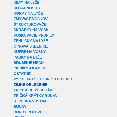
KEFY NA LYŽE
ROTAČNÍ KEFY
KORKY NA LYŽE
ZMÝVAČE VOSKOV
ŠTRUKTÚROVAČE
ŠKRABKY NA VOSK
VOSKOVACIE PROFILY
ŽEHLIČKY NA LYŽE
OPRAVA SKLZNICE
KUFRE NA VOSKY
PÁSKY NA LYŽE
BRÚSENIE HRÁN
PILNÍKY A KAMENE
OSTATNÉ
VÝPREDAJ SERVISNICH POTREB
ZIMNÉ OBLEČENIE
TRIČKÁ DLHÝ RUKÁV
TRIČKÁ KRÁTKY RUKÁV
STREDNÁ VRSTVA
BUNDY
BUNDY PEROVÉ