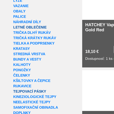
LYŽE
VAZANIE
OBALY
PALICE
NÁHRADNÍ DÍLY
HATCHEY Vap
LETNÉ OBLEČENIE
Gold Red
TRIČKA DLHÝ RUKÁV
TRIČKÁ KRÁTKY RUKÁV
TIELKA A PODPRSENKY
KRATASY
18,10 €
STREDNÁ VRSTVA
Dostupnosť: 1 ks
BUNDY A VESTY
KALHOTY
PONOŽKY
ČELENKY
KŠILTOVKY A ČEPICE
RUKAVICE
TEJPOVACÍ PÁSKY
KINEZIOLOGICKÉ TEJPY
NEELASTICKÉ TEJPY
SAMOFIXAČNÍ OBINADLA
DOPLNKY