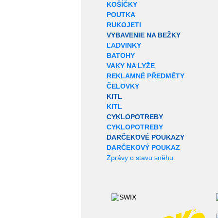
KOŠÍČKY
POUTKA
RUKOJETI
VYBAVENIE NA BEŽKY
ĽADVINKY
BATOHY
VAKY NA LYŽE
REKLAMNÉ PŘEDMĚTY
ČELOVKY
KITL
KITL
CYKLOPOTREBY
CYKLOPOTREBY
DARČEKOVÉ POUKAZY
DARČEKOVÝ POUKAZ
Zprávy o stavu sněhu