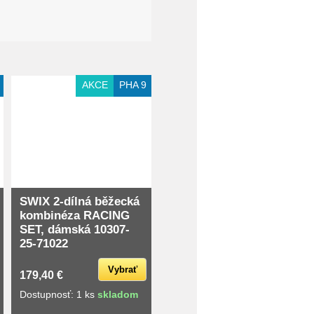
AKCE
PHA 9
SWIX 2-dílná běžecká
kombinéza RACING
SET, dámská 10307-
25-71022
Vybrať
179,40 €
Dostupnosť: 1 ks
skladom