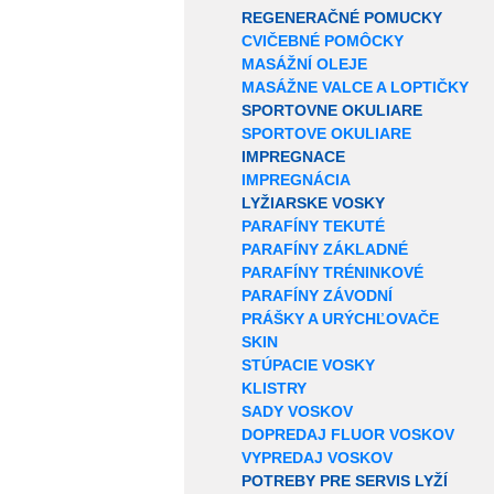
REGENERAČNÉ POMUCKY
CVIČEBNÉ POMÔCKY
MASÁŽNÍ OLEJE
MASÁŽNE VALCE A LOPTIČKY
SPORTOVNE OKULIARE
SPORTOVE OKULIARE
IMPREGNACE
IMPREGNÁCIA
LYŽIARSKE VOSKY
PARAFÍNY TEKUTÉ
PARAFÍNY ZÁKLADNÉ
PARAFÍNY TRÉNINKOVÉ
PARAFÍNY ZÁVODNÍ
PRÁŠKY A URÝCHĽOVAČE
SKIN
STÚPACIE VOSKY
KLISTRY
SADY VOSKOV
DOPREDAJ FLUOR VOSKOV
VYPREDAJ VOSKOV
POTREBY PRE SERVIS LYŽÍ