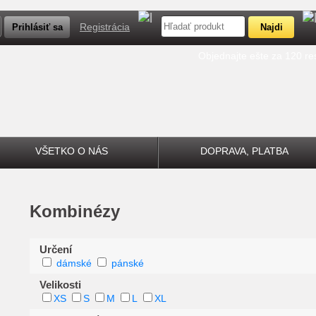
Registrácia
Objednajte ešte za 120 r
VŠETKO O NÁS
DOPRAVA, PLATBA
Kombinézy
Určení
dámské
pánské
Velikosti
XS
S
M
L
XL