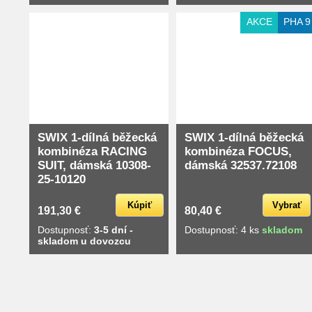
AKCE
PHA 9
SWIX 1-dílná běžecká
SWIX 1-dílná běžecká
kombinéza RACING
kombinéza FOCUS,
SUIT, dámská 10308-
dámská 32537.72108
25-10120
Kúpiť
Vybrať
191,30 €
80,40 €
Dostupnosť:
3-5 dní -
Dostupnosť: 4 ks
skladom
skladom u dovozcu