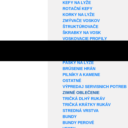
KEFY NA LYŽE
ROTAČNÍ KEFY
KORKY NA LYŽE
ZMÝVAČE VOSKOV
ŠTRUKTÚROVAČE
ŠKRABKY NA VOSK
VOSKOVACIE PROFILY
ŽEHLIČKY NA LYŽE
OPRAVA SKLZNICE
KUFRE NA VOSKY
PÁSKY NA LYŽE
BRÚSENIE HRÁN
PILNÍKY A KAMENE
OSTATNÉ
VÝPREDAJ SERVISNICH POTREB
ZIMNÉ OBLEČENIE
TRIČKÁ DLHÝ RUKÁV
TRIČKÁ KRÁTKY RUKÁV
STREDNÁ VRSTVA
BUNDY
BUNDY PEROVÉ