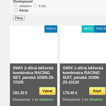
Dostupnosť
skladem
3 dni
Akcia
PHA 9
AKCE
PHA 9
SWIX 2-dílná běžecká
SWIX 1-dílná běžecká
kombinéza RACING
kombinéza RACING
SET, pánská 10305-25-
SUIT, pánská 10306-
72105
25-10120
Vybrať
Kúpiť
191,30 €
179,40 €
Dostupnosť: 1 ks
skladom
Dostupnosť: 1 ks
skladom