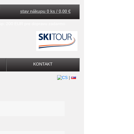
stav nákupu 0 ks / 0,00 €
esp. 200 EUR pre dopravu zadarmo
KONTAKT
|