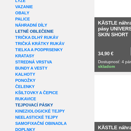
LYŽE
VAZANIE
OBALY
PALICE
KÄSTLE náhra
NÁHRADNÍ DÍLY
pásy UNIVER
LETNÉ OBLEČENIE
SKIN SHORT
TRIČKA DLHÝ RUKÁV
TRIČKÁ KRÁTKY RUKÁV
TIELKA A PODPRSENKY
34,90 €
KRATASY
Dostupnosť: 4 pá
STREDNÁ VRSTVA
skladom
BUNDY A VESTY
KALHOTY
PONOŽKY
ČELENKY
KŠILTOVKY A ČEPICE
RUKAVICE
TEJPOVACÍ PÁSKY
KINEZIOLOGICKÉ TEJPY
NEELASTICKÉ TEJPY
SAMOFIXAČNÍ OBINADLA
KÄSTLE náhra
DOPLNKY