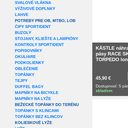
SVALOVÉ VLÁKNA
VÝŽIVOVÉ DOPLNKY
LAHVE
POTREBY PRE OB, MTBO, LOB
ČIPY SPORTIDENT
BUZOLY
STOJANY, KLIEŠTE A LAMPIÓNY
KONTROLY SPORTIDENT
KÄSTLE náhra
POPISOVNÍKY
pásy RACE S
OKULIARE
TORPEDO lon
PODKOLIENKY
OBLEČENIE
TOPÁNKY
45,90 €
TEJPY
Dostupnosť: 5 pá
DUFFEL BAGY
skladom
MAPNÍKY NA BICYKLE
MAPNÍKY NA LYŽE
BEŽECKÉ TOPÁNKY DO TERÉNU
TOPÁNKY S KLINCAMI
TOPÁNKY BEZ KLINCOV
KOLIESKOVÉ LYŽE