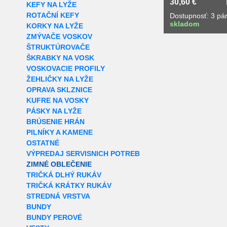
30,60 €
KEFY NA LYŽE
ROTAČNÍ KEFY
Dostupnosť: 3 pá
skladom
KORKY NA LYŽE
ZMÝVAČE VOSKOV
ŠTRUKTÚROVAČE
ŠKRABKY NA VOSK
VOSKOVACIE PROFILY
ŽEHLIČKY NA LYŽE
OPRAVA SKLZNICE
KUFRE NA VOSKY
PÁSKY NA LYŽE
BRÚSENIE HRÁN
PILNÍKY A KAMENE
OSTATNÉ
VÝPREDAJ SERVISNICH POTREB
ZIMNÉ OBLEČENIE
TRIČKÁ DLHÝ RUKÁV
TRIČKÁ KRÁTKY RUKÁV
STREDNÁ VRSTVA
BUNDY
BUNDY PEROVÉ