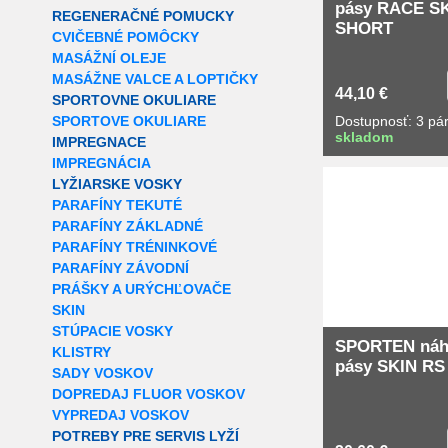
pásy RACE S
REGENERAČNÉ POMUCKY
SHORT
CVIČEBNÉ POMÔCKY
MASÁŽNÍ OLEJE
MASÁŽNE VALCE A LOPTIČKY
44,10 €
SPORTOVNE OKULIARE
SPORTOVE OKULIARE
Dostupnosť: 3 pá
skladom
IMPREGNACE
IMPREGNÁCIA
LYŽIARSKE VOSKY
PARAFÍNY TEKUTÉ
PARAFÍNY ZÁKLADNÉ
PARAFÍNY TRÉNINKOVÉ
PARAFÍNY ZÁVODNÍ
PRÁŠKY A URÝCHĽOVAČE
SKIN
STÚPACIE VOSKY
SPORTEN náh
KLISTRY
pásy SKIN RS
SADY VOSKOV
DOPREDAJ FLUOR VOSKOV
VYPREDAJ VOSKOV
POTREBY PRE SERVIS LYŽÍ