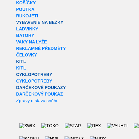
KOŠÍČKY
POUTKA
RUKOJETI
VYBAVENIE NA BEŽKY
ĽADVINKY
BATOHY
VAKY NA LYŽE
REKLAMNÉ PŘEDMĚTY
ČELOVKY
KITL
KITL
CYKLOPOTREBY
CYKLOPOTREBY
DARČEKOVÉ POUKAZY
DARČEKOVÝ POUKAZ
Zprávy o stavu sněhu