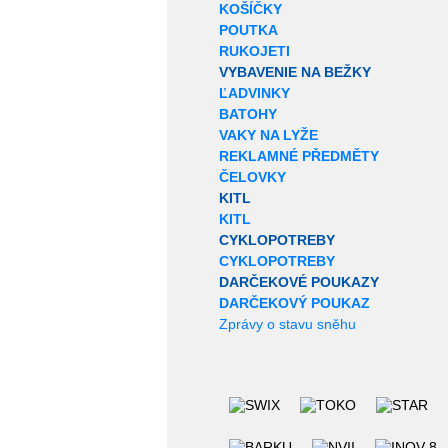
KOŠÍČKY
POUTKA
RUKOJETI
VYBAVENIE NA BEŽKY
ĽADVINKY
BATOHY
VAKY NA LYŽE
REKLAMNÉ PŘEDMĚTY
ČELOVKY
KITL
KITL
CYKLOPOTREBY
CYKLOPOTREBY
DARČEKOVÉ POUKAZY
DARČEKOVÝ POUKAZ
Zprávy o stavu sněhu