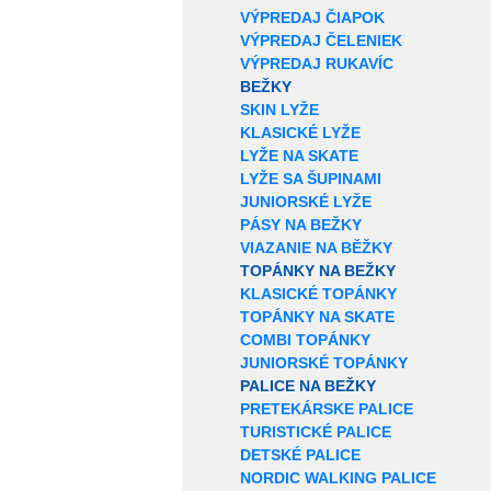
VÝPREDAJ ČIAPOK
VÝPREDAJ ČELENIEK
VÝPREDAJ RUKAVÍC
BEŽKY
SKIN LYŽE
KLASICKÉ LYŽE
LYŽE NA SKATE
LYŽE SA ŠUPINAMI
JUNIORSKÉ LYŽE
PÁSY NA BEŽKY
VIAZANIE NA BĚŽKY
TOPÁNKY NA BEŽKY
KLASICKÉ TOPÁNKY
TOPÁNKY NA SKATE
COMBI TOPÁNKY
JUNIORSKÉ TOPÁNKY
PALICE NA BEŽKY
PRETEKÁRSKE PALICE
TURISTICKÉ PALICE
DETSKÉ PALICE
NORDIC WALKING PALICE