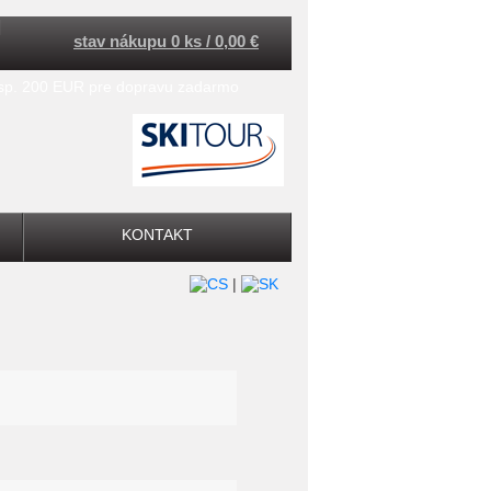
stav nákupu 0 ks / 0,00 €
esp. 200 EUR pre dopravu zadarmo
KONTAKT
|