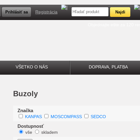
Registrácia
Objednajte ešte za 120 r
VŠETKO O NÁS
DOPRAVA, PLATBA
Buzoly
Značka
KANPAS
MOSCOMPASS
SEDCO
Dostupnosť
vše
skladem