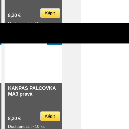
Kúpiť
8,20 €
Dostupnosť: > 10 ks
skladom
PHA 9
KANPAS PALCOVKA
MA3 pravá
Kúpiť
8,20 €
Dostupnosť: > 10 ks