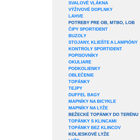
SVALOVÉ VLÁKNA
VÝŽIVOVÉ DOPLNKY
LAHVE
POTREBY PRE OB, MTBO, LOB
ČIPY SPORTIDENT
BUZOLY
STOJANY, KLIEŠTE A LAMPIÓNY
KONTROLY SPORTIDENT
POPISOVNÍKY
OKULIARE
PODKOLIENKY
OBLEČENIE
TOPÁNKY
TEJPY
DUFFEL BAGY
MAPNÍKY NA BICYKLE
MAPNÍKY NA LYŽE
BEŽECKÉ TOPÁNKY DO TERÉNU
TOPÁNKY S KLINCAMI
TOPÁNKY BEZ KLINCOV
KOLIESKOVÉ LYŽE