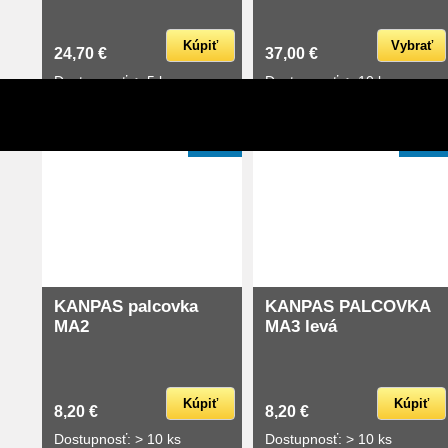
Kúpiť
Vybrať
24,70 €
37,00 €
Dostupnosť: > 5 ks
Dostupnosť: > 10 ks
skladom
skladom
PHA 9
PHA 9
KANPAS palcovka
KANPAS PALCOVKA
MA2
MA3 levá
Kúpiť
Kúpiť
8,20 €
8,20 €
Dostupnosť: > 10 ks
Dostupnosť: > 10 ks