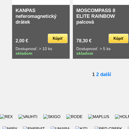
KANPAS
MOSCOMPASS 8
neferomagnetický
ELITE RAINBOW
drátek
palcová
Kúpiť
Kúpiť
2,00 €
78,30 €
Dostupnosť: > 10 ks
Dostupnosť: > 5 ks
skladom
skladom
1
2
další