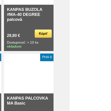
KANPAS BUZOLA
#MA-40 DEGREE
palcová
Kúpiť
28,80 €
Dostupnosť: > 10 ks
skladom
PHA 9
KANPAS PALCOVKA
MA Basic