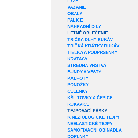
LYŽE
VAZANIE
OBALY
PALICE
NÁHRADNÍ DÍLY
LETNÉ OBLEČENIE
TRIČKA DLHÝ RUKÁV
TRIČKÁ KRÁTKY RUKÁV
TIELKA A PODPRSENKY
KRATASY
STREDNÁ VRSTVA
BUNDY A VESTY
KALHOTY
PONOŽKY
ČELENKY
KŠILTOVKY A ČEPICE
RUKAVICE
TEJPOVACÍ PÁSKY
KINEZIOLOGICKÉ TEJPY
NEELASTICKÉ TEJPY
SAMOFIXAČNÍ OBINADLA
DOPLNKY