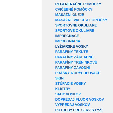
REGENERAČNÉ POMUCKY
CVIČEBNÉ POMÔCKY
MASÁŽNÍ OLEJE
MASÁŽNE VALCE A LOPTIČKY
SPORTOVNE OKULIARE
SPORTOVE OKULIARE
IMPREGNACE
IMPREGNÁCIA
LYŽIARSKE VOSKY
PARAFÍNY TEKUTÉ
PARAFÍNY ZÁKLADNÉ
PARAFÍNY TRÉNINKOVÉ
PARAFÍNY ZÁVODNÍ
PRÁŠKY A URÝCHĽOVAČE
SKIN
STÚPACIE VOSKY
KLISTRY
SADY VOSKOV
DOPREDAJ FLUOR VOSKOV
VYPREDAJ VOSKOV
POTREBY PRE SERVIS LYŽÍ