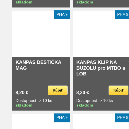
skladom
skladom
PHA 9
PHA 9
KANPAS DESTIČKA
KANPAS KLIP NA
MAG
BUZOLU pro MTBO a
LOB
Kúpiť
Kúpiť
8,20 €
8,20 €
Dostupnosť: > 10 ks
Dostupnosť: > 10 ks
skladom
skladom
PHA 9
PHA 9