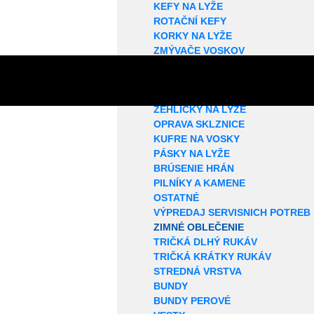
KEFY NA LYŽE
ROTAČNÍ KEFY
KORKY NA LYŽE
ZMÝVAČE VOSKOV
ŠTRUKTÚROVAČE
ŠKRABKY NA VOSK
VOSKOVACIE PROFILY
ŽEHLIČKY NA LYŽE
OPRAVA SKLZNICE
KUFRE NA VOSKY
PÁSKY NA LYŽE
BRÚSENIE HRÁN
PILNÍKY A KAMENE
OSTATNÉ
VÝPREDAJ SERVISNICH POTREB
ZIMNÉ OBLEČENIE
TRIČKÁ DLHÝ RUKÁV
TRIČKÁ KRÁTKY RUKÁV
STREDNÁ VRSTVA
BUNDY
BUNDY PEROVÉ