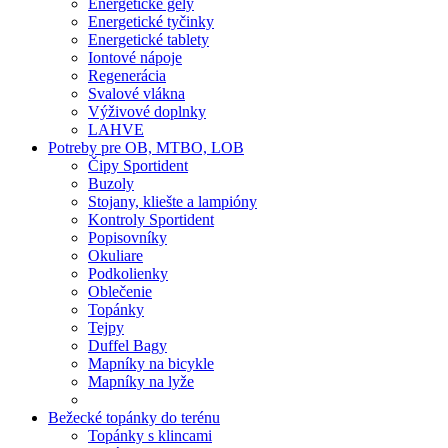
Energetické gély
Energetické tyčinky
Energetické tablety
Iontové nápoje
Regenerácia
Svalové vlákna
Výživové doplnky
LAHVE
Potreby pre OB, MTBO, LOB
Čipy Sportident
Buzoly
Stojany, kliešte a lampióny
Kontroly Sportident
Popisovníky
Okuliare
Podkolienky
Oblečenie
Topánky
Tejpy
Duffel Bagy
Mapníky na bicykle
Mapníky na lyže
Bežecké topánky do terénu
Topánky s klincami