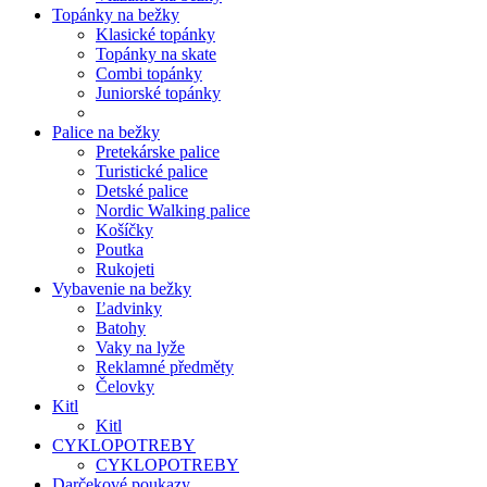
Topánky na bežky
Klasické topánky
Topánky na skate
Combi topánky
Juniorské topánky
Palice na bežky
Pretekárske palice
Turistické palice
Detské palice
Nordic Walking palice
Košíčky
Poutka
Rukojeti
Vybavenie na bežky
Ľadvinky
Batohy
Vaky na lyže
Reklamné předměty
Čelovky
Kitl
Kitl
CYKLOPOTREBY
CYKLOPOTREBY
Darčekové poukazy