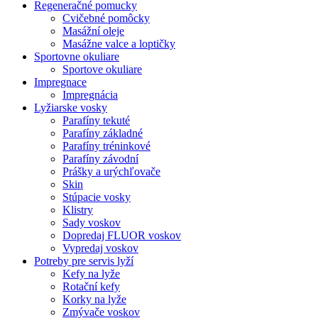
Regeneračné pomucky
Cvičebné pomôcky
Masážní oleje
Masážne valce a loptičky
Sportovne okuliare
Sportove okuliare
Impregnace
Impregnácia
Lyžiarske vosky
Parafíny tekuté
Parafíny základné
Parafíny tréninkové
Parafíny závodní
Prášky a urýchľovače
Skin
Stúpacie vosky
Klistry
Sady voskov
Dopredaj FLUOR voskov
Vypredaj voskov
Potreby pre servis lyží
Kefy na lyže
Rotační kefy
Korky na lyže
Zmývače voskov