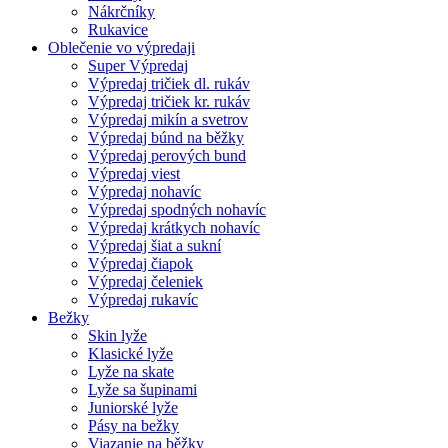
Nákrčníky
Rukavice
Oblečenie vo výpredaji
Super Výpredaj
Výpredaj tričiek dl. rukáv
Výpredaj tričiek kr. rukáv
Výpredaj mikín a svetrov
Výpredaj búnd na běžky
Výpredaj perových bund
Výpredaj viest
Výpredaj nohavíc
Výpredaj spodných nohavíc
Výpredaj krátkych nohavíc
Výpredaj šiat a sukní
Výpredaj čiapok
Výpredaj čeleniek
Výpredaj rukavíc
Bežky
Skin lyže
Klasické lyže
Lyže na skate
Lyže sa šupinami
Juniorské lyže
Pásy na bežky
Viazanie na běžky