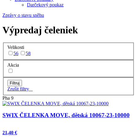
Darčekový poukaz
Zprávy o stavu sněhu
Výpredaj čeleniek
Velikosti
56
58
Akcia
Zrušit filtry
Pha 9
SWIX ČELENKA MOVE, dětská 10067-23-10000
21,40 €