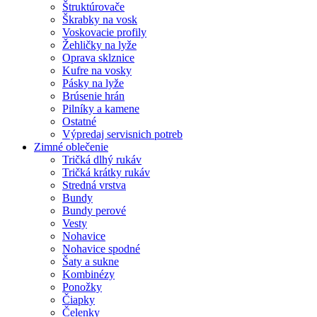
Štruktúrovače
Škrabky na vosk
Voskovacie profily
Žehličky na lyže
Oprava sklznice
Kufre na vosky
Pásky na lyže
Brúsenie hrán
Pilníky a kamene
Ostatné
Výpredaj servisnich potreb
Zimné oblečenie
Tričká dlhý rukáv
Tričká krátky rukáv
Stredná vrstva
Bundy
Bundy perové
Vesty
Nohavice
Nohavice spodné
Šaty a sukne
Kombinézy
Ponožky
Čiapky
Čelenky