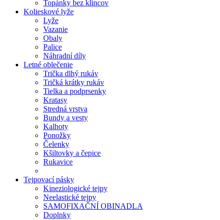
Topánky bez klincov
Kolieskové lyže
Lyže
Vazanie
Obaly
Palice
Náhradní díly
Letné oblečenie
Trička dlhý rukáv
Tričká krátky rukáv
Tielka a podprsenky
Kratasy
Stredná vrstva
Bundy a vesty
Kalhoty
Ponožky
Čelenky
Kšiltovky a čepice
Rukavice
Tejpovací pásky
Kineziologické tejpy
Neelastické tejpy
SAMOFIXAČNÍ OBINADLA
Doplnky