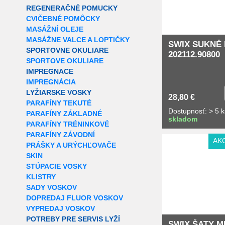
REGENERAČNÉ POMUCKY
CVIČEBNÉ POMÔCKY
MASÁŽNÍ OLEJE
MASÁŽNE VALCE A LOPTIČKY
SWIX SUKNĚ
SPORTOVNE OKULIARE
202112.90800
SPORTOVE OKULIARE
IMPREGNACE
IMPREGNÁCIA
LYŽIARSKE VOSKY
28,80 €
PARAFÍNY TEKUTÉ
Dostupnosť: > 5 k
PARAFÍNY ZÁKLADNÉ
skladom
PARAFÍNY TRÉNINKOVÉ
PARAFÍNY ZÁVODNÍ
AK
PRÁŠKY A URÝCHĽOVAČE
SKIN
STÚPACIE VOSKY
KLISTRY
SADY VOSKOV
DOPREDAJ FLUOR VOSKOV
VYPREDAJ VOSKOV
POTREBY PRE SERVIS LYŽÍ
SWIX ŠATY M