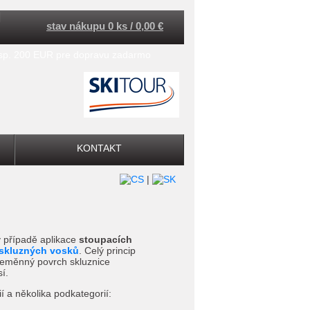
stav nákupu 0 ks / 0,00 €
esp. 200 EUR pre dopravu zadarmo
KONTAKT
|
 v případě aplikace
stoupacích
skluzných vosků
. Celý princip
 neměnný povrch skluznice
í.
 a několika podkategorií: