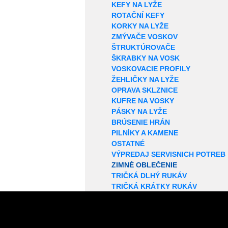
KEFY NA LYŽE
ROTAČNÍ KEFY
KORKY NA LYŽE
ZMÝVAČE VOSKOV
ŠTRUKTÚROVAČE
ŠKRABKY NA VOSK
VOSKOVACIE PROFILY
ŽEHLIČKY NA LYŽE
OPRAVA SKLZNICE
KUFRE NA VOSKY
PÁSKY NA LYŽE
BRÚSENIE HRÁN
PILNÍKY A KAMENE
OSTATNÉ
VÝPREDAJ SERVISNICH POTREB
ZIMNÉ OBLEČENIE
TRIČKÁ DLHÝ RUKÁV
TRIČKÁ KRÁTKY RUKÁV
STREDNÁ VRSTVA
BUNDY
BUNDY PEROVÉ