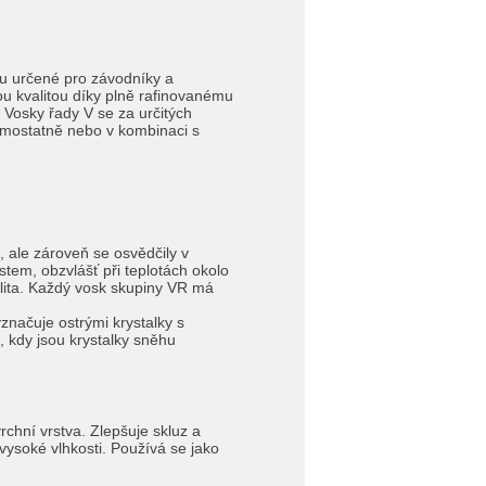
nu určené pro závodníky a
ou kvalitou díky plně rafinovanému
 Vosky řady V se za určitých
amostatně nebo v kombinaci s
, ale zároveň se osvědčily v
tem, obzvlášť při teplotách okolo
bilita. Každý vosk skupiny VR má
značuje ostrými krystalky s
, kdy jsou krystalky sněhu
chní vrstva. Zlepšuje skluz a
 vysoké vlhkosti. Používá se jako