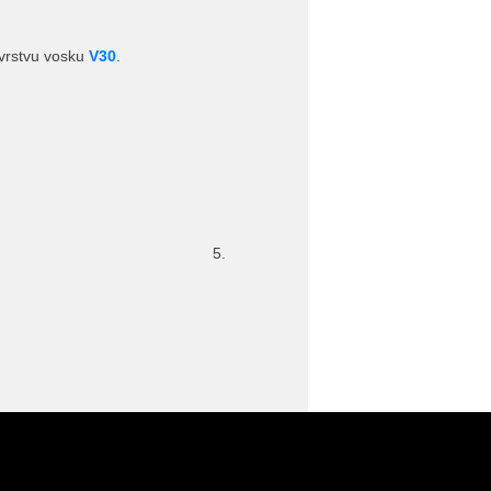
 vrstvu vosku
V30
.
5.