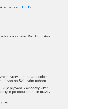
základ
korkem T0012
.
kých vrstev vosku. Každou vrstvu
o vrchní vrstvou nebo aerosolem
. Používán na Světovém poháru.
kuje plýtvání. Základový klistr
l lyže po obou stranách drážky.
50 ml.