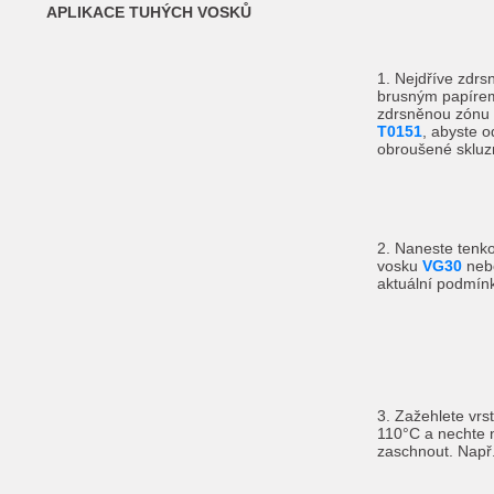
APLIKACE TUHÝCH VOSKŮ
1. Nejdříve zdr
brusným papíre
zdrsněnou zónu
T0151
, abyste o
obroušené skluz
2. Naneste tenk
vosku
VG30
ne
aktuální podmínk
3. Zažehlete vrs
110°C a nechte n
zaschnout. Např