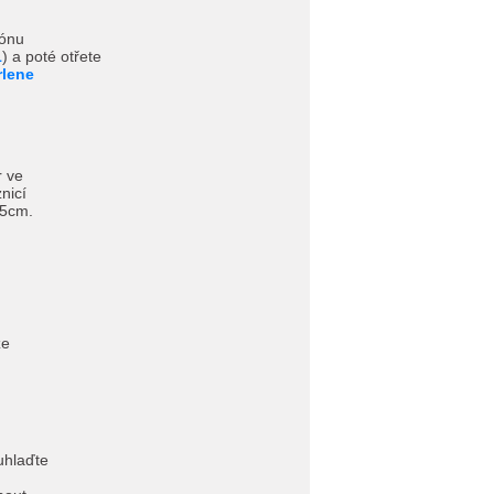
zónu
1
) a poté otřete
rlene
r ve
nicí
-5cm.
ze
hlaďte
.