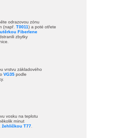
sněte odrazovou zónu
m (např.
T0011
) a poté otřete
utěrkou Fiberlene
dstranili zbytky
nice.
ou vrstvu základového
bo
VG35
podle
y.
tvu vosku na teplotu
ěkolik minut
.
žehličkou T77
.