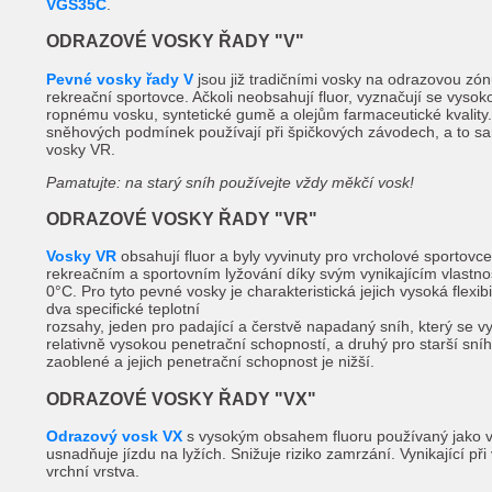
VGS35C
.
ODRAZOVÉ VOSKY ŘADY "V"
Pevné vosky řady V
jsou již tradičními vosky na odrazovou zó
rekreační sportovce. Ačkoli neobsahují fluor, vyznačují se vysok
ropnému vosku, syntetické gumě a olejům farmaceutické kvality.
sněhových podmínek používají při špičkových závodech, a to s
vosky VR.
Pamatujte: na starý sníh používejte vždy měkčí vosk!
ODRAZOVÉ VOSKY ŘADY "VR"
Vosky VR
obsahují fluor a byly vyvinuty pro vrcholové sportovce
rekreačním a sportovním lyžování díky svým vynikajícím vlastnos
0°C. Pro tyto pevné vosky je charakteristická jejich vysoká flexi
dva specifické teplotní
rozsahy, jeden pro padající a čerstvě napadaný sníh, který se vy
relativně vysokou penetrační schopností, a druhý pro starší sníh
zaoblené a jejich penetrační schopnost je nižší.
ODRAZOVÉ VOSKY ŘADY "VX"
Odrazový vosk VX
s vysokým obsahem fluoru používaný jako vr
usnadňuje jízdu na lyžích. Snižuje riziko zamrzání. Vynikající při
vrchní vrstva.