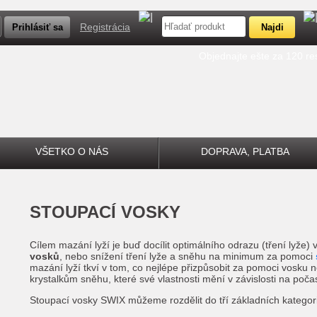
Registrácia
Objednajte ešte za 120 r
VŠETKO O NÁS
DOPRAVA, PLATBA
STOUPACÍ VOSKY
Cílem mazání lyží je buď docílit optimálního odrazu (tření lyže)
vosků
, nebo snížení tření lyže a sněhu na minimum za pomoci
mazání lyží tkví v tom, co nejlépe přizpůsobit za pomoci vosku
krystalkům sněhu, které své vlastnosti mění v závislosti na počas
Stoupací vosky SWIX můžeme rozdělit do tří základních kategorií