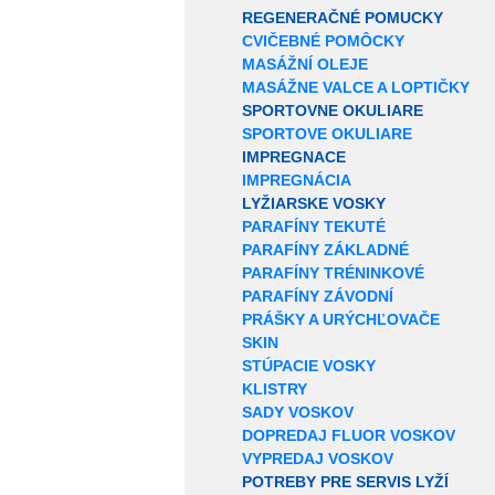
REGENERAČNÉ POMUCKY
CVIČEBNÉ POMÔCKY
MASÁŽNÍ OLEJE
MASÁŽNE VALCE A LOPTIČKY
SPORTOVNE OKULIARE
SPORTOVE OKULIARE
IMPREGNACE
IMPREGNÁCIA
LYŽIARSKE VOSKY
PARAFÍNY TEKUTÉ
PARAFÍNY ZÁKLADNÉ
PARAFÍNY TRÉNINKOVÉ
PARAFÍNY ZÁVODNÍ
PRÁŠKY A URÝCHĽOVAČE
SKIN
STÚPACIE VOSKY
KLISTRY
SADY VOSKOV
DOPREDAJ FLUOR VOSKOV
VYPREDAJ VOSKOV
POTREBY PRE SERVIS LYŽÍ