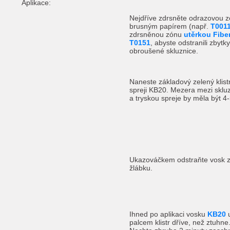
Aplikace:
Nejdříve zdrsněte odrazovou 
brusným papírem (např.
T001
zdrsněnou zónu
utěrkou Fibe
T0151
, abyste odstranili zbytky
obroušené skluznice.
Naneste základový zelený klist
spreji KB20. Mezera mezi skluz
a tryskou spreje by měla být 4
Ukazováčkem odstraňte vosk 
žlábku.
Ihned po aplikaci vosku
KB20
u
palcem klistr dříve, než ztuhne