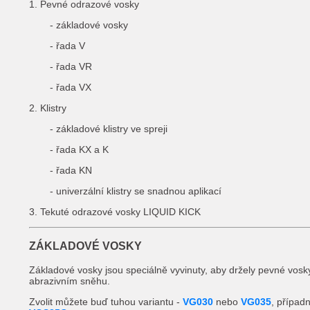
1. Pevné odrazové vosky
- základové vosky
- řada V
- řada VR
- řada VX
2. Klistry
- základové klistry ve spreji
- řada KX a K
- řada KN
- univerzální klistry se snadnou aplikací
3. Tekuté odrazové vosky LIQUID KICK
ZÁKLADOVÉ VOSKY
Základové vosky jsou speciálně vyvinuty, aby držely pevné vosky
abrazivním sněhu.
Zvolit můžete buď tuhou variantu -
VG030
nebo
VG035
, případ