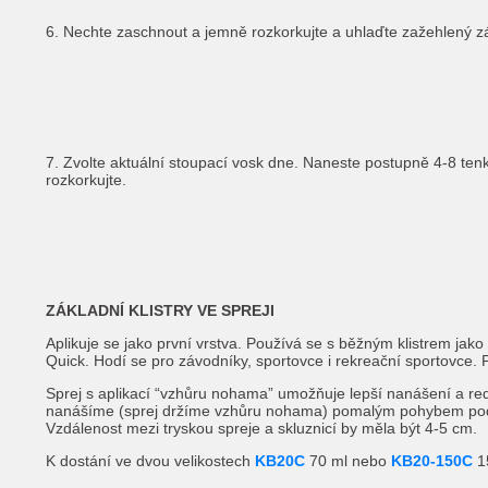
6. Nechte zaschnout a jemně rozkorkujte a uhlaďte zažehlený 
7. Zvolte aktuální stoupací vosk dne. Naneste postupně 4-8 ten
rozkorkujte.
ZÁKLADNÍ KLISTRY VE SPREJI
Aplikuje se jako první vrstva. Používá se s běžným klistrem jak
Quick. Hodí se pro závodníky, sportovce i rekreační sportovce
Sprej s aplikací “vzhůru nohama” umožňuje lepší nanášení a redu
nanášíme (sprej držíme vzhůru nohama) pomalým pohybem podé
Vzdálenost mezi tryskou spreje a skluznicí by měla být 4-5 cm.
K dostání ve dvou velikostech
KB20C
70 ml nebo
KB20-150C
1