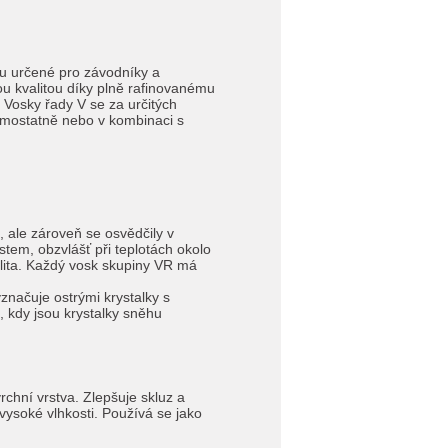
nu určené pro závodníky a
ou kvalitou díky plně rafinovanému
 Vosky řady V se za určitých
amostatně nebo v kombinaci s
, ale zároveň se osvědčily v
tem, obzvlášť při teplotách okolo
bilita. Každý vosk skupiny VR má
značuje ostrými krystalky s
, kdy jsou krystalky sněhu
chní vrstva. Zlepšuje skluz a
 vysoké vlhkosti. Používá se jako