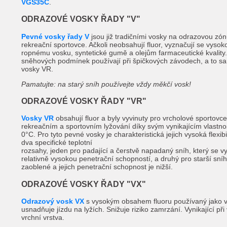
VGS35C
.
ODRAZOVÉ VOSKY ŘADY "V"
Pevné vosky řady V
jsou již tradičními vosky na odrazovou zó
rekreační sportovce. Ačkoli neobsahují fluor, vyznačují se vysok
ropnému vosku, syntetické gumě a olejům farmaceutické kvality.
sněhových podmínek používají při špičkových závodech, a to s
vosky VR.
Pamatujte: na starý sníh používejte vždy měkčí vosk!
ODRAZOVÉ VOSKY ŘADY "VR"
Vosky VR
obsahují fluor a byly vyvinuty pro vrcholové sportovce
rekreačním a sportovním lyžování díky svým vynikajícím vlastnos
0°C. Pro tyto pevné vosky je charakteristická jejich vysoká flexi
dva specifické teplotní
rozsahy, jeden pro padající a čerstvě napadaný sníh, který se vy
relativně vysokou penetrační schopností, a druhý pro starší sníh
zaoblené a jejich penetrační schopnost je nižší.
ODRAZOVÉ VOSKY ŘADY "VX"
Odrazový vosk VX
s vysokým obsahem fluoru používaný jako vr
usnadňuje jízdu na lyžích. Snižuje riziko zamrzání. Vynikající při
vrchní vrstva.