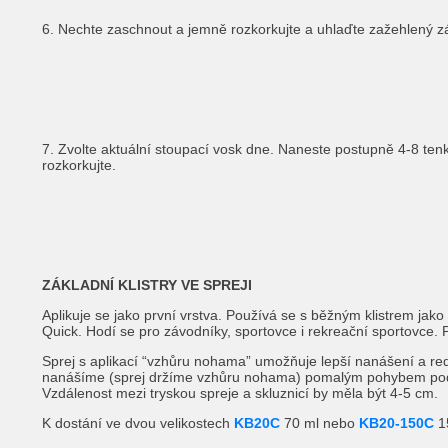
6. Nechte zaschnout a jemně rozkorkujte a uhlaďte zažehlený 
7. Zvolte aktuální stoupací vosk dne. Naneste postupně 4-8 ten
rozkorkujte.
ZÁKLADNÍ KLISTRY VE SPREJI
Aplikuje se jako první vrstva. Používá se s běžným klistrem jak
Quick. Hodí se pro závodníky, sportovce i rekreační sportovce
Sprej s aplikací “vzhůru nohama” umožňuje lepší nanášení a redu
nanášíme (sprej držíme vzhůru nohama) pomalým pohybem podé
Vzdálenost mezi tryskou spreje a skluznicí by měla být 4-5 cm.
K dostání ve dvou velikostech
KB20C
70 ml nebo
KB20-150C
1