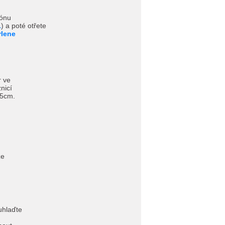
zónu
1
) a poté otřete
rlene
r ve
nicí
-5cm.
ze
hlaďte
.