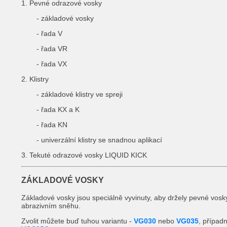
1. Pevné odrazové vosky
- základové vosky
- řada V
- řada VR
- řada VX
2. Klistry
- základové klistry ve spreji
- řada KX a K
- řada KN
- univerzální klistry se snadnou aplikací
3. Tekuté odrazové vosky LIQUID KICK
ZÁKLADOVÉ VOSKY
Základové vosky jsou speciálně vyvinuty, aby držely pevné vosky
abrazivním sněhu.
Zvolit můžete buď tuhou variantu -
VG030
nebo
VG035
, případ