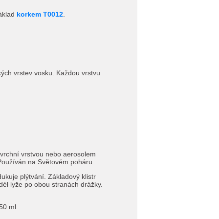
základ
korkem T0012
.
kých vrstev vosku. Každou vrstvu
o vrchní vrstvou nebo aerosolem
. Používán na Světovém poháru.
kuje plýtvání. Základový klistr
l lyže po obou stranách drážky.
50 ml.