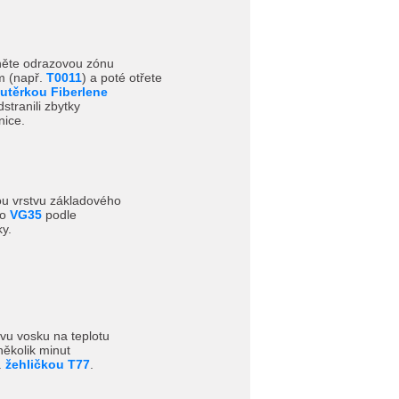
sněte odrazovou zónu
m (např.
T0011
) a poté otřete
utěrkou Fiberlene
dstranili zbytky
nice.
ou vrstvu základového
bo
VG35
podle
y.
tvu vosku na teplotu
ěkolik minut
.
žehličkou T77
.