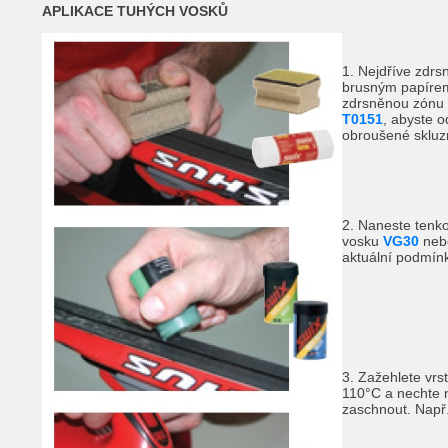
APLIKACE TUHÝCH VOSKŮ
1. Nejdříve zdr
brusným papíre
zdrsněnou zónu
T0151
, abyste o
obroušené skluz
2. Naneste tenk
vosku
VG30
ne
aktuální podmínk
3. Zažehlete vrs
110°C a nechte n
zaschnout. Např