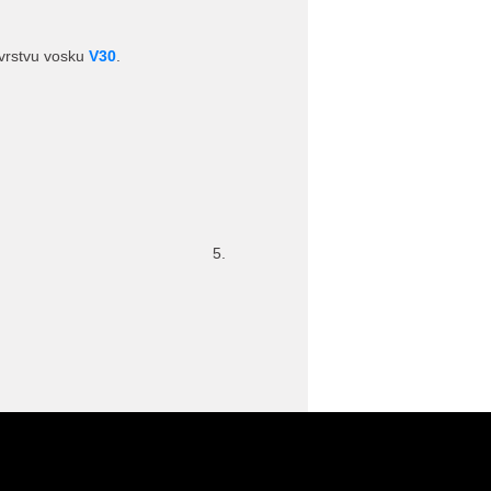
 vrstvu vosku
V30
.
5.