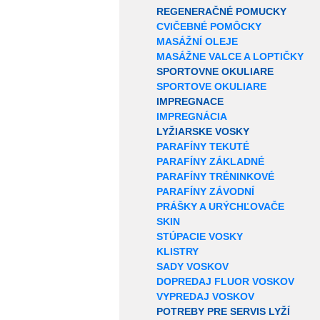
REGENERAČNÉ POMUCKY
CVIČEBNÉ POMÔCKY
MASÁŽNÍ OLEJE
MASÁŽNE VALCE A LOPTIČKY
SPORTOVNE OKULIARE
SPORTOVE OKULIARE
IMPREGNACE
IMPREGNÁCIA
LYŽIARSKE VOSKY
PARAFÍNY TEKUTÉ
PARAFÍNY ZÁKLADNÉ
PARAFÍNY TRÉNINKOVÉ
PARAFÍNY ZÁVODNÍ
PRÁŠKY A URÝCHĽOVAČE
SKIN
STÚPACIE VOSKY
KLISTRY
SADY VOSKOV
DOPREDAJ FLUOR VOSKOV
VYPREDAJ VOSKOV
POTREBY PRE SERVIS LYŽÍ