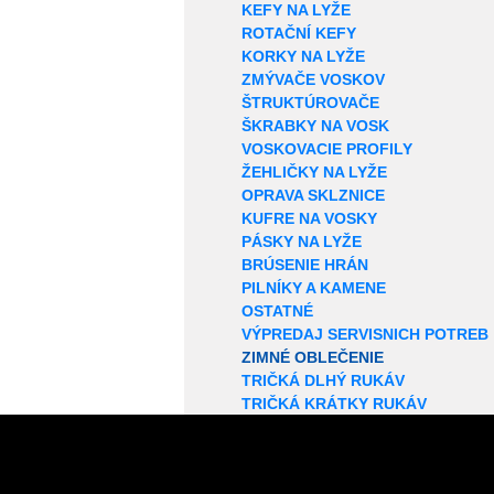
KEFY NA LYŽE
ROTAČNÍ KEFY
KORKY NA LYŽE
ZMÝVAČE VOSKOV
ŠTRUKTÚROVAČE
ŠKRABKY NA VOSK
VOSKOVACIE PROFILY
ŽEHLIČKY NA LYŽE
OPRAVA SKLZNICE
KUFRE NA VOSKY
PÁSKY NA LYŽE
BRÚSENIE HRÁN
PILNÍKY A KAMENE
OSTATNÉ
VÝPREDAJ SERVISNICH POTREB
ZIMNÉ OBLEČENIE
TRIČKÁ DLHÝ RUKÁV
TRIČKÁ KRÁTKY RUKÁV
STREDNÁ VRSTVA
BUNDY
BUNDY PEROVÉ