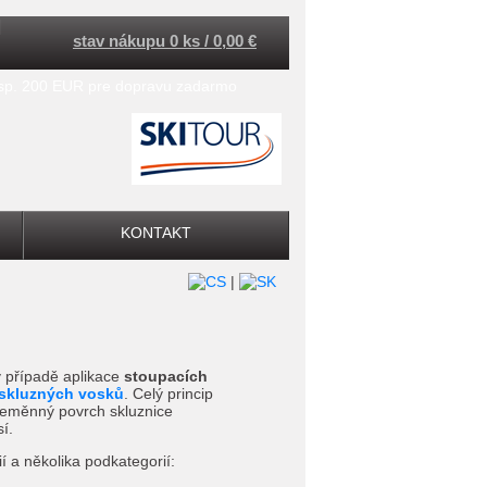
stav nákupu 0 ks / 0,00 €
esp. 200 EUR pre dopravu zadarmo
KONTAKT
|
 v případě aplikace
stoupacích
skluzných vosků
. Celý princip
 neměnný povrch skluznice
í.
 a několika podkategorií: