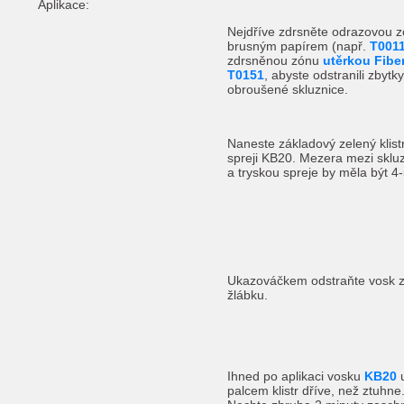
Aplikace:
Nejdříve zdrsněte odrazovou 
brusným papírem (např.
T001
zdrsněnou zónu
utěrkou Fibe
T0151
, abyste odstranili zbytky
obroušené skluznice.
Naneste základový zelený klist
spreji KB20. Mezera mezi skluz
a tryskou spreje by měla být 4
Ukazováčkem odstraňte vosk 
žlábku.
Ihned po aplikaci vosku
KB20
u
palcem klistr dříve, než ztuhne