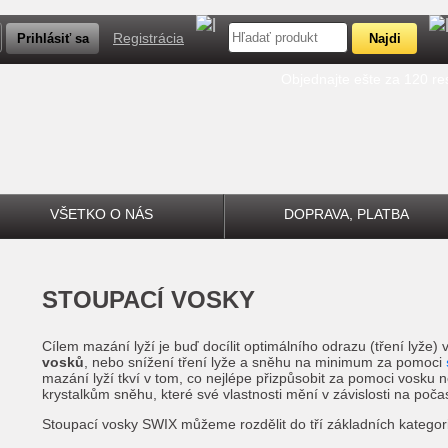
Registrácia
Objednajte ešte za 120 r
VŠETKO O NÁS
DOPRAVA, PLATBA
STOUPACÍ VOSKY
Cílem mazání lyží je buď docílit optimálního odrazu (tření lyže)
vosků
, nebo snížení tření lyže a sněhu na minimum za pomoci
mazání lyží tkví v tom, co nejlépe přizpůsobit za pomoci vosku
krystalkům sněhu, které své vlastnosti mění v závislosti na počas
Stoupací vosky SWIX můžeme rozdělit do tří základních kategorií