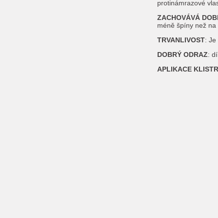
protinámrazové vlas
ZACHOVÁVÁ DOBR
méně špíny než na t
TRVANLIVOST
: Je
DOBRÝ ODRAZ
: d
APLIKACE KLISTR