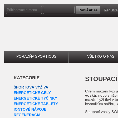
Registrá
PORADŇA SPORTICUS
VŠETKO O NÁS
KATEGORIE
STOUPAC
ŠPORTOVÁ VÝŽIVA
Cílem mazání lyží j
ENERGETICKÉ GÉLY
vosků
, nebo sníže
ENERGETICKÉ TYČINKY
mazání lyží tkví v 
ENERGETICKÉ TABLETY
krystalkům sněhu, kt
IONTOVÉ NÁPOJE
Stoupací vosky SWIX
REGENERÁCIA