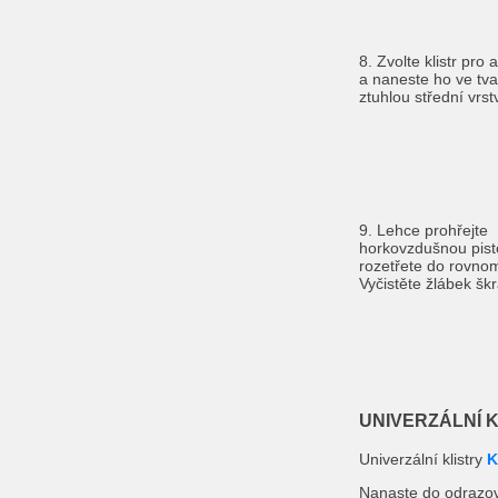
8. Zvolte klistr pro
a naneste ho ve tva
ztuhlou střední vrst
9. Lehce prohřejte
horkovzdušnou pist
rozetřete do rovnom
Vyčistěte žlábek š
UNIVERZÁLNÍ 
Univerzální klistry
K
Nanaste do odrazov