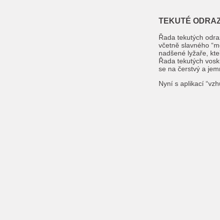
TEKUTÉ ODRAZ
Řada tekutých odraz
včetně slavného “m
nadšené lyžaře, kte
Řada tekutých vosk
se na čerstvý a jem
Nyní s aplikací “vz