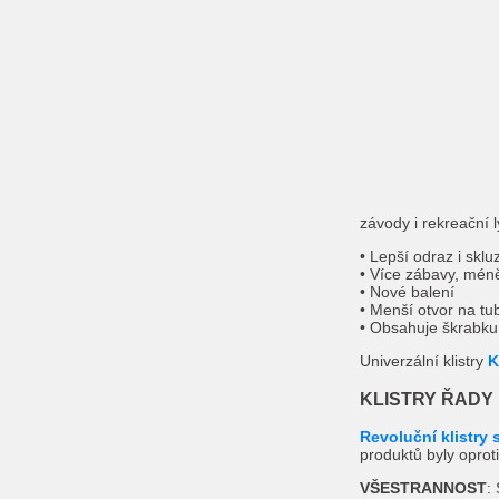
závody i rekreační 
• Lepší odraz i sklu
• Více zábavy, mén
• Nové balení
• Menší otvor na tu
• Obsahuje škrabku
Univerzální klistry
K
KLISTRY ŘADY
Revoluční klistry
produktů byly opro
VŠESTRANNOST
: