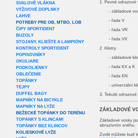
1. Pevné odrazové 
SVALOVÉ VLÁKNA
VÝŽIVOVÉ DOPLNKY
- základové vo
LAHVE
- řada V
POTREBY PRE OB, MTBO, LOB
ČIPY SPORTIDENT
- řada VR
BUZOLY
- řada VX
STOJANY, KLIEŠTE A LAMPIÓNY
KONTROLY SPORTIDENT
2. Klistry
POPISOVNÍKY
- základové klis
OKULIARE
- řada KX a K
PODKOLIENKY
OBLEČENIE
- řada KN
TOPÁNKY
- univerzální k
TEJPY
DUFFEL BAGY
3. Tekuté odrazové
MAPNÍKY NA BICYKLE
MAPNÍKY NA LYŽE
ZÁKLADOVÉ V
BEŽECKÉ TOPÁNKY DO TERÉNU
TOPÁNKY S KLINCAMI
Základové vosky jso
abrazivním sněhu.
TOPÁNKY BEZ KLINCOV
KOLIESKOVÉ LYŽE
Zvolit můžete buď t