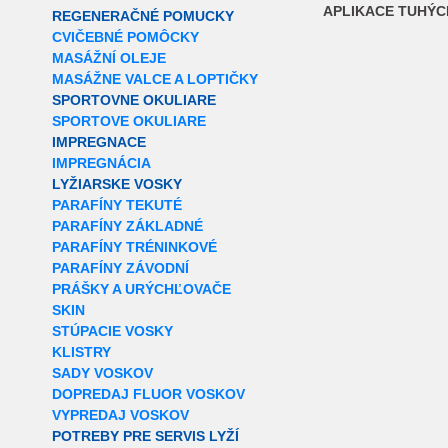
APLIKACE TUHÝC
REGENERAČNÉ POMUCKY
CVIČEBNÉ POMÔCKY
MASÁŽNÍ OLEJE
MASÁŽNE VALCE A LOPTIČKY
SPORTOVNE OKULIARE
SPORTOVE OKULIARE
IMPREGNACE
IMPREGNÁCIA
LYŽIARSKE VOSKY
PARAFÍNY TEKUTÉ
PARAFÍNY ZÁKLADNÉ
PARAFÍNY TRÉNINKOVÉ
PARAFÍNY ZÁVODNÍ
PRÁŠKY A URÝCHĽOVAČE
SKIN
STÚPACIE VOSKY
KLISTRY
SADY VOSKOV
DOPREDAJ FLUOR VOSKOV
VYPREDAJ VOSKOV
POTREBY PRE SERVIS LYŽÍ