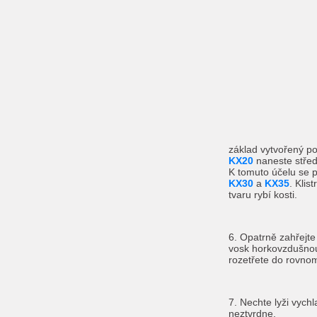
základ vytvořený 
KX20
naneste středn
K tomuto účelu se p
KX30
a
KX35
. Klis
tvaru rybí kosti.
6. Opatrně zahřejte
vosk horkovzdušnou
rozetřete do rovnom
7. Nechte lyži vychl
neztvrdne.