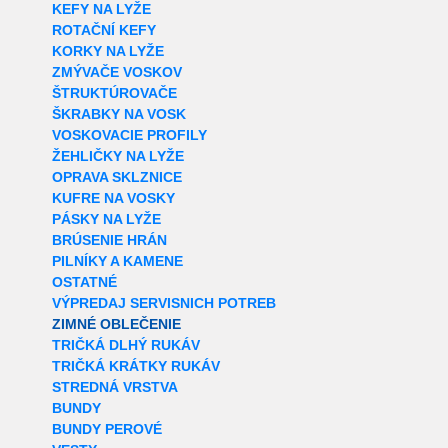
KEFY NA LYŽE
ROTAČNÍ KEFY
KORKY NA LYŽE
ZMÝVAČE VOSKOV
ŠTRUKTÚROVAČE
ŠKRABKY NA VOSK
VOSKOVACIE PROFILY
ŽEHLIČKY NA LYŽE
OPRAVA SKLZNICE
KUFRE NA VOSKY
PÁSKY NA LYŽE
BRÚSENIE HRÁN
PILNÍKY A KAMENE
OSTATNÉ
VÝPREDAJ SERVISNICH POTREB
ZIMNÉ OBLEČENIE
TRIČKÁ DLHÝ RUKÁV
TRIČKÁ KRÁTKY RUKÁV
STREDNÁ VRSTVA
BUNDY
BUNDY PEROVÉ