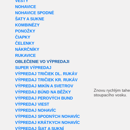
VESTY
NOHAVICE
NOHAVICE SPODNÉ
ŠATY A SUKNE
KOMBINÉZY
PONOŽKY
ČIAPKY
ČELENKY
NÁKRČNÍKY
RUKAVICE
OBLEČENIE VO VÝPREDAJI
SUPER VÝPREDAJ
VÝPREDAJ TRIČIEK DL. RUKÁV
VÝPREDAJ TRIČIEK KR. RUKÁV
VÝPREDAJ MIKÍN A SVETROV
Znovu rychlým tahe
VÝPREDAJ BÚND NA BĚŽKY
stoupacího vosku.
VÝPREDAJ PEROVÝCH BUND
VÝPREDAJ VIEST
VÝPREDAJ NOHAVÍC
VÝPREDAJ SPODNÝCH NOHAVÍC
VÝPREDAJ KRÁTKYCH NOHAVÍC
VÝPREDAJ ŠIAT A SUKNÍ