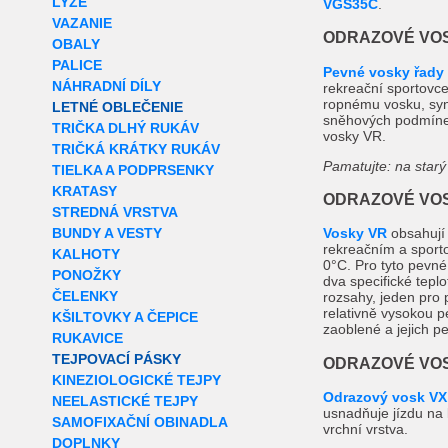
LYŽE
VGS35C
.
VAZANIE
ODRAZOVÉ VOS
OBALY
PALICE
Pevné vosky řady
NÁHRADNÍ DÍLY
rekreační sportovce
ropnému vosku, synt
LETNÉ OBLEČENIE
sněhových podmínek
TRIČKA DLHÝ RUKÁV
vosky VR.
TRIČKÁ KRÁTKY RUKÁV
Pamatujte: na starý
TIELKA A PODPRSENKY
KRATASY
ODRAZOVÉ VOS
STREDNÁ VRSTVA
BUNDY A VESTY
Vosky VR
obsahují 
rekreačním a sporto
KALHOTY
0°C. Pro tyto pevné 
PONOŽKY
dva specifické teplo
ČELENKY
rozsahy, jeden pro 
relativně vysokou p
KŠILTOVKY A ČEPICE
zaoblené a jejich pe
RUKAVICE
TEJPOVACÍ PÁSKY
ODRAZOVÉ VOS
KINEZIOLOGICKÉ TEJPY
Odrazový vosk VX
NEELASTICKÉ TEJPY
usnadňuje jízdu na l
SAMOFIXAČNÍ OBINADLA
vrchní vrstva.
DOPLNKY