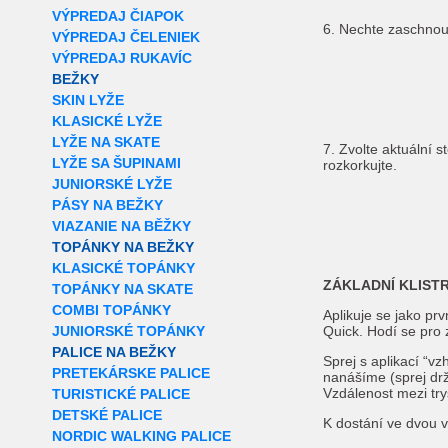
VÝPREDAJ ČIAPOK
6. Nechte zaschnou
VÝPREDAJ ČELENIEK
VÝPREDAJ RUKAVÍC
BEŽKY
SKIN LYŽE
KLASICKÉ LYŽE
LYŽE NA SKATE
7. Zvolte aktuální 
LYŽE SA ŠUPINAMI
rozkorkujte.
JUNIORSKÉ LYŽE
PÁSY NA BEŽKY
VIAZANIE NA BĚŽKY
TOPÁNKY NA BEŽKY
KLASICKÉ TOPÁNKY
ZÁKLADNÍ KLISTR
TOPÁNKY NA SKATE
COMBI TOPÁNKY
Aplikuje se jako pr
JUNIORSKÉ TOPÁNKY
Quick. Hodí se pro
PALICE NA BEŽKY
Sprej s aplikací “v
PRETEKÁRSKE PALICE
nanášíme (sprej dr
Vzdálenost mezi try
TURISTICKÉ PALICE
DETSKÉ PALICE
K dostání ve dvou 
NORDIC WALKING PALICE