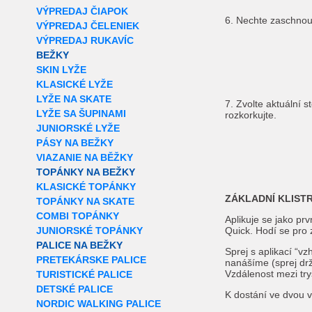
VÝPREDAJ ČIAPOK
6. Nechte zaschnou
VÝPREDAJ ČELENIEK
VÝPREDAJ RUKAVÍC
BEŽKY
SKIN LYŽE
KLASICKÉ LYŽE
LYŽE NA SKATE
7. Zvolte aktuální 
LYŽE SA ŠUPINAMI
rozkorkujte.
JUNIORSKÉ LYŽE
PÁSY NA BEŽKY
VIAZANIE NA BĚŽKY
TOPÁNKY NA BEŽKY
KLASICKÉ TOPÁNKY
ZÁKLADNÍ KLISTR
TOPÁNKY NA SKATE
COMBI TOPÁNKY
Aplikuje se jako pr
JUNIORSKÉ TOPÁNKY
Quick. Hodí se pro
PALICE NA BEŽKY
Sprej s aplikací “v
PRETEKÁRSKE PALICE
nanášíme (sprej dr
Vzdálenost mezi try
TURISTICKÉ PALICE
DETSKÉ PALICE
K dostání ve dvou 
NORDIC WALKING PALICE