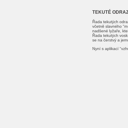
TEKUTÉ ODRAZ
Řada tekutých odraz
včetně slavného “m
nadšené lyžaře, kte
Řada tekutých vosk
se na čerstvý a jem
Nyní s aplikací “vz