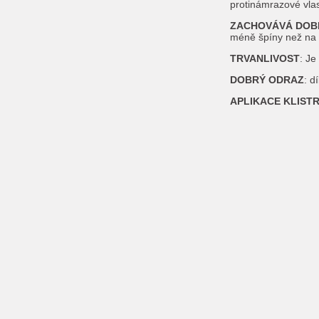
protinámrazové vlas
ZACHOVÁVÁ DOBR
méně špíny než na t
TRVANLIVOST
: Je
DOBRÝ ODRAZ
: d
APLIKACE KLISTR