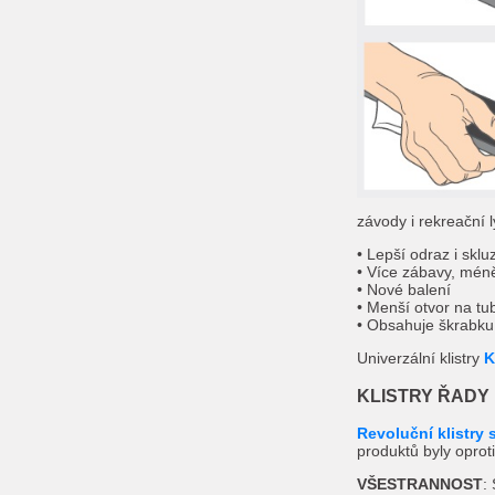
závody i rekreační 
• Lepší odraz i sklu
• Více zábavy, mén
• Nové balení
• Menší otvor na tu
• Obsahuje škrabku
Univerzální klistry
K
KLISTRY ŘADY
Revoluční klistry
produktů byly opro
VŠESTRANNOST
: