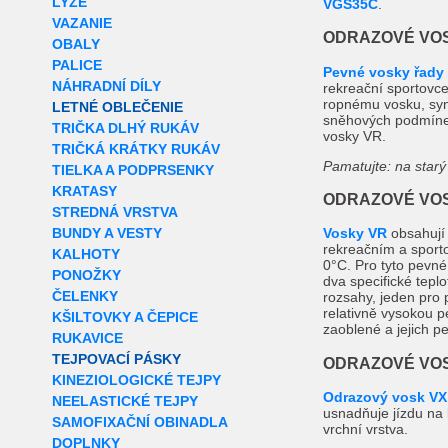
LYŽE
VGS35C
.
VAZANIE
ODRAZOVÉ VOS
OBALY
PALICE
Pevné vosky řady
NÁHRADNÍ DÍLY
rekreační sportovce
ropnému vosku, synt
LETNÉ OBLEČENIE
sněhových podmínek
TRIČKA DLHÝ RUKÁV
vosky VR.
TRIČKÁ KRÁTKY RUKÁV
Pamatujte: na starý
TIELKA A PODPRSENKY
KRATASY
ODRAZOVÉ VOS
STREDNÁ VRSTVA
BUNDY A VESTY
Vosky VR
obsahují 
rekreačním a sporto
KALHOTY
0°C. Pro tyto pevné 
PONOŽKY
dva specifické teplo
ČELENKY
rozsahy, jeden pro 
relativně vysokou p
KŠILTOVKY A ČEPICE
zaoblené a jejich pe
RUKAVICE
TEJPOVACÍ PÁSKY
ODRAZOVÉ VOS
KINEZIOLOGICKÉ TEJPY
Odrazový vosk VX
NEELASTICKÉ TEJPY
usnadňuje jízdu na l
SAMOFIXAČNÍ OBINADLA
vrchní vrstva.
DOPLNKY