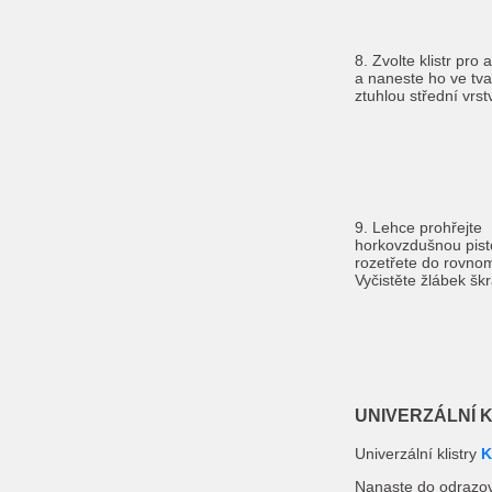
8. Zvolte klistr pro
a naneste ho ve tva
ztuhlou střední vrst
9. Lehce prohřejte
horkovzdušnou pist
rozetřete do rovnom
Vyčistěte žlábek š
UNIVERZÁLNÍ 
Univerzální klistry
K
Nanaste do odrazov