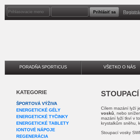
Registrá
PORADŇA SPORTICUS
VŠETKO O NÁS
KATEGORIE
STOUPAC
ŠPORTOVÁ VÝŽIVA
Cílem mazání lyží j
ENERGETICKÉ GÉLY
vosků
, nebo sníže
ENERGETICKÉ TYČINKY
mazání lyží tkví v 
ENERGETICKÉ TABLETY
krystalkům sněhu, kt
IONTOVÉ NÁPOJE
Stoupací vosky SWIX
REGENERÁCIA