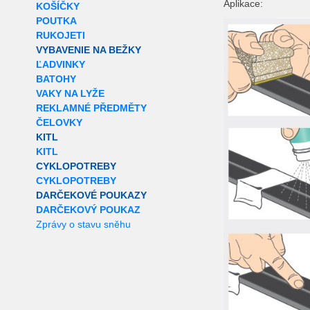
Aplikace:
KOŠÍČKY
POUTKA
RUKOJETI
VYBAVENIE NA BEŽKY
ĽADVINKY
BATOHY
VAKY NA LYŽE
REKLAMNÉ PŘEDMĚTY
ČELOVKY
KITL
KITL
CYKLOPOTREBY
CYKLOPOTREBY
DARČEKOVÉ POUKAZY
DARČEKOVÝ POUKAZ
Zprávy o stavu sněhu