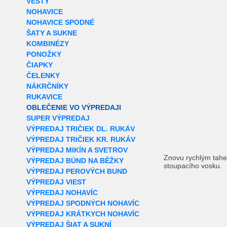
VESTY
NOHAVICE
NOHAVICE SPODNÉ
ŠATY A SUKNE
KOMBINÉZY
PONOŽKY
ČIAPKY
ČELENKY
NÁKRČNÍKY
RUKAVICE
OBLEČENIE VO VÝPREDAJI
SUPER VÝPREDAJ
VÝPREDAJ TRIČIEK DL. RUKÁV
VÝPREDAJ TRIČIEK KR. RUKÁV
VÝPREDAJ MIKÍN A SVETROV
Znovu rychlým tahe
VÝPREDAJ BÚND NA BĚŽKY
stoupacího vosku.
VÝPREDAJ PEROVÝCH BUND
VÝPREDAJ VIEST
VÝPREDAJ NOHAVÍC
VÝPREDAJ SPODNÝCH NOHAVÍC
VÝPREDAJ KRÁTKYCH NOHAVÍC
VÝPREDAJ ŠIAT A SUKNÍ