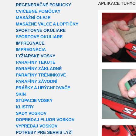
APLIKACE TUHÝC
REGENERAČNÉ POMUCKY
CVIČEBNÉ POMÔCKY
MASÁŽNÍ OLEJE
MASÁŽNE VALCE A LOPTIČKY
SPORTOVNE OKULIARE
SPORTOVE OKULIARE
IMPREGNACE
IMPREGNÁCIA
LYŽIARSKE VOSKY
PARAFÍNY TEKUTÉ
PARAFÍNY ZÁKLADNÉ
PARAFÍNY TRÉNINKOVÉ
PARAFÍNY ZÁVODNÍ
PRÁŠKY A URÝCHĽOVAČE
SKIN
STÚPACIE VOSKY
KLISTRY
SADY VOSKOV
DOPREDAJ FLUOR VOSKOV
VYPREDAJ VOSKOV
POTREBY PRE SERVIS LYŽÍ