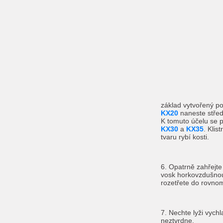
základ vytvořený 
KX20
naneste středn
K tomuto účelu se p
KX30
a
KX35
. Klis
tvaru rybí kosti.
6. Opatrně zahřejte
vosk horkovzdušnou
rozetřete do rovnom
7. Nechte lyži vychl
neztvrdne.