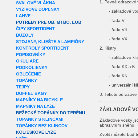
1. Pevné odrazové 
SVALOVÉ VLÁKNA
VÝŽIVOVÉ DOPLNKY
- základové vo
LAHVE
- řada V
POTREBY PRE OB, MTBO, LOB
ČIPY SPORTIDENT
- řada VR
BUZOLY
- řada VX
STOJANY, KLIEŠTE A LAMPIÓNY
KONTROLY SPORTIDENT
2. Klistry
POPISOVNÍKY
- základové klis
OKULIARE
- řada KX a K
PODKOLIENKY
OBLEČENIE
- řada KN
TOPÁNKY
- univerzální k
TEJPY
DUFFEL BAGY
3. Tekuté odrazové
MAPNÍKY NA BICYKLE
MAPNÍKY NA LYŽE
ZÁKLADOVÉ V
BEŽECKÉ TOPÁNKY DO TERÉNU
TOPÁNKY S KLINCAMI
Základové vosky jso
abrazivním sněhu.
TOPÁNKY BEZ KLINCOV
KOLIESKOVÉ LYŽE
Zvolit můžete buď t