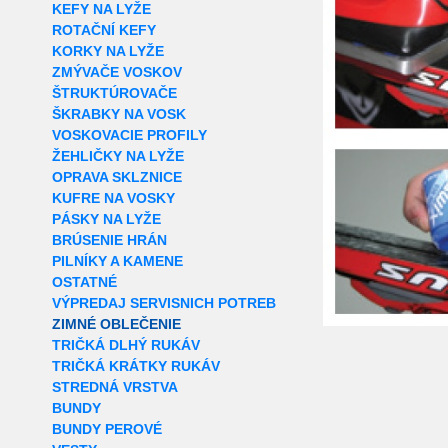
KEFY NA LYŽE
ROTAČNÍ KEFY
KORKY NA LYŽE
ZMÝVAČE VOSKOV
ŠTRUKTÚROVAČE
ŠKRABKY NA VOSK
VOSKOVACIE PROFILY
ŽEHLIČKY NA LYŽE
OPRAVA SKLZNICE
KUFRE NA VOSKY
PÁSKY NA LYŽE
BRÚSENIE HRÁN
PILNÍKY A KAMENE
OSTATNÉ
VÝPREDAJ SERVISNICH POTREB
ZIMNÉ OBLEČENIE
TRIČKÁ DLHÝ RUKÁV
TRIČKÁ KRÁTKY RUKÁV
STREDNÁ VRSTVA
BUNDY
BUNDY PEROVÉ