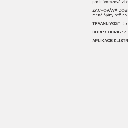
protinámrazové vlas
ZACHOVÁVÁ DOBR
méně špíny než na t
TRVANLIVOST
: Je
DOBRÝ ODRAZ
: d
APLIKACE KLISTR