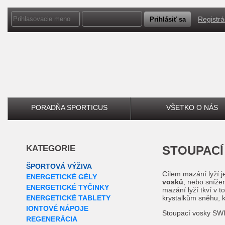
Registrá
PORADŇA SPORTICUS
VŠETKO O NÁS
KATEGORIE
STOUPAC
ŠPORTOVÁ VÝŽIVA
Cílem mazání lyží j
ENERGETICKÉ GÉLY
vosků
, nebo sníže
ENERGETICKÉ TYČINKY
mazání lyží tkví v 
ENERGETICKÉ TABLETY
krystalkům sněhu, kt
IONTOVÉ NÁPOJE
Stoupací vosky SWIX
REGENERÁCIA