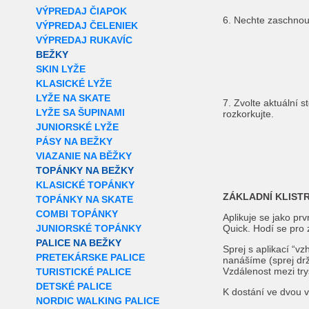
VÝPREDAJ ČIAPOK
6. Nechte zaschnou
VÝPREDAJ ČELENIEK
VÝPREDAJ RUKAVÍC
BEŽKY
SKIN LYŽE
KLASICKÉ LYŽE
LYŽE NA SKATE
7. Zvolte aktuální 
LYŽE SA ŠUPINAMI
rozkorkujte.
JUNIORSKÉ LYŽE
PÁSY NA BEŽKY
VIAZANIE NA BĚŽKY
TOPÁNKY NA BEŽKY
KLASICKÉ TOPÁNKY
ZÁKLADNÍ KLISTR
TOPÁNKY NA SKATE
COMBI TOPÁNKY
Aplikuje se jako pr
JUNIORSKÉ TOPÁNKY
Quick. Hodí se pro
PALICE NA BEŽKY
Sprej s aplikací “v
PRETEKÁRSKE PALICE
nanášíme (sprej dr
Vzdálenost mezi try
TURISTICKÉ PALICE
DETSKÉ PALICE
K dostání ve dvou 
NORDIC WALKING PALICE