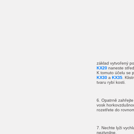
základ vytvořený 
KX20
naneste středn
K tomuto účelu se p
KX30
a
KX35
. Klis
tvaru rybí kosti.
6. Opatrně zahřejte
vosk horkovzdušnou
rozetřete do rovnom
7. Nechte lyži vychl
neztvrdne.