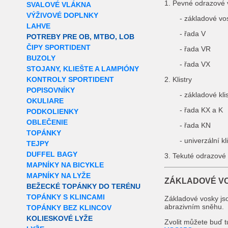
1. Pevné odrazové 
SVALOVÉ VLÁKNA
VÝŽIVOVÉ DOPLNKY
- základové vo
LAHVE
- řada V
POTREBY PRE OB, MTBO, LOB
ČIPY SPORTIDENT
- řada VR
BUZOLY
- řada VX
STOJANY, KLIEŠTE A LAMPIÓNY
KONTROLY SPORTIDENT
2. Klistry
POPISOVNÍKY
- základové klis
OKULIARE
- řada KX a K
PODKOLIENKY
OBLEČENIE
- řada KN
TOPÁNKY
- univerzální k
TEJPY
DUFFEL BAGY
3. Tekuté odrazové
MAPNÍKY NA BICYKLE
MAPNÍKY NA LYŽE
ZÁKLADOVÉ V
BEŽECKÉ TOPÁNKY DO TERÉNU
TOPÁNKY S KLINCAMI
Základové vosky jso
abrazivním sněhu.
TOPÁNKY BEZ KLINCOV
KOLIESKOVÉ LYŽE
Zvolit můžete buď t