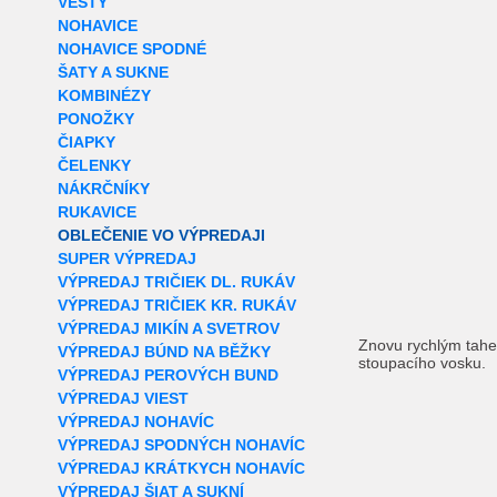
VESTY
NOHAVICE
NOHAVICE SPODNÉ
ŠATY A SUKNE
KOMBINÉZY
PONOŽKY
ČIAPKY
ČELENKY
NÁKRČNÍKY
RUKAVICE
OBLEČENIE VO VÝPREDAJI
SUPER VÝPREDAJ
VÝPREDAJ TRIČIEK DL. RUKÁV
VÝPREDAJ TRIČIEK KR. RUKÁV
VÝPREDAJ MIKÍN A SVETROV
Znovu rychlým tahe
VÝPREDAJ BÚND NA BĚŽKY
stoupacího vosku.
VÝPREDAJ PEROVÝCH BUND
VÝPREDAJ VIEST
VÝPREDAJ NOHAVÍC
VÝPREDAJ SPODNÝCH NOHAVÍC
VÝPREDAJ KRÁTKYCH NOHAVÍC
VÝPREDAJ ŠIAT A SUKNÍ