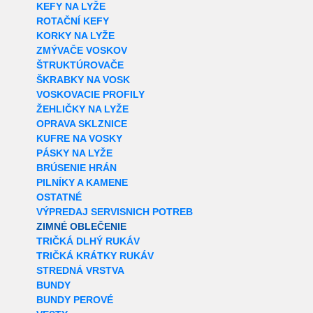
KEFY NA LYŽE
ROTAČNÍ KEFY
KORKY NA LYŽE
ZMÝVAČE VOSKOV
ŠTRUKTÚROVAČE
ŠKRABKY NA VOSK
VOSKOVACIE PROFILY
ŽEHLIČKY NA LYŽE
OPRAVA SKLZNICE
KUFRE NA VOSKY
PÁSKY NA LYŽE
BRÚSENIE HRÁN
PILNÍKY A KAMENE
OSTATNÉ
VÝPREDAJ SERVISNICH POTREB
ZIMNÉ OBLEČENIE
TRIČKÁ DLHÝ RUKÁV
TRIČKÁ KRÁTKY RUKÁV
STREDNÁ VRSTVA
BUNDY
BUNDY PEROVÉ