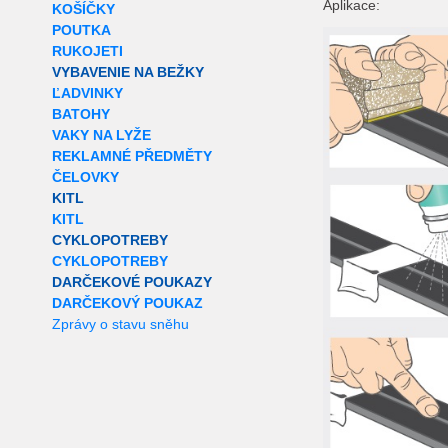
Aplikace:
KOŠÍČKY
POUTKA
RUKOJETI
VYBAVENIE NA BEŽKY
ĽADVINKY
BATOHY
VAKY NA LYŽE
REKLAMNÉ PŘEDMĚTY
ČELOVKY
KITL
KITL
CYKLOPOTREBY
CYKLOPOTREBY
DARČEKOVÉ POUKAZY
DARČEKOVÝ POUKAZ
Zprávy o stavu sněhu