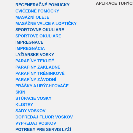
APLIKACE TUHÝC
REGENERAČNÉ POMUCKY
CVIČEBNÉ POMÔCKY
MASÁŽNÍ OLEJE
MASÁŽNE VALCE A LOPTIČKY
SPORTOVNE OKULIARE
SPORTOVE OKULIARE
IMPREGNACE
IMPREGNÁCIA
LYŽIARSKE VOSKY
PARAFÍNY TEKUTÉ
PARAFÍNY ZÁKLADNÉ
PARAFÍNY TRÉNINKOVÉ
PARAFÍNY ZÁVODNÍ
PRÁŠKY A URÝCHĽOVAČE
SKIN
STÚPACIE VOSKY
KLISTRY
SADY VOSKOV
DOPREDAJ FLUOR VOSKOV
VYPREDAJ VOSKOV
POTREBY PRE SERVIS LYŽÍ