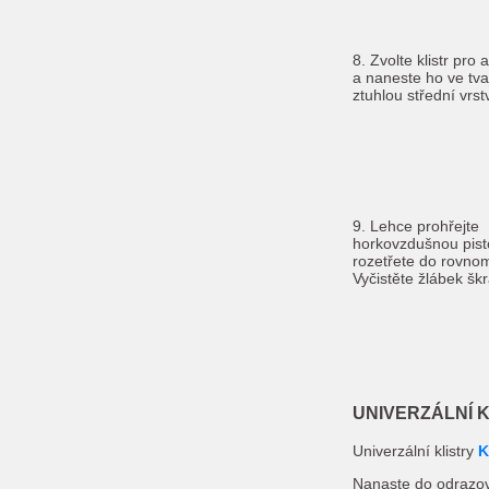
8. Zvolte klistr pro
a naneste ho ve tva
ztuhlou střední vrst
9. Lehce prohřejte
horkovzdušnou pist
rozetřete do rovnom
Vyčistěte žlábek š
UNIVERZÁLNÍ 
Univerzální klistry
K
Nanaste do odrazov