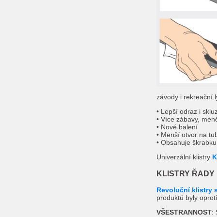
závody i rekreační 
• Lepší odraz i sklu
• Více zábavy, mén
• Nové balení
• Menší otvor na tu
• Obsahuje škrabku
Univerzální klistry
K
KLISTRY ŘADY
Revoluční klistry
produktů byly opro
VŠESTRANNOST
: