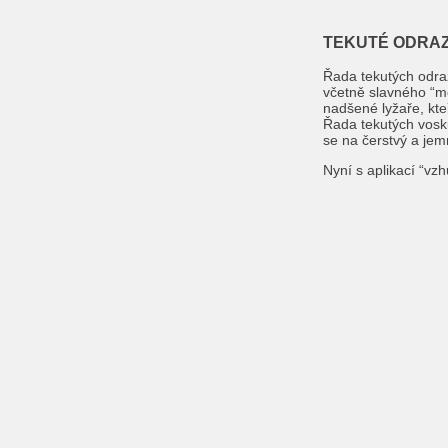
TEKUTÉ ODRAZ
Řada tekutých odraz
včetně slavného “m
nadšené lyžaře, kte
Řada tekutých vosk
se na čerstvý a jem
Nyní s aplikací “vz