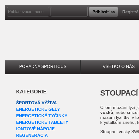
Registrá
PORADŇA SPORTICUS
VŠETKO O NÁS
KATEGORIE
STOUPAC
ŠPORTOVÁ VÝŽIVA
Cílem mazání lyží j
ENERGETICKÉ GÉLY
vosků
, nebo sníže
ENERGETICKÉ TYČINKY
mazání lyží tkví v 
ENERGETICKÉ TABLETY
krystalkům sněhu, kt
IONTOVÉ NÁPOJE
Stoupací vosky SWIX
REGENERÁCIA