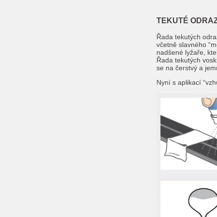
TEKUTÉ ODRAZ
Řada tekutých odraz
včetně slavného “m
nadšené lyžaře, kte
Řada tekutých vosk
se na čerstvý a jem
Nyní s aplikací “vz