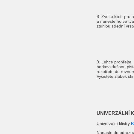
8. Zvolte klistr pro
a naneste ho ve tva
ztuhlou střední vrst
9. Lehce prohřejte
horkovzdušnou pist
rozetřete do rovnom
Vyčistěte žlábek š
UNIVERZÁLNÍ 
Univerzální klistry
K
Nanaste do odrazov