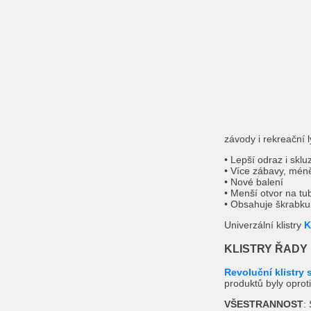
závody i rekreační 
• Lepší odraz i sklu
• Více zábavy, mén
• Nové balení
• Menší otvor na tu
• Obsahuje škrabku
Univerzální klistry
K
KLISTRY ŘADY
Revoluční klistry
produktů byly opro
VŠESTRANNOST
: