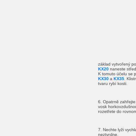
základ vytvořený 
KX20
naneste středn
K tomuto účelu se p
KX30
a
KX35
. Klis
tvaru rybí kosti.
6. Opatrně zahřejte
vosk horkovzdušnou
rozetřete do rovnom
7. Nechte lyži vychl
neztvrdne.