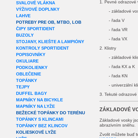
1. Pevné odrazové 
SVALOVÉ VLÁKNA
VÝŽIVOVÉ DOPLNKY
- základové vo
LAHVE
- řada V
POTREBY PRE OB, MTBO, LOB
ČIPY SPORTIDENT
- řada VR
BUZOLY
- řada VX
STOJANY, KLIEŠTE A LAMPIÓNY
KONTROLY SPORTIDENT
2. Klistry
POPISOVNÍKY
- základové klis
OKULIARE
- řada KX a K
PODKOLIENKY
OBLEČENIE
- řada KN
TOPÁNKY
- univerzální k
TEJPY
DUFFEL BAGY
3. Tekuté odrazové
MAPNÍKY NA BICYKLE
MAPNÍKY NA LYŽE
ZÁKLADOVÉ V
BEŽECKÉ TOPÁNKY DO TERÉNU
TOPÁNKY S KLINCAMI
Základové vosky jso
abrazivním sněhu.
TOPÁNKY BEZ KLINCOV
KOLIESKOVÉ LYŽE
Zvolit můžete buď t