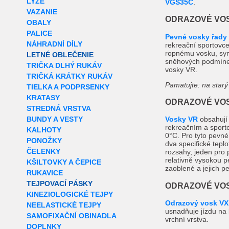
LYŽE
VGS35C
.
VAZANIE
ODRAZOVÉ VOS
OBALY
PALICE
Pevné vosky řady
NÁHRADNÍ DÍLY
rekreační sportovce
ropnému vosku, synt
LETNÉ OBLEČENIE
sněhových podmínek
TRIČKA DLHÝ RUKÁV
vosky VR.
TRIČKÁ KRÁTKY RUKÁV
Pamatujte: na starý
TIELKA A PODPRSENKY
KRATASY
ODRAZOVÉ VOS
STREDNÁ VRSTVA
BUNDY A VESTY
Vosky VR
obsahují 
rekreačním a sporto
KALHOTY
0°C. Pro tyto pevné 
PONOŽKY
dva specifické teplo
ČELENKY
rozsahy, jeden pro 
relativně vysokou p
KŠILTOVKY A ČEPICE
zaoblené a jejich pe
RUKAVICE
TEJPOVACÍ PÁSKY
ODRAZOVÉ VOS
KINEZIOLOGICKÉ TEJPY
Odrazový vosk VX
NEELASTICKÉ TEJPY
usnadňuje jízdu na l
SAMOFIXAČNÍ OBINADLA
vrchní vrstva.
DOPLNKY