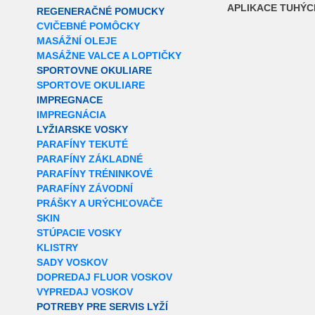
APLIKACE TUHÝC
REGENERAČNÉ POMUCKY
CVIČEBNÉ POMÔCKY
MASÁŽNÍ OLEJE
MASÁŽNE VALCE A LOPTIČKY
SPORTOVNE OKULIARE
SPORTOVE OKULIARE
IMPREGNACE
IMPREGNÁCIA
LYŽIARSKE VOSKY
PARAFÍNY TEKUTÉ
PARAFÍNY ZÁKLADNÉ
PARAFÍNY TRÉNINKOVÉ
PARAFÍNY ZÁVODNÍ
PRÁŠKY A URÝCHĽOVAČE
SKIN
STÚPACIE VOSKY
KLISTRY
SADY VOSKOV
DOPREDAJ FLUOR VOSKOV
VYPREDAJ VOSKOV
POTREBY PRE SERVIS LYŽÍ