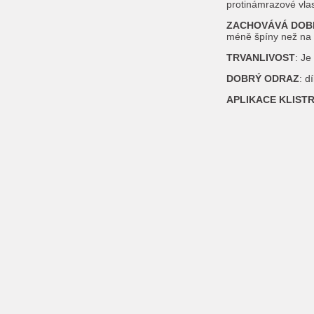
protinámrazové vlas
ZACHOVÁVÁ DOBR
méně špíny než na t
TRVANLIVOST
: Je
DOBRÝ ODRAZ
: d
APLIKACE KLISTR