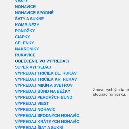
VESTY
NOHAVICE
NOHAVICE SPODNÉ
ŠATY A SUKNE
KOMBINÉZY
PONOŽKY
ČIAPKY
ČELENKY
NÁKRČNÍKY
RUKAVICE
OBLEČENIE VO VÝPREDAJI
SUPER VÝPREDAJ
VÝPREDAJ TRIČIEK DL. RUKÁV
VÝPREDAJ TRIČIEK KR. RUKÁV
VÝPREDAJ MIKÍN A SVETROV
Znovu rychlým tahe
VÝPREDAJ BÚND NA BĚŽKY
stoupacího vosku.
VÝPREDAJ PEROVÝCH BUND
VÝPREDAJ VIEST
VÝPREDAJ NOHAVÍC
VÝPREDAJ SPODNÝCH NOHAVÍC
VÝPREDAJ KRÁTKYCH NOHAVÍC
VÝPREDAJ ŠIAT A SUKNÍ