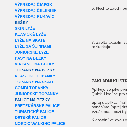
VÝPREDAJ ČIAPOK
6. Nechte zaschnou
VÝPREDAJ ČELENIEK
VÝPREDAJ RUKAVÍC
BEŽKY
SKIN LYŽE
KLASICKÉ LYŽE
LYŽE NA SKATE
7. Zvolte aktuální 
LYŽE SA ŠUPINAMI
rozkorkujte.
JUNIORSKÉ LYŽE
PÁSY NA BEŽKY
VIAZANIE NA BĚŽKY
TOPÁNKY NA BEŽKY
KLASICKÉ TOPÁNKY
ZÁKLADNÍ KLISTR
TOPÁNKY NA SKATE
COMBI TOPÁNKY
Aplikuje se jako pr
JUNIORSKÉ TOPÁNKY
Quick. Hodí se pro
PALICE NA BEŽKY
Sprej s aplikací “v
PRETEKÁRSKE PALICE
nanášíme (sprej dr
Vzdálenost mezi try
TURISTICKÉ PALICE
DETSKÉ PALICE
K dostání ve dvou 
NORDIC WALKING PALICE