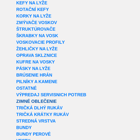
KEFY NA LYŽE
ROTAČNÍ KEFY
KORKY NA LYŽE
ZMÝVAČE VOSKOV
ŠTRUKTÚROVAČE
ŠKRABKY NA VOSK
VOSKOVACIE PROFILY
ŽEHLIČKY NA LYŽE
OPRAVA SKLZNICE
KUFRE NA VOSKY
PÁSKY NA LYŽE
BRÚSENIE HRÁN
PILNÍKY A KAMENE
OSTATNÉ
VÝPREDAJ SERVISNICH POTREB
ZIMNÉ OBLEČENIE
TRIČKÁ DLHÝ RUKÁV
TRIČKÁ KRÁTKY RUKÁV
STREDNÁ VRSTVA
BUNDY
BUNDY PEROVÉ