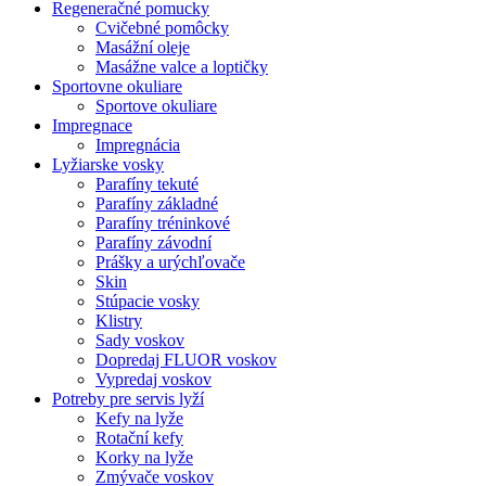
Regeneračné pomucky
Cvičebné pomôcky
Masážní oleje
Masážne valce a loptičky
Sportovne okuliare
Sportove okuliare
Impregnace
Impregnácia
Lyžiarske vosky
Parafíny tekuté
Parafíny základné
Parafíny tréninkové
Parafíny závodní
Prášky a urýchľovače
Skin
Stúpacie vosky
Klistry
Sady voskov
Dopredaj FLUOR voskov
Vypredaj voskov
Potreby pre servis lyží
Kefy na lyže
Rotační kefy
Korky na lyže
Zmývače voskov