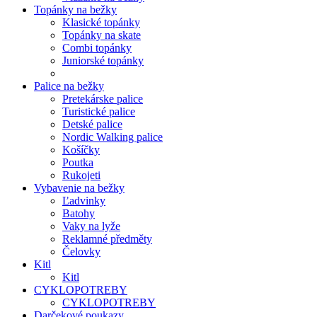
Topánky na bežky
Klasické topánky
Topánky na skate
Combi topánky
Juniorské topánky
Palice na bežky
Pretekárske palice
Turistické palice
Detské palice
Nordic Walking palice
Košíčky
Poutka
Rukojeti
Vybavenie na bežky
Ľadvinky
Batohy
Vaky na lyže
Reklamné předměty
Čelovky
Kitl
Kitl
CYKLOPOTREBY
CYKLOPOTREBY
Darčekové poukazy