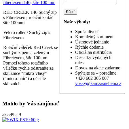
RED CREEK 146 Suchý zip
s Fibretexem, rotační kartáč
Naše výhody:
šíře 100mm
Spoľahlivosť
Velcro roller / Suchý zip s
Kompletný sortiment
Fibretexem
Ústretové jednanie
Rýchle dodanie
Rotační váleček Red Creek se
Oficiálna distribúcia
suchým zipem a zeleným
Desiatky výdajných
Fibretexem, šíře 100mm.
miest
Pomocí tohoto rotačního
Dovoz na akcie zadarmo
válečku rychle odstraníte ze
Spýtajte sa – poradíme
skluznice "mikro-vlasy"
+420 602 305 007
("micro-hair") a očistíte
vosky@kamzasnehem.cz
skluznici.
Mohlo by Vás zaujímať
akce
Pha 9