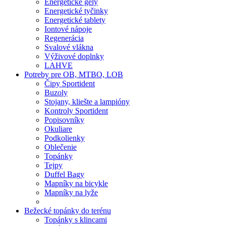
Energetické gély
Energetické tyčinky
Energetické tablety
Iontové nápoje
Regenerácia
Svalové vlákna
Výživové doplnky
LAHVE
Potreby pre OB, MTBO, LOB
Čipy Sportident
Buzoly
Stojany, kliešte a lampióny
Kontroly Sportident
Popisovníky
Okuliare
Podkolienky
Oblečenie
Topánky
Tejpy
Duffel Bagy
Mapníky na bicykle
Mapníky na lyže
Bežecké topánky do terénu
Topánky s klincami