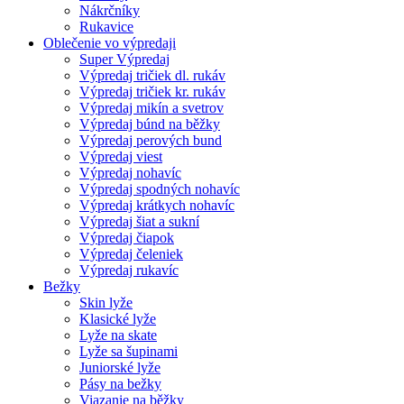
Nákrčníky
Rukavice
Oblečenie vo výpredaji
Super Výpredaj
Výpredaj tričiek dl. rukáv
Výpredaj tričiek kr. rukáv
Výpredaj mikín a svetrov
Výpredaj búnd na běžky
Výpredaj perových bund
Výpredaj viest
Výpredaj nohavíc
Výpredaj spodných nohavíc
Výpredaj krátkych nohavíc
Výpredaj šiat a sukní
Výpredaj čiapok
Výpredaj čeleniek
Výpredaj rukavíc
Bežky
Skin lyže
Klasické lyže
Lyže na skate
Lyže sa šupinami
Juniorské lyže
Pásy na bežky
Viazanie na běžky