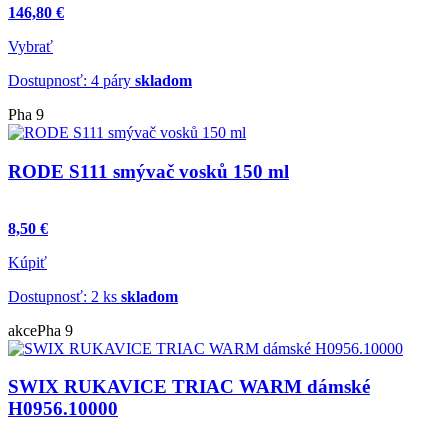
146,80 €
Vybrať
Dostupnosť: 4 páry
skladom
Pha 9
RODE S111 smývač vosků 150 ml
8,50 €
Kúpiť
Dostupnosť: 2 ks
skladom
akce
Pha 9
SWIX RUKAVICE TRIAC WARM dámské
H0956.10000