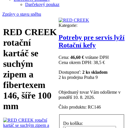
Darčekový poukaz
Zprávy o stavu sněhu
Kategorie:
RED CREEK
Potreby pre servis lyží
rotační
Rotační kefy
kartáč se
Cena:
46,60 €
vrátane DPH
suchým
Cena okrem DPH:
38,5 €
zipem a
Dostupnosť:
2 ks skladom
2 ks prodejna Praha 9
fibertexem
Objednaný tovar Vám odošleme v
146, šíře 100
pondělí 10. 8. 2026.
mm
Číslo produktu:
RC146
Do košíka: