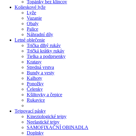
Topánky bez klincov
Kolieskové lyže
Lyže
Vazanie
Obaly
Palice
Náhradní díly
Letné oblečenie
Trička dlhý rukáv
Tričká krátky rukáv
Tielka a podprsenky
Kratasy
Stredná vrstva
Bundy a vesty
Kalhoty
Ponožky
Čelenky
Kšiltovky a čepice
Rukavice
Tejpovací pásky
Kineziologické tejpy
Neelastické tejpy
SAMOFIXAČNÍ OBINADLA
Doplnky