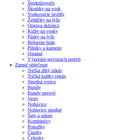
Štruktúrovače
Škrabky na vosk
Voskovacie profily
Žehličky na lyže
Oprava sklznice
Kufre na vosky
Pásky na lyže
Brúsenie hrán
Pilníky a kamene
Ostatné
Výpredaj servisnich potreb
Zimné oblečenie
Tričká dlhý rukáv
Tričká krátky rukáv
Stredná vrstva
Bundy
Bundy perové
Vesty
Nohavice
Nohavice spodné
Šaty a sukne
Kombinézy
Ponožky
Čiapky
Čelenky