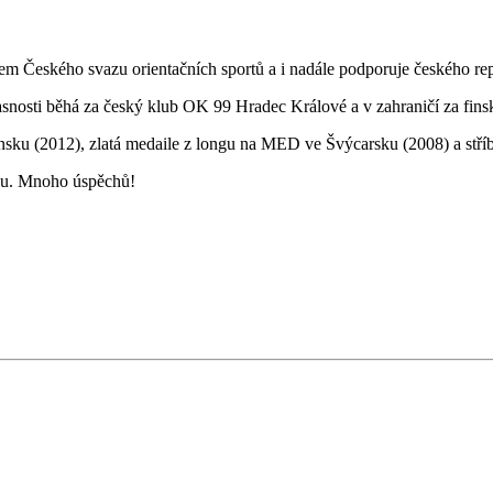
Českého svazu orientačních sportů a i nadále podporuje českého rep
snosti běhá za český klub OK 99 Hradec Králové a v zahraničí za fins
ensku (2012), zlatá medaile z longu na MED ve Švýcarsku (2008) a stří
ánu. Mnoho úspěchů!