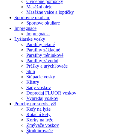
Cvičebné pomôcky
Masážní oleje
Masážne valce a loptičky
Sportovne okuliare
Sportove okuliare
Impregnace
Impregnácia
Lyžiarske vosky
Parafíny tekuté
Parafíny základné
Parafíny tréninkové
Parafíny závodní
Prášky a urýchľovače
Skin
Stúpacie vosky
Klistry
Sady voskov
Dopredaj FLUOR voskov
Vypredaj voskov
Potreby pre servis lyží
Kefy na lyže
Rotační kefy
Korky na lyže
Zmývače voskov
Štruktúrovače