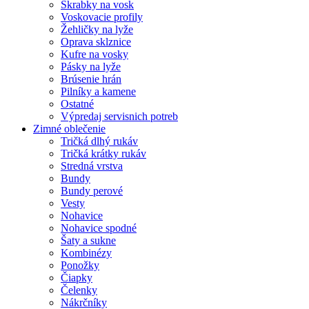
Škrabky na vosk
Voskovacie profily
Žehličky na lyže
Oprava sklznice
Kufre na vosky
Pásky na lyže
Brúsenie hrán
Pilníky a kamene
Ostatné
Výpredaj servisnich potreb
Zimné oblečenie
Tričká dlhý rukáv
Tričká krátky rukáv
Stredná vrstva
Bundy
Bundy perové
Vesty
Nohavice
Nohavice spodné
Šaty a sukne
Kombinézy
Ponožky
Čiapky
Čelenky
Nákrčníky