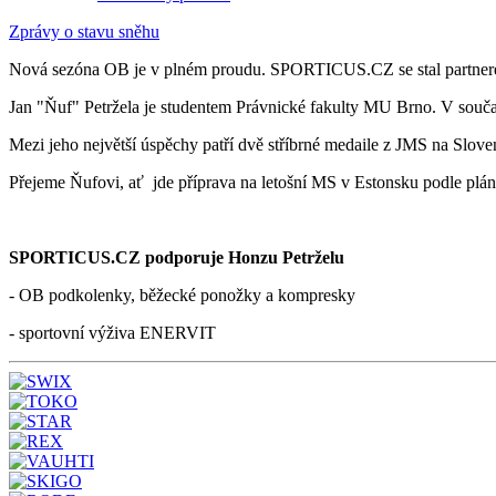
Zprávy o stavu sněhu
Nová sezóna OB je v plném proudu. SPORTICUS.CZ se stal partnerem 
Jan "Ňuf" Petržela je studentem Právnické fakulty MU Brno. V souča
Mezi jeho největší úspěchy patří dvě stříbrné medaile z JMS na Slov
Přejeme Ňufovi, ať jde příprava na letošní MS v Estonsku podle pl
SPORTICUS.CZ podporuje Honzu Petrželu
- OB podkolenky, běžecké ponožky a kompresky
- sportovní výživa ENERVIT