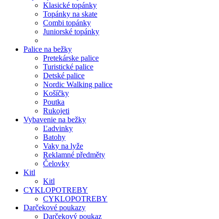
Klasické topánky
Topánky na skate
Combi topánky
Juniorské topánky
Palice na bežky
Pretekárske palice
Turistické palice
Detské palice
Nordic Walking palice
Košíčky
Poutka
Rukojeti
Vybavenie na bežky
Ľadvinky
Batohy
Vaky na lyže
Reklamné předměty
Čelovky
Kitl
Kitl
CYKLOPOTREBY
CYKLOPOTREBY
Darčekové poukazy
Darčekový poukaz