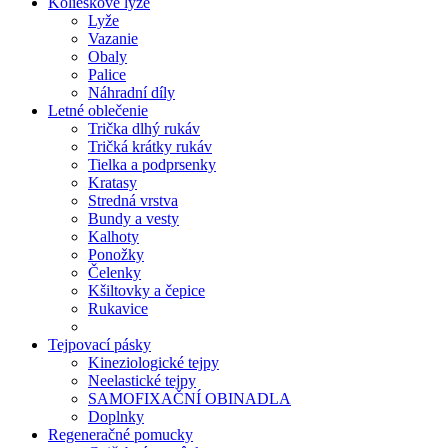
Kolieskové lyže
Lyže
Vazanie
Obaly
Palice
Náhradní díly
Letné oblečenie
Trička dlhý rukáv
Tričká krátky rukáv
Tielka a podprsenky
Kratasy
Stredná vrstva
Bundy a vesty
Kalhoty
Ponožky
Čelenky
Kšiltovky a čepice
Rukavice
Tejpovací pásky
Kineziologické tejpy
Neelastické tejpy
SAMOFIXAČNÍ OBINADLA
Doplnky
Regeneračné pomucky