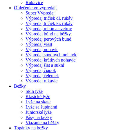
Rukavice
Oblečenie vo výpredaji
Super Výpredaj
Výpredaj tričiek dl. rukáv
Výpredaj tričiek kr. rukáv
Výpredaj mikín a svetrov
Výpredaj búnd na běžky
Výpredaj perových bund
Výpredaj viest
Výpredaj nohavíc
Výpredaj spodných nohavíc
Výpredaj krátkych nohavíc
Výpredaj šiat a sukní
Výpredaj čiapok
Výpredaj čeleniek
Výpredaj rukavíc
Bežky
Skin lyže
Klasické lyže
Lyže na skate
Lyže sa šupinami
Juniorské lyže
Pásy na bežky
Viazanie na běžky
Topánky na bežky