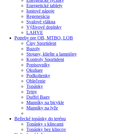
Energetické tyčinky
Energetické tablety
Iontové nápoje
Regenerácia
Svalové vlákna
Výživové doplnky
LAHVE
Potreby pre OB, MTBO, LOB
Čipy Sportident
Buzoly
Stojany, kliešte a lampióny
Kontroly Sportident
Popisovníky
Okuliare
Podkolienky
Oblečenie
Topánky
Tejpy
Duffel Bagy
Mapníky na bicykle
Mapníky na lyže
Bežecké topánky do terénu
Topánky s klincami
Topánky bez klincov