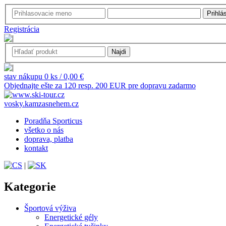
Registrácia
stav nákupu 0 ks / 0,00 €
Objednajte ešte za 120 resp. 200 EUR pre dopravu zadarmo
vosky.kamzasnehem.cz
Poradňa Sporticus
všetko o nás
doprava, platba
kontakt
|
Kategorie
Športová výživa
Energetické gély