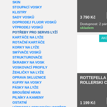
SKIN
STOUPACÍ VOSKY
KLISTRY
SADY VOSKŮ
3 790 Kč
DOPRODEJ FLUOR VOSKŮ
Dostupnost: 2 pá
VÝPRODEJ VOSKŮ
skladem
POTŘEBY PRO SERVIS LYŽÍ
KARTÁČE NA LYŽE
AK
ROTAČNÍ KARTÁČE
KORKY NA LYŽE
SMÝVAČE VOSKŮ
STRUKTUROVAČE
ŠKRABKY NA VOSK
VOSKOVACÍ PROFILY
ŽEHLIČKY NA LYŽE
OPRAVA SKLUZNICE
ROTTEFELLA 
ROLLERSKI Cl
KUFRY NA VOSKY
PÁSKY NA LYŽE
BROUŠENÍ HRAN
PILNÍKY A KAMENY
OSTATNÍ
1 199 Kč