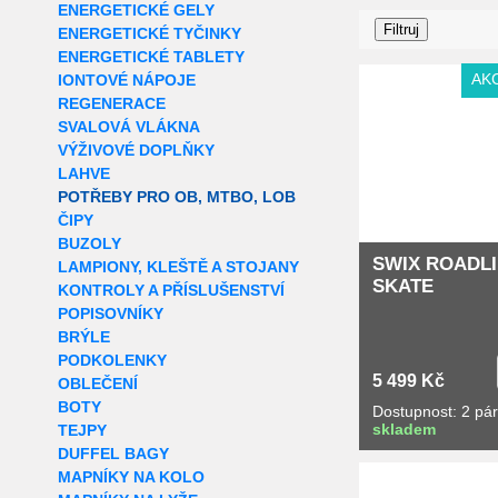
ENERGETICKÉ GELY
ENERGETICKÉ TYČINKY
ENERGETICKÉ TABLETY
AK
IONTOVÉ NÁPOJE
REGENERACE
SVALOVÁ VLÁKNA
VÝŽIVOVÉ DOPLŇKY
LAHVE
POTŘEBY PRO OB, MTBO, LOB
ČIPY
BUZOLY
SWIX ROADL
LAMPIONY, KLEŠTĚ A STOJANY
SKATE
KONTROLY A PŘÍSLUŠENSTVÍ
POPISOVNÍKY
BRÝLE
PODKOLENKY
5 499 Kč
OBLEČENÍ
BOTY
Dostupnost: 2 pá
skladem
TEJPY
DUFFEL BAGY
Extra slevy pro r
MAPNÍKY NA KOLO