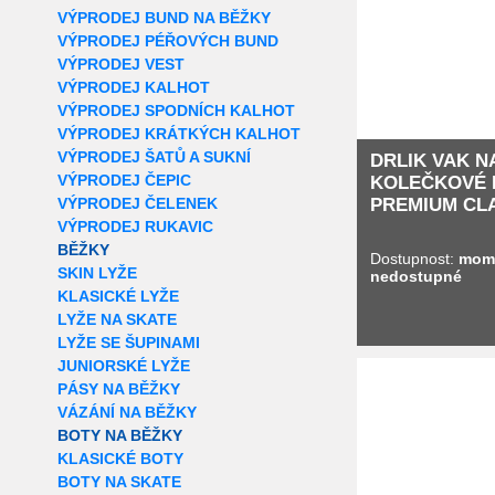
VÝPRODEJ BUND NA BĚŽKY
VÝPRODEJ PÉŘOVÝCH BUND
VÝPRODEJ VEST
VÝPRODEJ KALHOT
VÝPRODEJ SPODNÍCH KALHOT
VÝPRODEJ KRÁTKÝCH KALHOT
VÝPRODEJ ŠATŮ A SUKNÍ
DRLIK VAK N
VÝPRODEJ ČEPIC
KOLEČKOVÉ 
VÝPRODEJ ČELENEK
PREMIUM CL
VÝPRODEJ RUKAVIC
BĚŽKY
Dostupnost:
mom
SKIN LYŽE
nedostupné
KLASICKÉ LYŽE
LYŽE NA SKATE
LYŽE SE ŠUPINAMI
JUNIORSKÉ LYŽE
Extra slevy pro r
PÁSY NA BĚŽKY
VÁZÁNÍ NA BĚŽKY
BOTY NA BĚŽKY
KLASICKÉ BOTY
BOTY NA SKATE