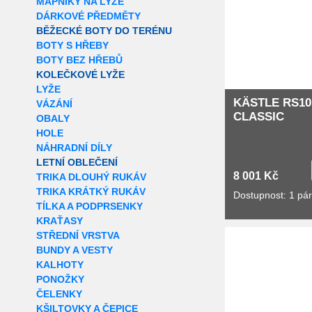
MAPNÍKY NA LYŽE
DÁRKOVÉ PŘEDMĚTY
BĚŽECKÉ BOTY DO TERÉNU
BOTY S HŘEBY
BOTY BEZ HŘEBŮ
KOLEČKOVÉ LYŽE
LYŽE
KÄSTLE RS10
VÁZÁNÍ
CLASSIC
OBALY
HOLE
NÁHRADNÍ DÍLY
LETNÍ OBLEČENÍ
8 001 Kč
TRIKA DLOUHÝ RUKÁV
TRIKA KRÁTKÝ RUKÁV
Dostupnost: 1 pá
TÍLKA A PODPRSENKY
KRAŤASY
Extra slevy pro r
STŘEDNÍ VRSTVA
BUNDY A VESTY
KALHOTY
PONOŽKY
ČELENKY
KŠILTOVKY A ČEPICE