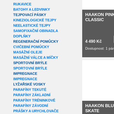
RUKAVICE
BATOHY A LEDVINKY
HAAKON PINK
TEJPOVACÍ PÁSKY
CLASSIC
KINEZIOLOGICKÉ TEJPY
NEELASTICKÉ TEJPY
SAMOFIXAČNÍ OBINADLA
DOPLŇKY
4 490 Kč
REGENERAČNÍ POMŮCKY
CVIČEBNÍ POMŮCKY
Dostupnost: 1 pá
MASÁŽNÍ OLEJE
MASÁŽNÍ VÁLCE A MÍČKY
Extra slevy pro r
SPORTOVNÍ BRÝLE
SPORTOVNÍ BRÝLE
IMPREGNACE
IMPREGNACE
LYŽAŘSKÉ VOSKY
PARAFÍNY TEKUTÉ
PARAFÍNY ZÁKLADNÍ
PARAFÍNY TRÉNINKOVÉ
HAAKON BLU
PARAFÍNY ZÁVODNÍ
SKATE
PRÁŠKY A URYCHLOVAČE