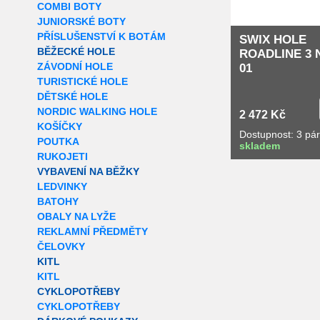
COMBI BOTY
JUNIORSKÉ BOTY
PŘÍSLUŠENSTVÍ K BOTÁM
SWIX HOLE
BĚŽECKÉ HOLE
ROADLINE 3 
ZÁVODNÍ HOLE
01
TURISTICKÉ HOLE
DĚTSKÉ HOLE
NORDIC WALKING HOLE
2 472 Kč
KOŠÍČKY
Dostupnost: 3 pá
POUTKA
skladem
RUKOJETI
VYBAVENÍ NA BĚŽKY
LEDVINKY
BATOHY
OBALY NA LYŽE
REKLAMNÍ PŘEDMĚTY
ČELOVKY
KITL
KITL
CYKLOPOTŘEBY
CYKLOPOTŘEBY