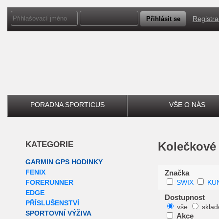
Registr
PORADNA SPORTICUS
VŠE O NÁS
KATEGORIE
Kolečkové
GARMIN GPS HODINKY
FENIX
Značka
FORERUNNER
SWIX
KU
EDGE
Dostupnost
PŘÍSLUŠENSTVÍ
vše
skla
SPORTOVNÍ VÝŽIVA
Akce