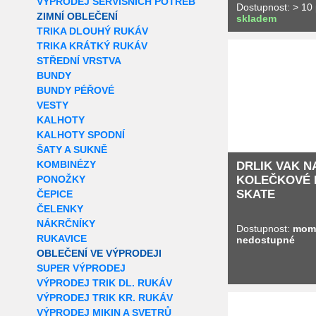
VÝPRODEJ SERVISNÍCH POTŘEB
Dostupnost: > 10
ZIMNÍ OBLEČENÍ
skladem
TRIKA DLOUHÝ RUKÁV
TRIKA KRÁTKÝ RUKÁV
STŘEDNÍ VRSTVA
BUNDY
BUNDY PÉŘOVÉ
VESTY
KALHOTY
KALHOTY SPODNÍ
ŠATY A SUKNĚ
KOMBINÉZY
DRLIK VAK N
PONOŽKY
KOLEČKOVÉ 
SKATE
ČEPICE
ČELENKY
NÁKRČNÍKY
Dostupnost:
mom
RUKAVICE
nedostupné
OBLEČENÍ VE VÝPRODEJI
SUPER VÝPRODEJ
VÝPRODEJ TRIK DL. RUKÁV
VÝPRODEJ TRIK KR. RUKÁV
VÝPRODEJ MIKIN A SVETRŮ