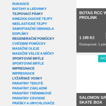
RUKAVICE
BATOHY A LEDVINKY
BOTAS RCC 
TEJPOVACÍ PÁSKY
PROLINK
KINEZIOLOGICKÉ TEJPY
NEELASTICKÉ TEJPY
SAMOFIXAČNÍ OBINADLA
DOPLŇKY
1 199 Kč
REGENERAČNÍ POMŮCKY
CVIČEBNÍ POMŮCKY
Dostupnost: 1 pá
MASÁŽNÍ OLEJE
MASÁŽNÍ VÁLCE A MÍČKY
AK
SPORTOVNÍ BRÝLE
SPORTOVNÍ BRÝLE
IMPREGNACE
IMPREGNACE
LYŽAŘSKÉ VOSKY
PARAFÍNY TEKUTÉ
PARAFÍNY ZÁKLADNÍ
PARAFÍNY TRÉNINKOVÉ
SALOMON S/
PARAFÍNY ZÁVODNÍ
SKATE BOA
PRÁŠKY A URYCHLOVAČE