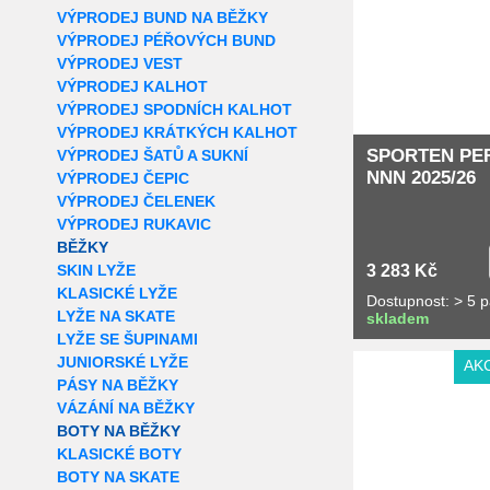
VÝPRODEJ BUND NA BĚŽKY
VÝPRODEJ PÉŘOVÝCH BUND
VÝPRODEJ VEST
VÝPRODEJ KALHOT
VÝPRODEJ SPODNÍCH KALHOT
VÝPRODEJ KRÁTKÝCH KALHOT
SPORTEN PE
VÝPRODEJ ŠATŮ A SUKNÍ
NNN 2025/26
VÝPRODEJ ČEPIC
VÝPRODEJ ČELENEK
VÝPRODEJ RUKAVIC
BĚŽKY
SKIN LYŽE
3 283 Kč
KLASICKÉ LYŽE
Dostupnost: > 5 
LYŽE NA SKATE
skladem
LYŽE SE ŠUPINAMI
JUNIORSKÉ LYŽE
AK
PÁSY NA BĚŽKY
VÁZÁNÍ NA BĚŽKY
BOTY NA BĚŽKY
KLASICKÉ BOTY
BOTY NA SKATE