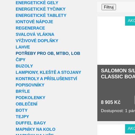
ENERGETICKÉ GELY
ENERGETICKÉ TYČINKY
ENERGETICKÉ TABLETY
AK
IONTOVÉ NÁPOJE
REGENERACE
SVALOVÁ VLÁKNA
VÝŽIVOVÉ DOPLŇKY
LAHVE
POTŘEBY PRO OB, MTBO, LOB
ČIPY
BUZOLY
SALOMON S/
LAMPIONY, KLEŠTĚ A STOJANY
CLASSIC BO
KONTROLY A PŘÍSLUŠENSTVÍ
POPISOVNÍKY
BRÝLE
PODKOLENKY
8 905 Kč
OBLEČENÍ
BOTY
Dostupnost: 1 pá
TEJPY
DUFFEL BAGY
AK
MAPNÍKY NA KOLO