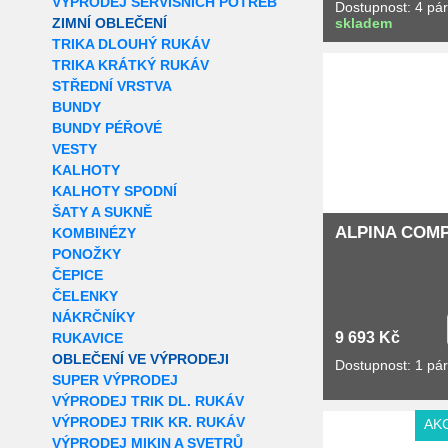
VÝPRODEJ SERVISNÍCH POTŘEB
Dostupnost: 4 pá
ZIMNÍ OBLEČENÍ
skladem
TRIKA DLOUHÝ RUKÁV
Extra slevy pro r
TRIKA KRÁTKÝ RUKÁV
STŘEDNÍ VRSTVA
BUNDY
BUNDY PÉŘOVÉ
VESTY
KALHOTY
KALHOTY SPODNÍ
ŠATY A SUKNĚ
ALPINA COM
KOMBINÉZY
PONOŽKY
ČEPICE
ČELENKY
NÁKRČNÍKY
9 693 Kč
RUKAVICE
OBLEČENÍ VE VÝPRODEJI
Dostupnost: 1 pá
SUPER VÝPRODEJ
VÝPRODEJ TRIK DL. RUKÁV
VÝPRODEJ TRIK KR. RUKÁV
AK
VÝPRODEJ MIKIN A SVETRŮ