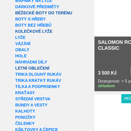
MAPNÍKY NA LYŽE
DÁRKOVÉ PŘEDMĚTY
BĚŽECKÉ BOTY DO TERÉNU
BOTY S HŘEBY
BOTY BEZ HŘEBŮ
KOLEČKOVÉ LYŽE
LYŽE
SALOMON RC
VÁZÁNÍ
CLASSIC
OBALY
HOLE
NÁHRADNÍ DÍLY
LETNÍ OBLEČENÍ
3 500 Kč
TRIKA DLOUHÝ RUKÁV
TRIKA KRÁTKÝ RUKÁV
Dostupnost: > 5 
skladem
TÍLKA A PODPRSENKY
KRAŤASY
AK
STŘEDNÍ VRSTVA
BUNDY A VESTY
KALHOTY
PONOŽKY
ČELENKY
KŠILTOVKY A ČEPICE