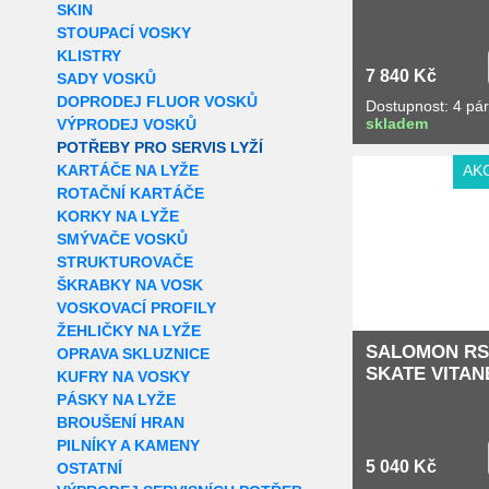
SKIN
STOUPACÍ VOSKY
KLISTRY
7 840 Kč
SADY VOSKŮ
DOPRODEJ FLUOR VOSKŮ
Dostupnost: 4 pá
skladem
VÝPRODEJ VOSKŮ
POTŘEBY PRO SERVIS LYŽÍ
KARTÁČE NA LYŽE
AK
ROTAČNÍ KARTÁČE
KORKY NA LYŽE
SMÝVAČE VOSKŮ
STRUKTUROVAČE
ŠKRABKY NA VOSK
VOSKOVACÍ PROFILY
ŽEHLIČKY NA LYŽE
SALOMON RS
OPRAVA SKLUZNICE
SKATE VITAN
KUFRY NA VOSKY
PÁSKY NA LYŽE
BROUŠENÍ HRAN
PILNÍKY A KAMENY
5 040 Kč
OSTATNÍ