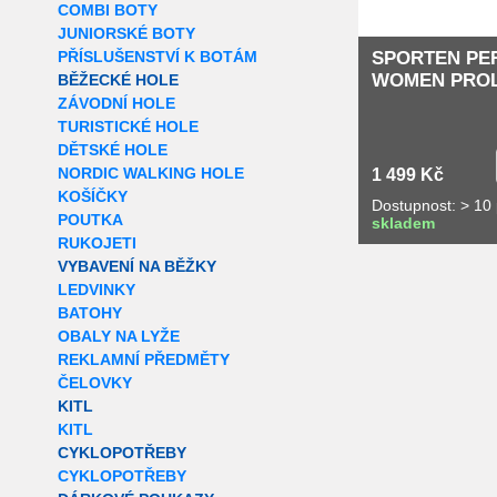
COMBI BOTY
JUNIORSKÉ BOTY
PŘÍSLUŠENSTVÍ K BOTÁM
SPORTEN PE
WOMEN PROL
BĚŽECKÉ HOLE
ZÁVODNÍ HOLE
TURISTICKÉ HOLE
DĚTSKÉ HOLE
NORDIC WALKING HOLE
1 499 Kč
KOŠÍČKY
Dostupnost: > 10
POUTKA
skladem
RUKOJETI
VYBAVENÍ NA BĚŽKY
LEDVINKY
BATOHY
OBALY NA LYŽE
REKLAMNÍ PŘEDMĚTY
ČELOVKY
KITL
KITL
CYKLOPOTŘEBY
CYKLOPOTŘEBY