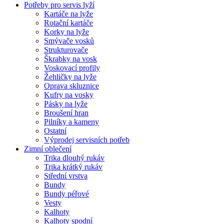
Potřeby pro servis lyží
Kartáče na lyže
Rotační kartáče
Korky na lyže
Smývače vosků
Strukturovače
Škrabky na vosk
Voskovací profily
Žehličky na lyže
Oprava skluznice
Kufry na vosky
Pásky na lyže
Broušení hran
Pilníky a kameny
Ostatní
Výprodej servisních potřeb
Zimní oblečení
Trika dlouhý rukáv
Trika krátký rukáv
Střední vrstva
Bundy
Bundy péřové
Vesty
Kalhoty
Kalhoty spodní