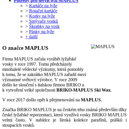
Potřeby pro servis lyží MAPLUS
>
Kartáče na lyže
>
Rotační kartáče
>
Korky na lyže
>
Smývače vosků
>
Škrabky na vosk
>
Pásky na lyže
+ další
O značce MAPLUS
Firma MAPLUS začala vyrábět lyžařské
vosky v roce 1997. Tomu předcházely
mnohaleté vědecké výzkumy, která pomohly
k tomu, že se zakrátko MAPLUS zařadil mezi
významné světový výrobce. V roce 2009
došlo ke sloučení s italskou firmou BRIKO a
k vytvoření velké společnosti
BRIKO-MAPLUS Ski Wax
.
V roce 2017 došlo opět k přejmenování na
MAPLUS
.
Značka BRIKO MAPLUS je na českém trhu známá především díky
české lyžařské reprezentaci, která využívá vosky BRIKO MAPLUS
velmi často. V nabídce je široká kolekce parafínů, prášků i
stoupacích vosků.