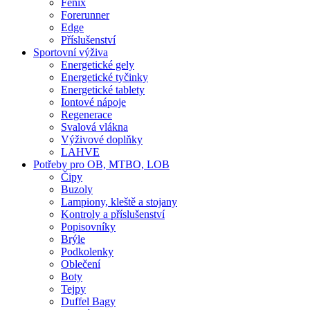
Fenix
Forerunner
Edge
Příslušenství
Sportovní výživa
Energetické gely
Energetické tyčinky
Energetické tablety
Iontové nápoje
Regenerace
Svalová vlákna
Výživové doplňky
LAHVE
Potřeby pro OB, MTBO, LOB
Čipy
Buzoly
Lampiony, kleště a stojany
Kontroly a příslušenství
Popisovníky
Brýle
Podkolenky
Oblečení
Boty
Tejpy
Duffel Bagy