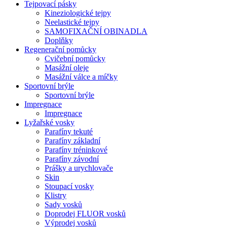
Tejpovací pásky
Kineziologické tejpy
Neelastické tejpy
SAMOFIXAČNÍ OBINADLA
Doplňky
Regenerační pomůcky
Cvičební pomůcky
Masážní oleje
Masážní válce a míčky
Sportovní brýle
Sportovní brýle
Impregnace
Impregnace
Lyžařské vosky
Parafíny tekuté
Parafíny základní
Parafíny tréninkové
Parafíny závodní
Prášky a urychlovače
Skin
Stoupací vosky
Klistry
Sady vosků
Doprodej FLUOR vosků
Výprodej vosků