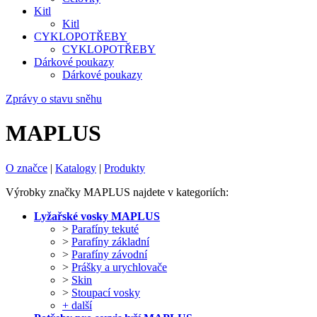
Kitl
Kitl
CYKLOPOTŘEBY
CYKLOPOTŘEBY
Dárkové poukazy
Dárkové poukazy
Zprávy o stavu sněhu
MAPLUS
O značce
|
Katalogy
|
Produkty
Výrobky značky MAPLUS najdete v kategoriích:
Lyžařské vosky MAPLUS
>
Parafíny tekuté
>
Parafíny základní
>
Parafíny závodní
>
Prášky a urychlovače
>
Skin
>
Stoupací vosky
+ další