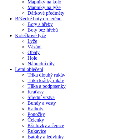
Mapníky na kolo
Mapníky na lyže
Dárkové předměty
Běžecké boty do terénu
Boty s hřeby
Boty bez hřebů
Kolečkové lyže
Lyže
Vázání
Obaly
Hole
Náhradní díly
Letní oblečení
Trika dlouhý rukáv
Trika krátký rukáv
Tílka a podprsenky
Kraťasy
Střední vrstva
Bundy a vesty
Kalhoty
Ponožky
Čelenky
Kšiltovky a čepice
Rukavice
Batohy a ledvinky