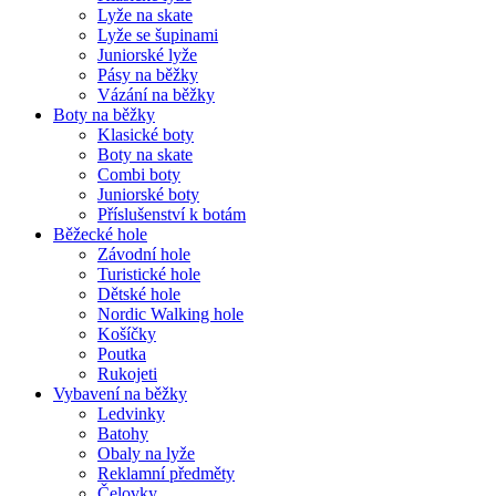
Lyže na skate
Lyže se šupinami
Juniorské lyže
Pásy na běžky
Vázání na běžky
Boty na běžky
Klasické boty
Boty na skate
Combi boty
Juniorské boty
Příslušenství k botám
Běžecké hole
Závodní hole
Turistické hole
Dětské hole
Nordic Walking hole
Košíčky
Poutka
Rukojeti
Vybavení na běžky
Ledvinky
Batohy
Obaly na lyže
Reklamní předměty
Čelovky