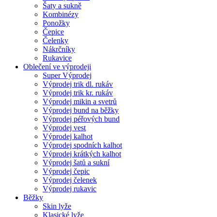
Šaty a sukně
Kombinézy
Ponožky
Čepice
Čelenky
Nákrčníky
Rukavice
Oblečení ve výprodeji
Super Výprodej
Výprodej trik dl. rukáv
Výprodej trik kr. rukáv
Výprodej mikin a svetrů
Výprodej bund na běžky
Výprodej péřových bund
Výprodej vest
Výprodej kalhot
Výprodej spodních kalhot
Výprodej krátkých kalhot
Výprodej šatů a sukní
Výprodej čepic
Výprodej čelenek
Výprodej rukavic
Běžky
Skin lyže
Klasické lyže