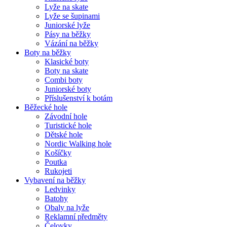
Lyže na skate
Lyže se šupinami
Juniorské lyže
Pásy na běžky
Vázání na běžky
Boty na běžky
Klasické boty
Boty na skate
Combi boty
Juniorské boty
Příslušenství k botám
Běžecké hole
Závodní hole
Turistické hole
Dětské hole
Nordic Walking hole
Košíčky
Poutka
Rukojeti
Vybavení na běžky
Ledvinky
Batohy
Obaly na lyže
Reklamní předměty
Čelovky