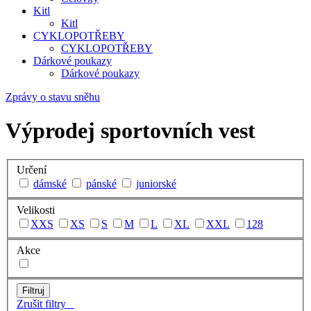
Kitl
Kitl
CYKLOPOTŘEBY
CYKLOPOTŘEBY
Dárkové poukazy
Dárkové poukazy
Zprávy o stavu sněhu
Výprodej sportovních vest
Určení
dámské
pánské
juniorské
Velikosti
XXS
XS
S
M
L
XL
XXL
128
Akce
Zrušit filtry