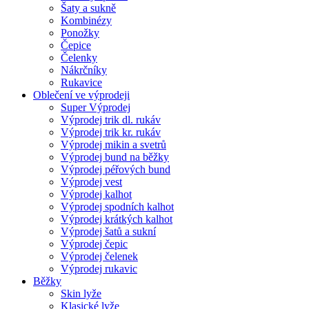
Šaty a sukně
Kombinézy
Ponožky
Čepice
Čelenky
Nákrčníky
Rukavice
Oblečení ve výprodeji
Super Výprodej
Výprodej trik dl. rukáv
Výprodej trik kr. rukáv
Výprodej mikin a svetrů
Výprodej bund na běžky
Výprodej péřových bund
Výprodej vest
Výprodej kalhot
Výprodej spodních kalhot
Výprodej krátkých kalhot
Výprodej šatů a sukní
Výprodej čepic
Výprodej čelenek
Výprodej rukavic
Běžky
Skin lyže
Klasické lyže