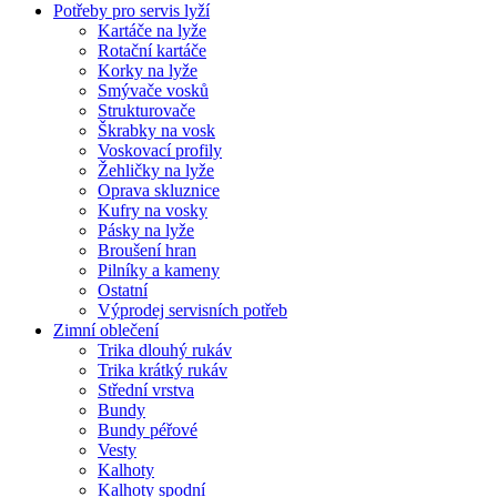
Potřeby pro servis lyží
Kartáče na lyže
Rotační kartáče
Korky na lyže
Smývače vosků
Strukturovače
Škrabky na vosk
Voskovací profily
Žehličky na lyže
Oprava skluznice
Kufry na vosky
Pásky na lyže
Broušení hran
Pilníky a kameny
Ostatní
Výprodej servisních potřeb
Zimní oblečení
Trika dlouhý rukáv
Trika krátký rukáv
Střední vrstva
Bundy
Bundy péřové
Vesty
Kalhoty
Kalhoty spodní