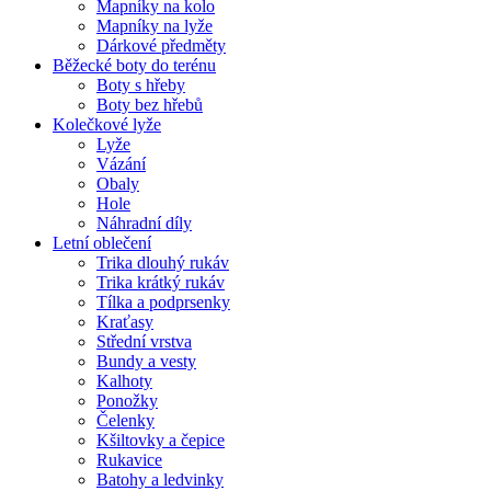
Mapníky na kolo
Mapníky na lyže
Dárkové předměty
Běžecké boty do terénu
Boty s hřeby
Boty bez hřebů
Kolečkové lyže
Lyže
Vázání
Obaly
Hole
Náhradní díly
Letní oblečení
Trika dlouhý rukáv
Trika krátký rukáv
Tílka a podprsenky
Kraťasy
Střední vrstva
Bundy a vesty
Kalhoty
Ponožky
Čelenky
Kšiltovky a čepice
Rukavice
Batohy a ledvinky