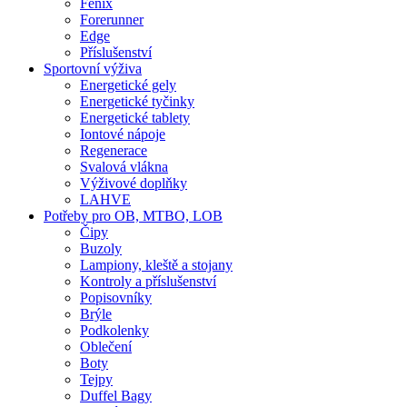
Fenix
Forerunner
Edge
Příslušenství
Sportovní výživa
Energetické gely
Energetické tyčinky
Energetické tablety
Iontové nápoje
Regenerace
Svalová vlákna
Výživové doplňky
LAHVE
Potřeby pro OB, MTBO, LOB
Čipy
Buzoly
Lampiony, kleště a stojany
Kontroly a příslušenství
Popisovníky
Brýle
Podkolenky
Oblečení
Boty
Tejpy
Duffel Bagy