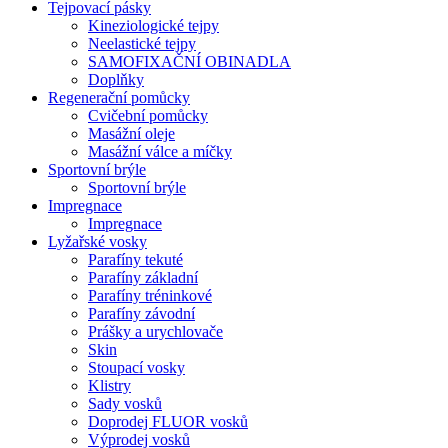
Tejpovací pásky
Kineziologické tejpy
Neelastické tejpy
SAMOFIXAČNÍ OBINADLA
Doplňky
Regenerační pomůcky
Cvičební pomůcky
Masážní oleje
Masážní válce a míčky
Sportovní brýle
Sportovní brýle
Impregnace
Impregnace
Lyžařské vosky
Parafíny tekuté
Parafíny základní
Parafíny tréninkové
Parafíny závodní
Prášky a urychlovače
Skin
Stoupací vosky
Klistry
Sady vosků
Doprodej FLUOR vosků
Výprodej vosků