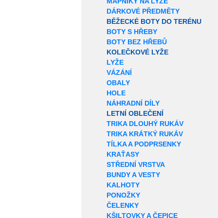
MAPNÍKY NA LYŽE
DÁRKOVÉ PŘEDMĚTY
BĚŽECKÉ BOTY DO TERÉNU
BOTY S HŘEBY
BOTY BEZ HŘEBŮ
KOLEČKOVÉ LYŽE
LYŽE
VÁZÁNÍ
OBALY
HOLE
NÁHRADNÍ DÍLY
LETNÍ OBLEČENÍ
TRIKA DLOUHÝ RUKÁV
TRIKA KRÁTKÝ RUKÁV
TÍLKA A PODPRSENKY
KRAŤASY
STŘEDNÍ VRSTVA
BUNDY A VESTY
KALHOTY
PONOŽKY
ČELENKY
KŠILTOVKY A ČEPICE