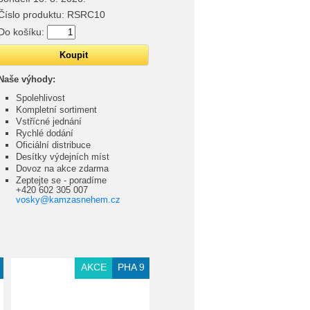
Číslo produktu:
RSRC10
Do košíku:
Naše výhody:
Spolehlivost
Kompletní sortiment
Vstřícné jednání
Rychlé dodání
Oficiální distribuce
Desítky výdejních míst
Dovoz na akce zdarma
Zeptejte se - poradíme
+420 602 305 007
vosky@kamzasnehem.cz
Extra slevy pro registrované
AKCE
PHA 9