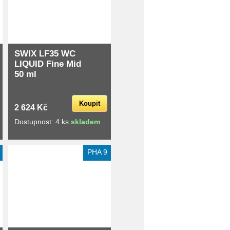
SWIX LF35 WC
LIQUID Fine Mid
50 ml
Koupit
2 624 Kč
Dostupnost: 4 ks
skladem
Extra slevy pro registrované
PHA 9