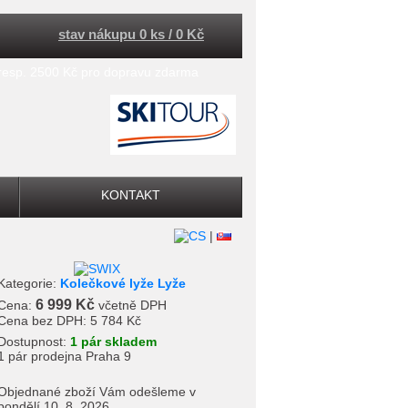
stav nákupu 0 ks / 0 Kč
 resp. 2500 Kč pro dopravu zdarma
KONTAKT
|
Kategorie:
Kolečkové lyže Lyže
6 999 Kč
Cena:
včetně DPH
Cena bez DPH:
5 784 Kč
Dostupnost:
1 pár skladem
1 pár prodejna Praha 9
Objednané zboží Vám odešleme v
pondělí 10. 8. 2026.