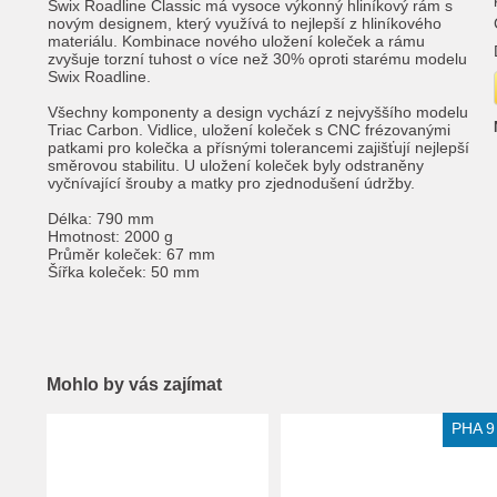
Swix Roadline Classic má vysoce výkonný hliníkový rám s
novým designem, který využívá to nejlepší z hliníkového
materiálu. Kombinace nového uložení koleček a rámu
zvyšuje torzní tuhost o více než 30% oproti starému modelu
Swix Roadline.
Všechny komponenty a design vychází z nejvyššího modelu
Triac Carbon. Vidlice, uložení koleček s CNC frézovanými
patkami pro kolečka a přísnými tolerancemi zajišťují nejlepší
směrovou stabilitu. U uložení koleček byly odstraněny
vyčnívající šrouby a matky pro zjednodušení údržby.
Délka: 790 mm
Hmotnost: 2000 g
Průměr koleček: 67 mm
Šířka koleček: 50 mm
Mohlo by vás zajímat
Extra slevy pro registrované
PHA 9