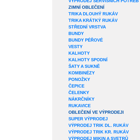
VÝPRODEJ SERVISNÍCH POTŘEB
ZIMNÍ OBLEČENÍ
TRIKA DLOUHÝ RUKÁV
TRIKA KRÁTKÝ RUKÁV
STŘEDNÍ VRSTVA
BUNDY
BUNDY PÉŘOVÉ
VESTY
KALHOTY
KALHOTY SPODNÍ
ŠATY A SUKNĚ
KOMBINÉZY
PONOŽKY
ČEPICE
ČELENKY
NÁKRČNÍKY
RUKAVICE
OBLEČENÍ VE VÝPRODEJI
SUPER VÝPRODEJ
VÝPRODEJ TRIK DL. RUKÁV
VÝPRODEJ TRIK KR. RUKÁV
VÝPRODEJ MIKIN A SVETRŮ