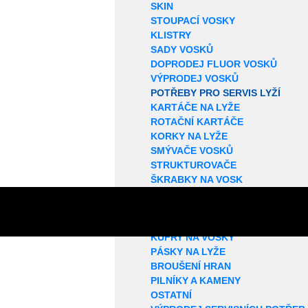
SKIN
STOUPACÍ VOSKY
KLISTRY
SADY VOSKŮ
DOPRODEJ FLUOR VOSKŮ
VÝPRODEJ VOSKŮ
POTŘEBY PRO SERVIS LYŽÍ
KARTÁČE NA LYŽE
ROTAČNÍ KARTÁČE
KORKY NA LYŽE
SMÝVAČE VOSKŮ
STRUKTUROVAČE
ŠKRABKY NA VOSK
VOSKOVACÍ PROFILY
ŽEHLIČKY NA LYŽE
OPRAVA SKLUZNICE
KUFRY NA VOSKY
PÁSKY NA LYŽE
BROUŠENÍ HRAN
PILNÍKY A KAMENY
OSTATNÍ