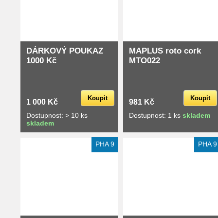
DÁRKOVÝ POUKAZ
MAPLUS roto cork
1000 Kč
MTO022
Koupit
Koupit
1 000 Kč
981 Kč
Dostupnost: > 10 ks
Dostupnost: 1 ks
skladem
skladem
Extra slevy pro registrované
PHA 9
PHA 9