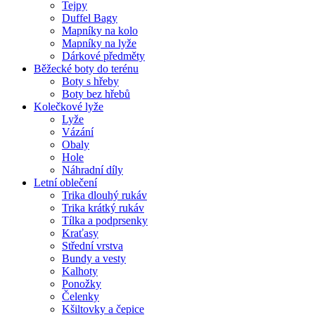
Tejpy
Duffel Bagy
Mapníky na kolo
Mapníky na lyže
Dárkové předměty
Běžecké boty do terénu
Boty s hřeby
Boty bez hřebů
Kolečkové lyže
Lyže
Vázání
Obaly
Hole
Náhradní díly
Letní oblečení
Trika dlouhý rukáv
Trika krátký rukáv
Tílka a podprsenky
Kraťasy
Střední vrstva
Bundy a vesty
Kalhoty
Ponožky
Čelenky
Kšiltovky a čepice