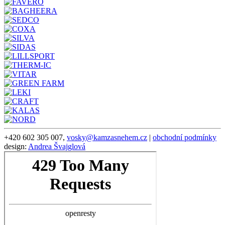
+420 602 305 007,
vosky@kamzasnehem.cz
|
obchodní podmínky
design:
Andrea Švajglová