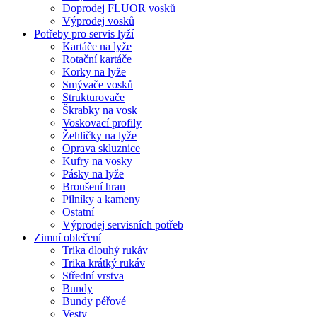
Doprodej FLUOR vosků
Výprodej vosků
Potřeby pro servis lyží
Kartáče na lyže
Rotační kartáče
Korky na lyže
Smývače vosků
Strukturovače
Škrabky na vosk
Voskovací profily
Žehličky na lyže
Oprava skluznice
Kufry na vosky
Pásky na lyže
Broušení hran
Pilníky a kameny
Ostatní
Výprodej servisních potřeb
Zimní oblečení
Trika dlouhý rukáv
Trika krátký rukáv
Střední vrstva
Bundy
Bundy péřové
Vesty