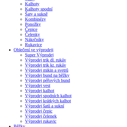
Kalhoty
Kalhoty spodní
Šaty a sukně
Kombinézy
Ponožky
Čepice
Čelenky
Nákrčníky
Rukavice
Oblečení ve výprodeji
Super Výprodej
Výprodej trik dl. rukáv
Výprodej trik kr. rukáv
Výprodej mikin a svetrů
Výprodej bund na běžky
Výprodej péřových bund
Výprodej vest
Výprodej kalhot
Výprodej spodních kalhot
Výprodej krátkých kalhot
Výprodej šatů a sukní
Výprodej čepic
Výprodej čelenek
Výprodej rukavic
Běžky