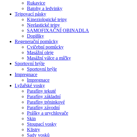
Rukavice
Batohy a ledvinky
Tejpovací pásky
Kineziologické tejpy
Neelastické tejpy
SAMOFIXAČNÍ OBINADLA
Doplňky
Regenerační pomůcky
Cvičební pomůcky
Masážní oleje
Masážní válce a míčky
Sportovní brýle
Sportovní brýle
Impregnace
Impregnace
Lyžařské vosky
Parafíny tekuté
Parafíny základní
Parafíny tréninkové
Parafíny závodní
Prášky a urychlovače
Skin
Stoupací vosky
Klistry
Sady vosků