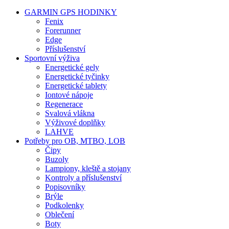
GARMIN GPS HODINKY
Fenix
Forerunner
Edge
Příslušenství
Sportovní výživa
Energetické gely
Energetické tyčinky
Energetické tablety
Iontové nápoje
Regenerace
Svalová vlákna
Výživové doplňky
LAHVE
Potřeby pro OB, MTBO, LOB
Čipy
Buzoly
Lampiony, kleště a stojany
Kontroly a příslušenství
Popisovníky
Brýle
Podkolenky
Oblečení
Boty