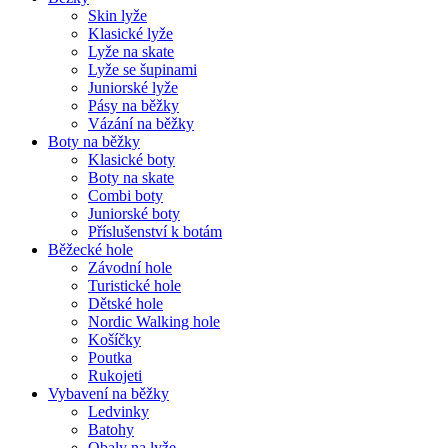
Skin lyže
Klasické lyže
Lyže na skate
Lyže se šupinami
Juniorské lyže
Pásy na běžky
Vázání na běžky
Boty na běžky
Klasické boty
Boty na skate
Combi boty
Juniorské boty
Příslušenství k botám
Běžecké hole
Závodní hole
Turistické hole
Dětské hole
Nordic Walking hole
Košíčky
Poutka
Rukojeti
Vybavení na běžky
Ledvinky
Batohy
Obaly na lyže