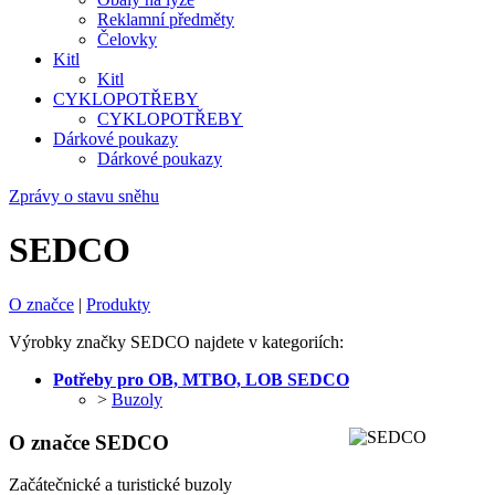
Reklamní předměty
Čelovky
Kitl
Kitl
CYKLOPOTŘEBY
CYKLOPOTŘEBY
Dárkové poukazy
Dárkové poukazy
Zprávy o stavu sněhu
SEDCO
O značce
|
Produkty
Výrobky značky SEDCO najdete v kategoriích:
Potřeby pro OB, MTBO, LOB SEDCO
>
Buzoly
O značce SEDCO
Začátečnické a turistické buzoly