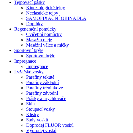
Tejpovací pásky
Kineziologické tejpy
Neelastické tejpy
SAMOFIXAČNÍ OBINADLA
Doplňky
Regenerační pomůcky
Cvičební pomůcky
Masážní oleje
Masážní válce a míčky
Sportovní brýle
Sportovní brýle
Impregnace
Impregnace
Lyžařské vosky
Parafíny tekuté
Parafíny základní
Parafíny tréninkové
Parafíny závodní
Prášky a urychlovače
Skin
Stoupací vosky
Klistry
Sady vosků
Doprodej FLUOR vosků
Výprodej vosků