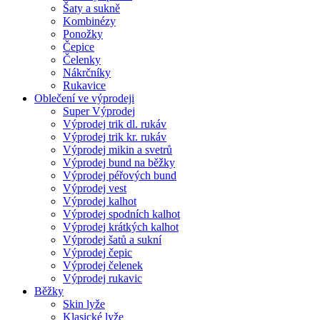
Šaty a sukně
Kombinézy
Ponožky
Čepice
Čelenky
Nákrčníky
Rukavice
Oblečení ve výprodeji
Super Výprodej
Výprodej trik dl. rukáv
Výprodej trik kr. rukáv
Výprodej mikin a svetrů
Výprodej bund na běžky
Výprodej péřových bund
Výprodej vest
Výprodej kalhot
Výprodej spodních kalhot
Výprodej krátkých kalhot
Výprodej šatů a sukní
Výprodej čepic
Výprodej čelenek
Výprodej rukavic
Běžky
Skin lyže
Klasické lyže