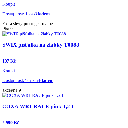
Koupit
Dostupnost: 1 ks
skladem
Extra slevy pro registrované
Pha 9
SWIX píšťalka na žlábky T0088
107 Kč
Koupit
Dostupnost: > 5 ks
skladem
akce
Pha 9
COXA WR1 RACE pink 1,2 l
2 999 Kč