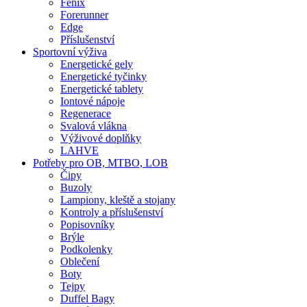
Fenix
Forerunner
Edge
Příslušenství
Sportovní výživa
Energetické gely
Energetické tyčinky
Energetické tablety
Iontové nápoje
Regenerace
Svalová vlákna
Výživové doplňky
LAHVE
Potřeby pro OB, MTBO, LOB
Čipy
Buzoly
Lampiony, kleště a stojany
Kontroly a příslušenství
Popisovníky
Brýle
Podkolenky
Oblečení
Boty
Tejpy
Duffel Bagy