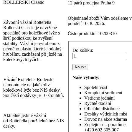
ROLLERSKI Classic
12 párů prodejna Praha 9
Objednané zboží Vám odešleme v
Závodní vázání Rottefella
pondělí 10. 8. 2026.
Rollerski Classic je navržené
speciálně pro kolečkové lyže s
Číslo produktu:
10200310
širší podložkou ke zvýšení
stability. Vázání je vyrobeno z
pevného plastu, který je odolný
Do košíku:
hrubšímu zacházení při jízdě na
kolečkových lyžích.
Naše výhody:
Vázání Rottefella Rollerski
namontujete na jakékoliv
Spolehlivost
kolečkové lyže bez NIS desky.
Kompletní sortiment
Součástí dodávky je 10 šroubků.
Vstřícné jednání
Rychlé dodání
Oficiální distribuce
Desítky výdejních míst
Aktuálně jediné vázání
Dovoz na akce zdarma
od Rottefella použitelné bez NIS
Zeptejte se - poradíme
desky.
+420 602 305 007