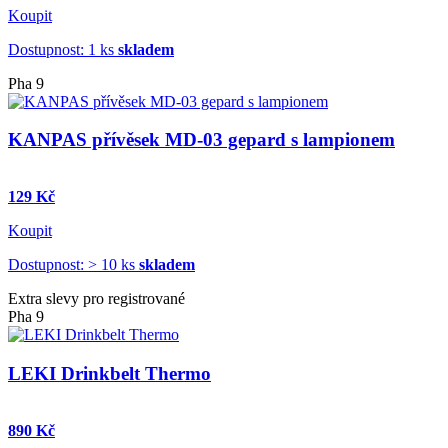
Koupit
Dostupnost: 1 ks
skladem
Pha 9
KANPAS přívěsek MD-03 gepard s lampionem
129 Kč
Koupit
Dostupnost: > 10 ks
skladem
Extra slevy pro registrované
Pha 9
LEKI Drinkbelt Thermo
890 Kč