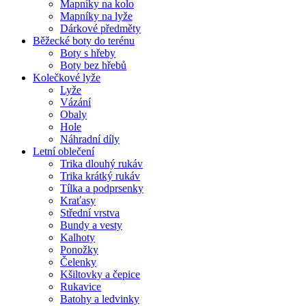
Mapníky na kolo
Mapníky na lyže
Dárkové předměty
Běžecké boty do terénu
Boty s hřeby
Boty bez hřebů
Kolečkové lyže
Lyže
Vázání
Obaly
Hole
Náhradní díly
Letní oblečení
Trika dlouhý rukáv
Trika krátký rukáv
Tílka a podprsenky
Kraťasy
Střední vrstva
Bundy a vesty
Kalhoty
Ponožky
Čelenky
Kšiltovky a čepice
Rukavice
Batohy a ledvinky