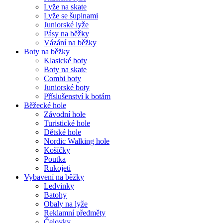
Lyže na skate
Lyže se šupinami
Juniorské lyže
Pásy na běžky
Vázání na běžky
Boty na běžky
Klasické boty
Boty na skate
Combi boty
Juniorské boty
Příslušenství k botám
Běžecké hole
Závodní hole
Turistické hole
Dětské hole
Nordic Walking hole
Košíčky
Poutka
Rukojeti
Vybavení na běžky
Ledvinky
Batohy
Obaly na lyže
Reklamní předměty
Čelovky