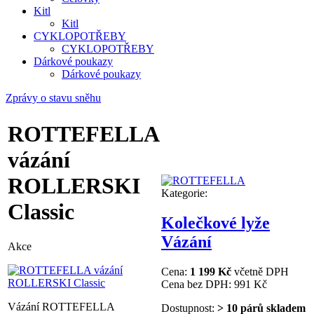
Kitl
Kitl
CYKLOPOTŘEBY
CYKLOPOTŘEBY
Dárkové poukazy
Dárkové poukazy
Zprávy o stavu sněhu
ROTTEFELLA
vázání
ROLLERSKI
Kategorie:
Classic
Kolečkové lyže
Vázání
Akce
Cena:
1 199 Kč
včetně DPH
Cena bez DPH:
991 Kč
Vázání ROTTEFELLA
Dostupnost:
> 10 párů skladem