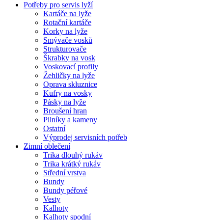
Potřeby pro servis lyží
Kartáče na lyže
Rotační kartáče
Korky na lyže
Smývače vosků
Strukturovače
Škrabky na vosk
Voskovací profily
Žehličky na lyže
Oprava skluznice
Kufry na vosky
Pásky na lyže
Broušení hran
Pilníky a kameny
Ostatní
Výprodej servisních potřeb
Zimní oblečení
Trika dlouhý rukáv
Trika krátký rukáv
Střední vrstva
Bundy
Bundy péřové
Vesty
Kalhoty
Kalhoty spodní