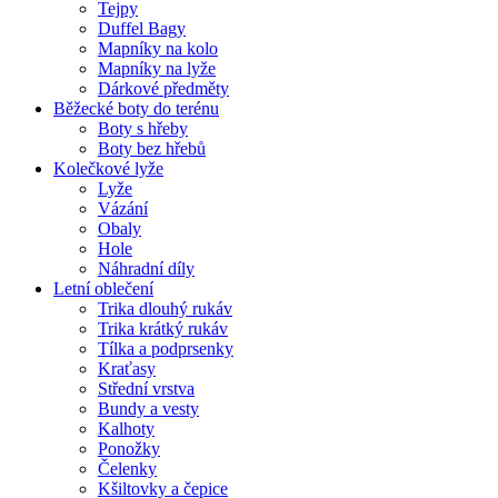
Tejpy
Duffel Bagy
Mapníky na kolo
Mapníky na lyže
Dárkové předměty
Běžecké boty do terénu
Boty s hřeby
Boty bez hřebů
Kolečkové lyže
Lyže
Vázání
Obaly
Hole
Náhradní díly
Letní oblečení
Trika dlouhý rukáv
Trika krátký rukáv
Tílka a podprsenky
Kraťasy
Střední vrstva
Bundy a vesty
Kalhoty
Ponožky
Čelenky
Kšiltovky a čepice