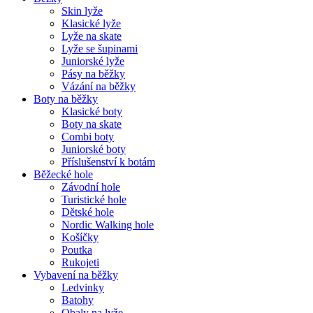
Skin lyže
Klasické lyže
Lyže na skate
Lyže se šupinami
Juniorské lyže
Pásy na běžky
Vázání na běžky
Boty na běžky
Klasické boty
Boty na skate
Combi boty
Juniorské boty
Příslušenství k botám
Běžecké hole
Závodní hole
Turistické hole
Dětské hole
Nordic Walking hole
Košíčky
Poutka
Rukojeti
Vybavení na běžky
Ledvinky
Batohy
Obaly na lyže