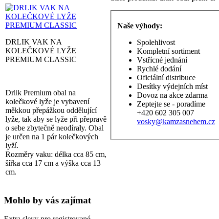
Naše výhody:
DRLIK VAK NA
Spolehlivost
KOLEČKOVÉ LYŽE
Kompletní sortiment
PREMIUM CLASSIC
Vstřícné jednání
Rychlé dodání
Oficiální distribuce
Desítky výdejních míst
Drlik Premium obal na
Dovoz na akce zdarma
kolečkové lyže je vybavení
Zeptejte se - poradíme
měkkou přepážkou oddělující
+420 602 305 007
lyže, tak aby se lyže při přepravě
vosky@kamzasnehem.cz
o sebe zbytečně neodíraly. Obal
je určen na 1 pár kolečkových
lyží.
Rozměry vaku: délka cca 85 cm,
šířka cca 17 cm a výška cca 13
cm.
Mohlo by vás zajímat
Extra slevy pro registrované