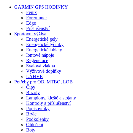
GARMIN GPS HODINKY
Fenix
Forerunner
Edge
Příslušenství
Sportovní výživa
Energetické gely
Energetické tyčinky
Energetické tablety
Iontové nápoje
Regenerace
Svalová vlákna
Výživové doplňky
LAHVE
Potřeby pro OB, MTBO, LOB
Čipy
Buzoly
Lampiony, kleště a stojany
Kontroly a příslušenství
Popisovníky
Brýle
Podkolenky
Oblečení
Boty