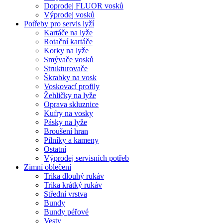
Doprodej FLUOR vosků
Výprodej vosků
Potřeby pro servis lyží
Kartáče na lyže
Rotační kartáče
Korky na lyže
Smývače vosků
Strukturovače
Škrabky na vosk
Voskovací profily
Žehličky na lyže
Oprava skluznice
Kufry na vosky
Pásky na lyže
Broušení hran
Pilníky a kameny
Ostatní
Výprodej servisních potřeb
Zimní oblečení
Trika dlouhý rukáv
Trika krátký rukáv
Střední vrstva
Bundy
Bundy péřové
Vesty