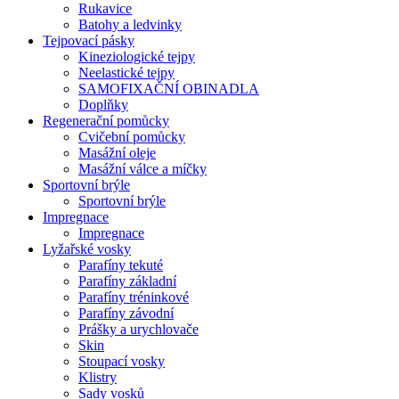
Rukavice
Batohy a ledvinky
Tejpovací pásky
Kineziologické tejpy
Neelastické tejpy
SAMOFIXAČNÍ OBINADLA
Doplňky
Regenerační pomůcky
Cvičební pomůcky
Masážní oleje
Masážní válce a míčky
Sportovní brýle
Sportovní brýle
Impregnace
Impregnace
Lyžařské vosky
Parafíny tekuté
Parafíny základní
Parafíny tréninkové
Parafíny závodní
Prášky a urychlovače
Skin
Stoupací vosky
Klistry
Sady vosků