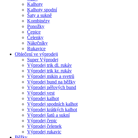
Kalhoty
Kalhoty spodní
Šaty a sukně
Kombinézy
Ponožky
Čepice
Čelenky
Nákrčníky
Rukavice
Oblečení ve výprodeji
Super Výprodej
Výprodej trik dl. rukáv
Výprodej trik kr. rukáv
Výprodej mikin a svetrů
Výprodej bund na běžky
Výprodej péřových bund
Výprodej vest
Výprodej kalhot
Výprodej spodních kalhot
Výprodej krátkých kalhot
Výprodej šatů a sukní
Výprodej čepic
Výprodej čelenek
Výprodej rukavic
Běžky