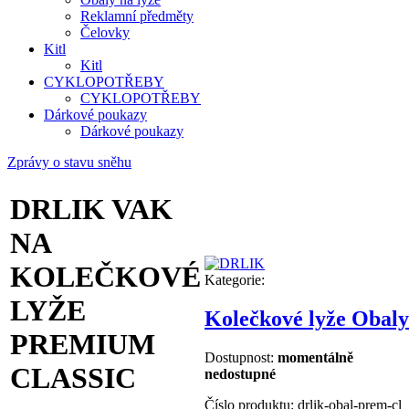
Reklamní předměty
Čelovky
Kitl
Kitl
CYKLOPOTŘEBY
CYKLOPOTŘEBY
Dárkové poukazy
Dárkové poukazy
Zprávy o stavu sněhu
DRLIK VAK
NA
KOLEČKOVÉ
Kategorie:
LYŽE
Kolečkové lyže Obaly
PREMIUM
Dostupnost:
momentálně
CLASSIC
nedostupné
Číslo produktu:
drlik-obal-prem-cl