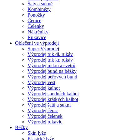
Šaty a sukně
Kombinézy
Ponožky
Čepice
Čelenky
Nákrčníky
Rukavice
Oblečení ve výprodeji
Super Výprodej
Výprodej trik dl. rukáv
Výprodej trik kr. rukáv
Výprodej mikin a svetrů
Výprodej bund na běžky
Výprodej péřových bund
Výprodej vest
Výprodej kalhot
Výprodej spodních kalhot
Výprodej krátkých kalhot
Výprodej šatů a sukní
Výprodej čepic
Výprodej čelenek
Výprodej rukavic
Běžky
Skin lyže
Klasické lyže