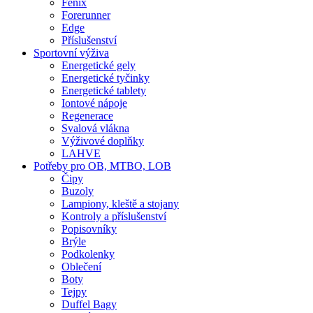
Fenix
Forerunner
Edge
Příslušenství
Sportovní výživa
Energetické gely
Energetické tyčinky
Energetické tablety
Iontové nápoje
Regenerace
Svalová vlákna
Výživové doplňky
LAHVE
Potřeby pro OB, MTBO, LOB
Čipy
Buzoly
Lampiony, kleště a stojany
Kontroly a příslušenství
Popisovníky
Brýle
Podkolenky
Oblečení
Boty
Tejpy
Duffel Bagy