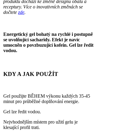
produktu dochází ke změně designu obalu a
receptury. Více o inovativních změnách se
dočtete
zde
.
Energetický gel bohatý na rychlé i postupně
se uvolňující sacharidy.
Efekt je navíc
umocněn o povzbuzující kofein. Gel lze ředit
vodou.
KDY A JAK POUŽÍT
Gel použijte BĚHEM výkonu každých 35-45
minut pro průběžné doplňování energie.
Gel lze ředit vodou.
Nejvhodnějším místem pro užití gelu je
klesající profil trati.