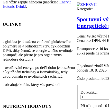
Gel vždy zapijte nápojem (například
Enervit
Isotonic Drink)
.
Kategorie:
Sportovní vý
ÚČINKY
Energetické 
Cena:
49 Kč
včetně
Cena bez DPH:
44 
- glukóza je obsažena ve formě glukózového
polymeru se 4 jednotkami (tzv. cyklodextrin
Dostupnost:
> 10 ks
DP4), díky čemuž se energie z něho uvolňuje
26 ks prodejna Praha
postupně, ale přesto je pro organizmus
jednoduše dostupná
Objednané zboží Vá
- uvolňování energie po delší dobu je dosaženo
pondělí 10. 8. 2026.
díky přidání trehalózy a isomaltulózy, tedy
dvou pomalu se uvolňujících sacharidů
Číslo produktu:
965
- obsahuje kofein, který vás povzbudí
Do košíku:
NUTRIČNÍ HODNOTY
Při nákupu od
10
k