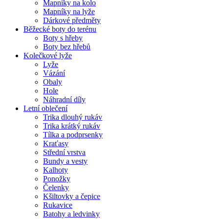
Mapníky na kolo
Mapníky na lyže
Dárkové předměty
Běžecké boty do terénu
Boty s hřeby
Boty bez hřebů
Kolečkové lyže
Lyže
Vázání
Obaly
Hole
Náhradní díly
Letní oblečení
Trika dlouhý rukáv
Trika krátký rukáv
Tílka a podprsenky
Kraťasy
Střední vrstva
Bundy a vesty
Kalhoty
Ponožky
Čelenky
Kšiltovky a čepice
Rukavice
Batohy a ledvinky