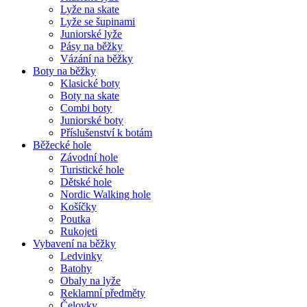
Lyže na skate
Lyže se šupinami
Juniorské lyže
Pásy na běžky
Vázání na běžky
Boty na běžky
Klasické boty
Boty na skate
Combi boty
Juniorské boty
Příslušenství k botám
Běžecké hole
Závodní hole
Turistické hole
Dětské hole
Nordic Walking hole
Košíčky
Poutka
Rukojeti
Vybavení na běžky
Ledvinky
Batohy
Obaly na lyže
Reklamní předměty
Čelovky