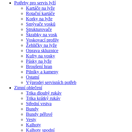
Potřeby pro servis lyží
Kartáče na lyže
Rotační kartáče
Korky na lyže
Smývače vosků
Strukturovače
Škrabky na vosk
Voskovací profily
Žehličky na lyže
Oprava skluznice
Kufry na vosky
Pásky na lyže
Broušení hran
Pilníky a kameny
Ostatní
Výprodej servisních potřeb
Zimní oblečení
Trika dlouhý rukáv
Trika krátký rukáv
Střední vrstva
Bundy
Bundy péřové
Vesty
Kalhoty
Kalhoty spodní