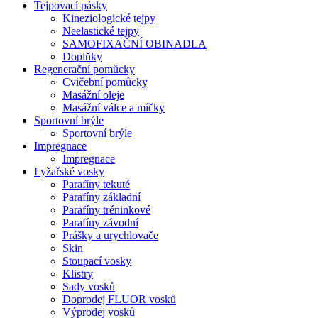
Tejpovací pásky
Kineziologické tejpy
Neelastické tejpy
SAMOFIXAČNÍ OBINADLA
Doplňky
Regenerační pomůcky
Cvičební pomůcky
Masážní oleje
Masážní válce a míčky
Sportovní brýle
Sportovní brýle
Impregnace
Impregnace
Lyžařské vosky
Parafíny tekuté
Parafíny základní
Parafíny tréninkové
Parafíny závodní
Prášky a urychlovače
Skin
Stoupací vosky
Klistry
Sady vosků
Doprodej FLUOR vosků
Výprodej vosků