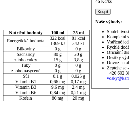
46 Kč
/ks
Naše výhody:
Spolehlivos
Nutriční hodnoty
100 ml
25 ml
Kompletní s
322 kcal
81 kcal
Energetická hodnota
Vstřícné je
1369 kJ
342 kJ
Rychlé dodá
Bílkoviny
0 g
0 g
Oficiální di
Sacharidy
80 g
20 g
Desítky výd
z toho cukry
15 g
3,8 g
Dovoz na a
Tuky
0 g
0 g
Zeptejte se 
z toho nasycené
0 g
0 g
+420 602 3
Sůl
0,1 g
0,025 g
vosky@kam
Vitamin B1
0,66 mg
0,17 mg
Vitamin B3
9,6 mg
2,4 mg
Vitamin B6
0,84 mg
0,21 mg
Kofein
80 mg
20 mg