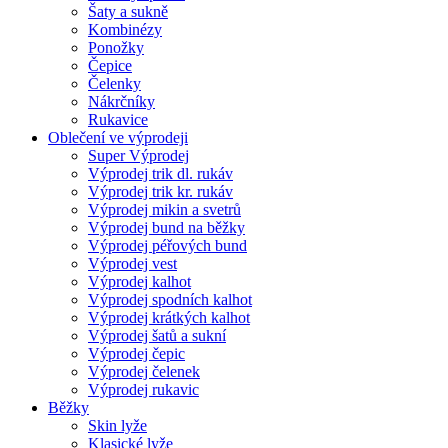
Šaty a sukně
Kombinézy
Ponožky
Čepice
Čelenky
Nákrčníky
Rukavice
Oblečení ve výprodeji
Super Výprodej
Výprodej trik dl. rukáv
Výprodej trik kr. rukáv
Výprodej mikin a svetrů
Výprodej bund na běžky
Výprodej péřových bund
Výprodej vest
Výprodej kalhot
Výprodej spodních kalhot
Výprodej krátkých kalhot
Výprodej šatů a sukní
Výprodej čepic
Výprodej čelenek
Výprodej rukavic
Běžky
Skin lyže
Klasické lyže