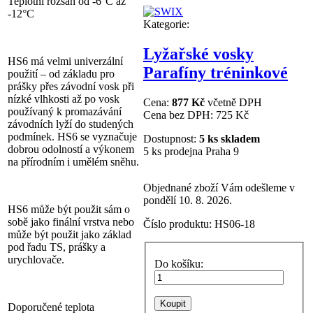
Teplotní rozsah od -6°C až
-12°C
Kategorie:
Lyžařské vosky
HS6 má velmi univerzální
Parafíny tréninkové
použití – od základu pro
prášky přes závodní vosk při
nízké vlhkosti až po vosk
Cena:
877 Kč
včetně DPH
používaný k promazávání
Cena bez DPH:
725 Kč
závodních lyží do studených
podmínek. HS6 se vyznačuje
Dostupnost:
5 ks skladem
dobrou odolností a výkonem
5 ks prodejna Praha 9
na přírodním i umělém sněhu.
Objednané zboží Vám odešleme v
pondělí 10. 8. 2026.
HS6 může být použit sám o
sobě jako finální vrstva nebo
Číslo produktu:
HS06-18
může být použit jako základ
pod řadu TS, prášky a
urychlovače.
Do košíku:
Doporučené teplota