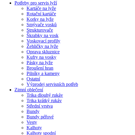
Potřeby pro servis lyží
Kartáče na lyže
Rotační kartáče
Korky na lyže
Smývače vosků
Strukturovače
Škrabky na vosk
Voskovací profily
Žehličky na lyže
Oprava skluznice
Kufry na vosky
Pásky na lyže
Broušení hran
Pilníky a kameny
Ostatní
Výprodej servisních potřeb
Zimní oblečení
Trika dlouhý rukáv
Trika krátký rukáv
Střední vrstva
Bundy
Bundy péřové
Vesty
Kalhoty
Kalhoty spodní