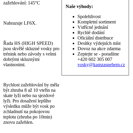
zažehlování: 145°C
Naše výhody:
Spolehlivost
Kompletní sortiment
Nahrazuje LF6X.
Vstřícné jednání
Rychlé dodání
Oficiální distribuce
Řada HS (HIGH SPEED)
Desítky výdejních míst
jsou skvělé skluzné vosky pro
Dovoz na akce zdarma
trénink nebo závody s velmi
Zeptejte se - poradíme
dobrými skluznými
+420 602 305 007
vlastnostmi.
vosky@kamzasnehem.cz
Rychlost zažehlování by měla
být zhruba 8 až 10 vteřin na
skate lyži nebo na sjezdové
lyži. Pro dosažení lepšího
výsledku může být vosk po
zchladnutí na pokojovou
teplotu (zhruba po 10min)
znovu zažehlen.