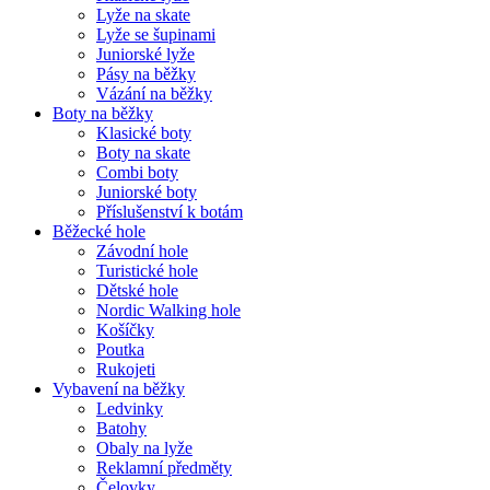
Lyže na skate
Lyže se šupinami
Juniorské lyže
Pásy na běžky
Vázání na běžky
Boty na běžky
Klasické boty
Boty na skate
Combi boty
Juniorské boty
Příslušenství k botám
Běžecké hole
Závodní hole
Turistické hole
Dětské hole
Nordic Walking hole
Košíčky
Poutka
Rukojeti
Vybavení na běžky
Ledvinky
Batohy
Obaly na lyže
Reklamní předměty
Čelovky