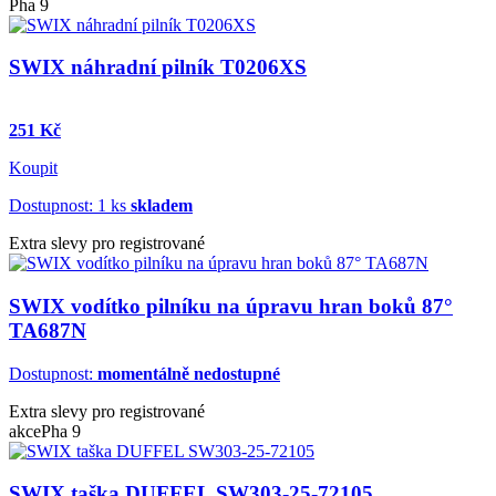
Pha 9
SWIX náhradní pilník T0206XS
251 Kč
Koupit
Dostupnost: 1 ks
skladem
Extra slevy pro registrované
SWIX vodítko pilníku na úpravu hran boků 87°
TA687N
Dostupnost:
momentálně nedostupné
Extra slevy pro registrované
akce
Pha 9
SWIX taška DUFFEL SW303-25-72105