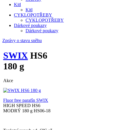
Kitl
Kitl
CYKLOPOTŘEBY
CYKLOPOTŘEBY
Dárkové poukazy
Dárkové poukazy
Zprávy o stavu sněhu
SWIX
HS6
180 g
Akce
Fluor free parafín SWIX
HIGH SPEED HS6
MODRÝ 180 g HS06-18