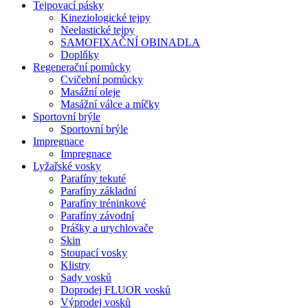
Tejpovací pásky
Kineziologické tejpy
Neelastické tejpy
SAMOFIXAČNÍ OBINADLA
Doplňky
Regenerační pomůcky
Cvičební pomůcky
Masážní oleje
Masážní válce a míčky
Sportovní brýle
Sportovní brýle
Impregnace
Impregnace
Lyžařské vosky
Parafíny tekuté
Parafíny základní
Parafíny tréninkové
Parafíny závodní
Prášky a urychlovače
Skin
Stoupací vosky
Klistry
Sady vosků
Doprodej FLUOR vosků
Výprodej vosků