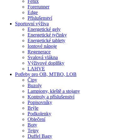
Fenix
Forerunner
Edge
Příslušenství
Sportovní výživa
Energetické gely
Energetické tyčinky
Energetické tablety
Iontové nápoje
Regenerace
Svalová vlákna
Výživové doplňky
LAHVE
Potřeby pro OB, MTBO, LOB
Čipy
Buzoly
Lampiony, kleště a stojany
Kontroly a příslušenství
Popisovníky
Brýle
Podkolenky
Oblečení
Boty
Tejpy
Duffel Bagy