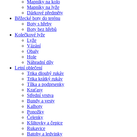
Mapníky na kolo
Mapníky na lyže
Dárkové předměty
Běžecké boty do terénu
Boty s hřeby
Boty bez hřebů
Kolečkové lyže
Lyže
Vázání
Obaly
Hole
Náhradní díly
Letní oblečení
Trika dlouhý rukáv
Trika krátký rukáv
Tílka a podprsenky
Kraťasy
Střední vrstva
Bundy a vesty
Kalhoty
Ponožky
Čelenky
Kšiltovky a čepice
Rukavice
Batohy a ledvinky