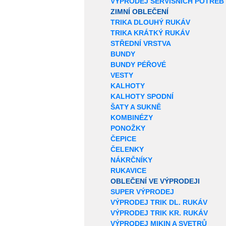
VÝPRODEJ SERVISNÍCH POTŘEB
ZIMNÍ OBLEČENÍ
TRIKA DLOUHÝ RUKÁV
TRIKA KRÁTKÝ RUKÁV
STŘEDNÍ VRSTVA
BUNDY
BUNDY PÉŘOVÉ
VESTY
KALHOTY
KALHOTY SPODNÍ
ŠATY A SUKNĚ
KOMBINÉZY
PONOŽKY
ČEPICE
ČELENKY
NÁKRČNÍKY
RUKAVICE
OBLEČENÍ VE VÝPRODEJI
SUPER VÝPRODEJ
VÝPRODEJ TRIK DL. RUKÁV
VÝPRODEJ TRIK KR. RUKÁV
VÝPRODEJ MIKIN A SVETRŮ