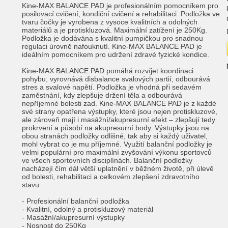
Kine-MAX BALANCE PAD je profesionálním pomocníkem pro
posilovací cvičení, kondiční cvičení a rehabilitaci. Podložka ve
tvaru čočky je vyrobena z vysoce kvalitních a odolných
materiálů a je protiskluzová. Maximální zatížení je 250Kg.
Podložka je dodávána s kvalitní pumpičkou pro snadnou
regulaci úrovně nafouknutí. Kine-MAX BALANCE PAD je
ideálním pomocníkem pro udržení zdravé fyzické kondice.
Kine-MAX BALANCE PAD pomáhá rozvíjet koordinaci
pohybu, vyrovnává disbalance svalových partií, odbourává
stres a svalové napětí. Podložka je vhodná při sedavém
zaměstnání, kdy zlepšuje držení těla a odbourává
nepříjemné bolesti zad. Kine-MAX BALANCE PAD je z každé
své strany opatřena výstupky, které jsou nejen protiskluzové,
ale zároveň mají i masážní/akupresurní efekt – zlepšují tedy
prokrvení a působí na akupresurní body. Výstupky jsou na
obou stranách podložky odlišné, tak aby si každý uživatel,
mohl vybrat co je mu příjemné. Využití balanční podložky je
velmi populární pro maximální zvyšování výkonu sportovců
ve všech sportovních disciplínách. Balanční podložky
nacházejí čím dál větší uplatnění v běžném životě, při úlevě
od bolesti, rehabilitaci a celkovém zlepšení zdravotního
stavu.
- Profesionální balanční podložka
- Kvalitní, odolný a protiskluzový materiál
- Masážní/akupresurní výstupky
- Nosnost do 250Kg