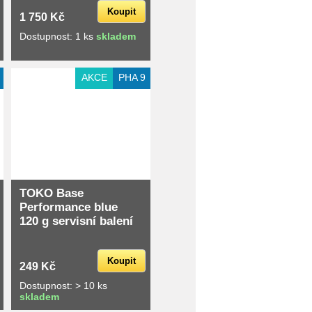
Koupit
1 750 Kč
Dostupnost: 1 ks
skladem
AKCE
PHA 9
TOKO Base
Performance blue
120 g servisní balení
Koupit
249 Kč
Dostupnost: > 10 ks
skladem