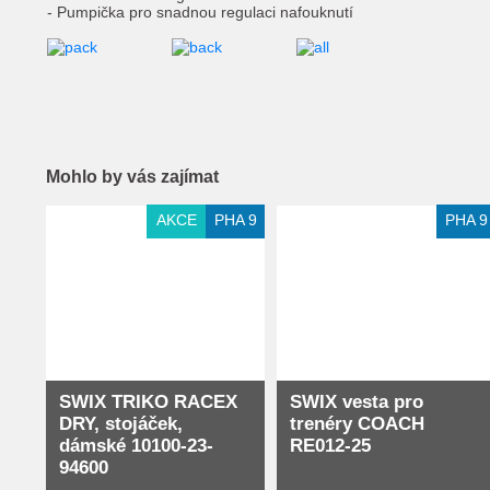
- Pumpička pro snadnou regulaci nafouknutí
Mohlo by vás zajímat
Extra slevy pro registrované
AKCE
PHA 9
PHA 9
SWIX TRIKO RACEX
SWIX vesta pro
DRY, stojáček,
trenéry COACH
dámské 10100-23-
RE012-25
94600