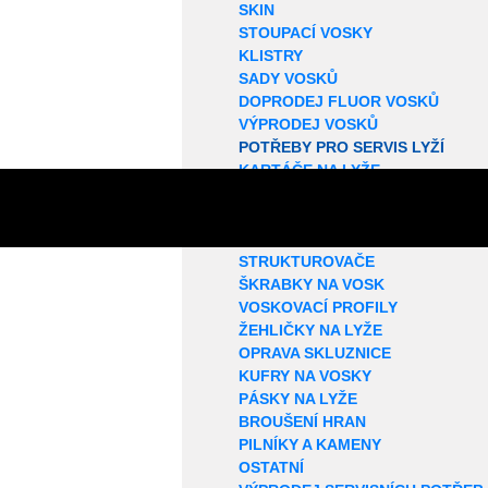
SKIN
STOUPACÍ VOSKY
KLISTRY
SADY VOSKŮ
DOPRODEJ FLUOR VOSKŮ
VÝPRODEJ VOSKŮ
POTŘEBY PRO SERVIS LYŽÍ
KARTÁČE NA LYŽE
ROTAČNÍ KARTÁČE
KORKY NA LYŽE
SMÝVAČE VOSKŮ
STRUKTUROVAČE
ŠKRABKY NA VOSK
VOSKOVACÍ PROFILY
ŽEHLIČKY NA LYŽE
OPRAVA SKLUZNICE
KUFRY NA VOSKY
PÁSKY NA LYŽE
BROUŠENÍ HRAN
PILNÍKY A KAMENY
OSTATNÍ