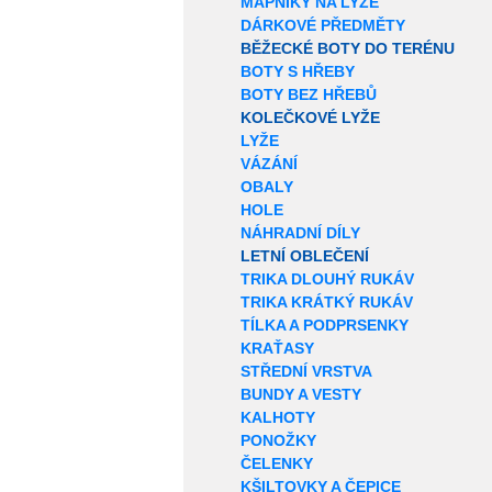
MAPNÍKY NA LYŽE
DÁRKOVÉ PŘEDMĚTY
BĚŽECKÉ BOTY DO TERÉNU
BOTY S HŘEBY
BOTY BEZ HŘEBŮ
KOLEČKOVÉ LYŽE
LYŽE
VÁZÁNÍ
OBALY
HOLE
NÁHRADNÍ DÍLY
LETNÍ OBLEČENÍ
TRIKA DLOUHÝ RUKÁV
TRIKA KRÁTKÝ RUKÁV
TÍLKA A PODPRSENKY
KRAŤASY
STŘEDNÍ VRSTVA
BUNDY A VESTY
KALHOTY
PONOŽKY
ČELENKY
KŠILTOVKY A ČEPICE