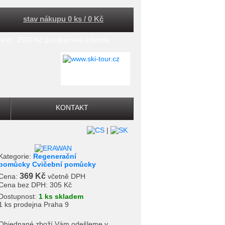
stav nákupu 0 ks / 0 Kč
 resp. 2500 Kč pro dopravu zdarma
KONTAKT
|
Kategorie:
Regenerační
pomůcky Cvičební pomůcky
369 Kč
Cena:
včetně DPH
Cena bez DPH:
305 Kč
Dostupnost:
1 ks skladem
1 ks prodejna Praha 9
Objednané zboží Vám odešleme v