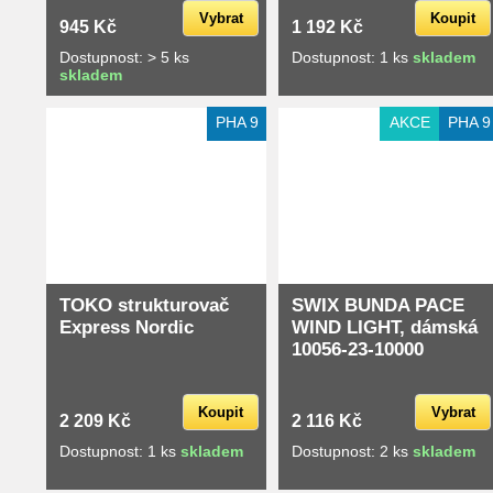
Vybrat
Koupit
945 Kč
1 192 Kč
Dostupnost: > 5 ks
Dostupnost: 1 ks
skladem
skladem
Extra slevy pro registrované
PHA 9
AKCE
PHA 9
TOKO strukturovač
SWIX BUNDA PACE
Express Nordic
WIND LIGHT, dámská
10056-23-10000
Koupit
Vybrat
2 209 Kč
2 116 Kč
Dostupnost: 1 ks
skladem
Dostupnost: 2 ks
skladem