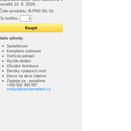
pondělí 10. 8. 2026.
Číslo produktu:
B-PAD-SIL.01
Do košíku:
Naše výhody:
Spolehlivost
Kompletní sortiment
Vstřícné jednání
Rychlé dodání
Oficiální distribuce
Desítky výdejních míst
Dovoz na akce zdarma
Zeptejte se - poradíme
+420 602 305 007
vosky@kamzasnehem.cz