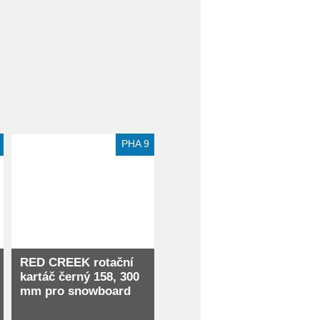
Extra slevy pro registrované
PHA 9
RED CREEK rotační
kartáč černý 158, 300
mm pro snowboard