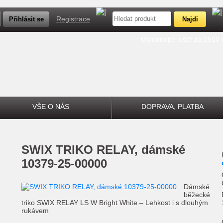
Registrace
Objednejte ještě za 2500
VŠE O NÁS
DOPRAVA, PLATBA
SWIX
TRIKO RELAY, dámské
10379-25-00000
Dámské
běžecké
triko SWIX RELAY LS W Bright White – Lehkost i s dlouhým
rukávem