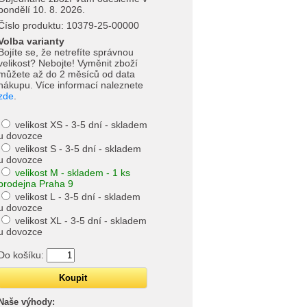
pondělí 10. 8. 2026.
Číslo produktu:
10379-25-00000
Volba varianty
Bojíte se, že netrefíte správnou
velikost? Nebojte! Vyměnit zboží
můžete až do 2 měsíců od data
nákupu. Více informací naleznete
zde
.
velikost XS - 3-5 dní - skladem
u dovozce
velikost S - 3-5 dní - skladem
u dovozce
velikost M - skladem - 1 ks
prodejna Praha 9
velikost L - 3-5 dní - skladem
u dovozce
velikost XL - 3-5 dní - skladem
u dovozce
Do košíku:
Naše výhody: