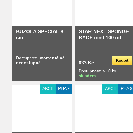
BUZOLA SPECIAL 8
STAR NEXT SPONGE
cm
RACE med 100 ml
Dostupnost:
momentálně
Koupit
nedostupné
833 Kč
Dostupnost: > 10 ks
skladem
AKCE
PHA 9
AKCE
PHA 9