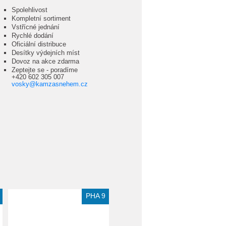
Spolehlivost
Kompletní sortiment
Vstřícné jednání
Rychlé dodání
Oficiální distribuce
Desítky výdejních míst
Dovoz na akce zdarma
Zeptejte se - poradíme
+420 602 305 007
vosky@kamzasnehem.cz
Extra slevy pro registrované
PHA 9