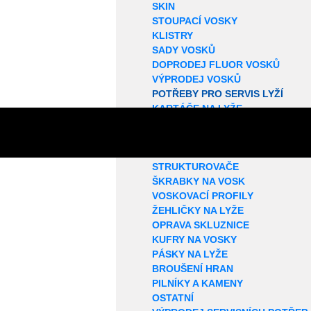
SKIN
STOUPACÍ VOSKY
KLISTRY
SADY VOSKŮ
DOPRODEJ FLUOR VOSKŮ
VÝPRODEJ VOSKŮ
POTŘEBY PRO SERVIS LYŽÍ
KARTÁČE NA LYŽE
ROTAČNÍ KARTÁČE
KORKY NA LYŽE
SMÝVAČE VOSKŮ
STRUKTUROVAČE
ŠKRABKY NA VOSK
VOSKOVACÍ PROFILY
ŽEHLIČKY NA LYŽE
OPRAVA SKLUZNICE
KUFRY NA VOSKY
PÁSKY NA LYŽE
BROUŠENÍ HRAN
PILNÍKY A KAMENY
OSTATNÍ