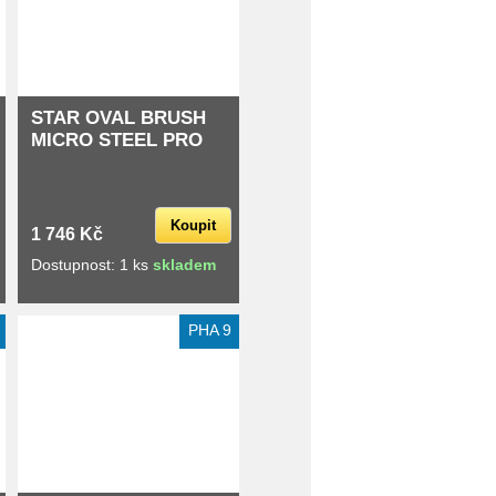
STAR OVAL BRUSH
MICRO STEEL PRO
Koupit
1 746 Kč
Dostupnost: 1 ks
skladem
Extra slevy pro registrované
PHA 9