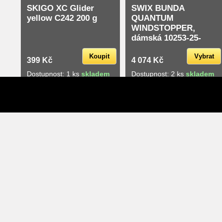
SKIGO XC Glider
SWIX BUNDA
yellow C242 200 g
QUANTUM
WINDSTOPPER,
dámská 10253-25-
00025
Koupit
Vybrat
399 Kč
4 074 Kč
Dostupnost: 1 ks
skladem
Dostupnost: 2 ks
skladem