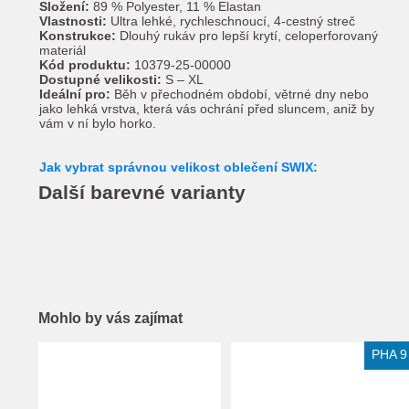
Složení:
89 % Polyester, 11 % Elastan
Vlastnosti:
Ultra lehké, rychleschnoucí, 4-cestný streč
Konstrukce:
Dlouhý rukáv pro lepší krytí, celoperforovaný
materiál
Kód produktu:
10379-25-00000
Dostupné velikosti:
S – XL
Ideální pro:
Běh v přechodném období, větrné dny nebo
jako lehká vrstva, která vás ochrání před sluncem, aniž by
vám v ní bylo horko.
Jak vybrat správnou velikost oblečení SWIX:
Další barevné varianty
Mohlo by vás zajímat
Extra slevy pro registrované
PHA 9