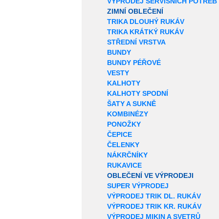
VÝPRODEJ SERVISNÍCH POTŘEB
ZIMNÍ OBLEČENÍ
TRIKA DLOUHÝ RUKÁV
TRIKA KRÁTKÝ RUKÁV
STŘEDNÍ VRSTVA
BUNDY
BUNDY PÉŘOVÉ
VESTY
KALHOTY
KALHOTY SPODNÍ
ŠATY A SUKNĚ
KOMBINÉZY
PONOŽKY
ČEPICE
ČELENKY
NÁKRČNÍKY
RUKAVICE
OBLEČENÍ VE VÝPRODEJI
SUPER VÝPRODEJ
VÝPRODEJ TRIK DL. RUKÁV
VÝPRODEJ TRIK KR. RUKÁV
VÝPRODEJ MIKIN A SVETRŮ