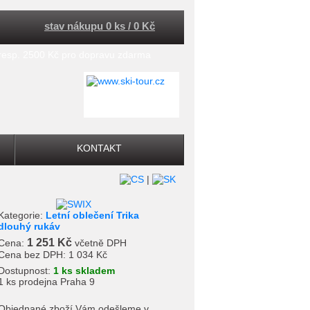
stav nákupu 0 ks / 0 Kč
 resp. 2500 Kč pro dopravu zdarma
KONTAKT
|
Kategorie:
Letní oblečení Trika
dlouhý rukáv
1 251 Kč
Cena:
včetně DPH
Cena bez DPH:
1 034 Kč
Dostupnost:
1 ks skladem
1 ks prodejna Praha 9
Objednané zboží Vám odešleme v