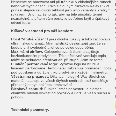
Nenechte se omezovat ani při tréninku v chladnějších ránech
nebo větrných dnech. Triko s dlouhým rukávem Relay LS W
přináší stejnou revoluční lehkost jako jeho varianty s krátkým
rukávem. Bylo navrženo tak, aby na těle působilo téměř
neznatelně, a přitom vám poskytlo potřebné krytí a špičkový
odvod tepla.
Klíčové vlastnosti pro váš komfort:
Pocit "druhé kůže":
I přes dlouhé rukávy si triko zachovává
ultra nízkou gramáž. Minimalistický design zajišťuje, že se
budete cítit svobodně a lehce po celou dobu běhu.
Maximální airflow:
Celoperforovaná tkanina zajišťuje
bezkonkurenční prodyšnost. Triko efektivně ventiluje teplo,
takže se nebudete přehřívat ani při stupňujícím se tempu.
Funkční perforované logo:
Výrazné logo na hrudi je
laserem perforované. Tento detail zabraňuje hromadění potu
pod potiskem a udržuje triko prodyšné v každém milimetru.
Všestranná pružnost:
Díky technologii 4-Way Stretch se
materiál natahuje ve všech čtyřech směrech, což umožňuje
přirozený pohyb paží bez omezování.
Bleskové schnutí:
Funkční směs polyesteru a elastanu
okamžitě odvádí vlhkost od pokožky a udržuje vás v suchu a
pohodlí.
Technické parametry: