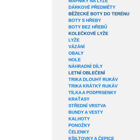
MAPNÍKY NA LYŽE
DÁRKOVÉ PŘEDMĚTY
BĚŽECKÉ BOTY DO TERÉNU
BOTY S HŘEBY
BOTY BEZ HŘEBŮ
KOLEČKOVÉ LYŽE
LYŽE
VÁZÁNÍ
OBALY
HOLE
NÁHRADNÍ DÍLY
LETNÍ OBLEČENÍ
TRIKA DLOUHÝ RUKÁV
TRIKA KRÁTKÝ RUKÁV
TÍLKA A PODPRSENKY
KRAŤASY
STŘEDNÍ VRSTVA
BUNDY A VESTY
KALHOTY
PONOŽKY
ČELENKY
KŠILTOVKY A ČEPICE