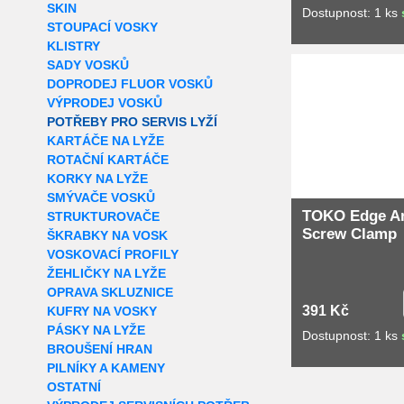
SKIN
Dostupnost: 1 ks
STOUPACÍ VOSKY
KLISTRY
Extra slevy pro r
SADY VOSKŮ
DOPRODEJ FLUOR VOSKŮ
VÝPRODEJ VOSKŮ
POTŘEBY PRO SERVIS LYŽÍ
KARTÁČE NA LYŽE
ROTAČNÍ KARTÁČE
KORKY NA LYŽE
SMÝVAČE VOSKŮ
TOKO Edge A
STRUKTUROVAČE
Screw Clamp
ŠKRABKY NA VOSK
VOSKOVACÍ PROFILY
ŽEHLIČKY NA LYŽE
OPRAVA SKLUZNICE
391 Kč
KUFRY NA VOSKY
PÁSKY NA LYŽE
Dostupnost: 1 ks
BROUŠENÍ HRAN
PILNÍKY A KAMENY
OSTATNÍ