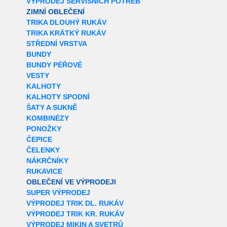
VÝPRODEJ SERVISNÍCH POTŘEB
ZIMNÍ OBLEČENÍ
TRIKA DLOUHÝ RUKÁV
TRIKA KRÁTKÝ RUKÁV
STŘEDNÍ VRSTVA
BUNDY
BUNDY PÉŘOVÉ
VESTY
KALHOTY
KALHOTY SPODNÍ
ŠATY A SUKNĚ
KOMBINÉZY
PONOŽKY
ČEPICE
ČELENKY
NÁKRČNÍKY
RUKAVICE
OBLEČENÍ VE VÝPRODEJI
SUPER VÝPRODEJ
VÝPRODEJ TRIK DL. RUKÁV
VÝPRODEJ TRIK KR. RUKÁV
VÝPRODEJ MIKIN A SVETRŮ