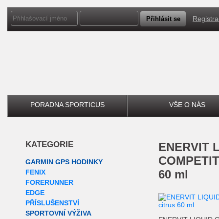
Registr
PORADNA SPORTICUS
VŠE O NÁS
KATEGORIE
ENERVIT LIQUID GEL
COMPETITI
GARMIN GPS HODINKY
60 ml
FENIX
FORERUNNER
EDGE
PŘÍSLUŠENSTVÍ
SPORTOVNÍ VÝŽIVA