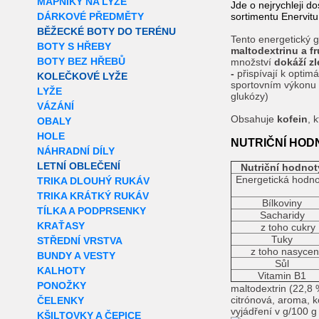
MAPNÍKY NA LYŽE
Jde o nejrychleji d
DÁRKOVÉ PŘEDMĚTY
sortimentu Enervitu
BĚŽECKÉ BOTY DO TERÉNU
Tento energetický 
BOTY S HŘEBY
maltodextrinu a fr
BOTY BEZ HŘEBŮ
množství
dokáží zl
-
přispívají k optim
KOLEČKOVÉ LYŽE
sportovním výkonu (
LYŽE
glukózy)
VÁZÁNÍ
Obsahuje
kofein
, 
OBALY
HOLE
NUTRIČNÍ HOD
NÁHRADNÍ DÍLY
LETNÍ OBLEČENÍ
Nutriční hodnot
Energetická hodno
TRIKA DLOUHÝ RUKÁV
TRIKA KRÁTKÝ RUKÁV
Bílkoviny
TÍLKA A PODPRSENKY
Sacharidy
KRAŤASY
z toho cukry
Tuky
STŘEDNÍ VRSTVA
z toho nasycen
BUNDY A VESTY
Sůl
KALHOTY
Vitamin B1
PONOŽKY
maltodextrin (22,8 %
citrónová, aroma, k
ČELENKY
vyjádření v g/100 g
KŠILTOVKY A ČEPICE