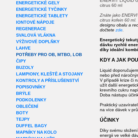
ENERVIT LIQUID 
ENERGETICKÉ GELY
citrus 60 ml
ENERGETICKÉ TYČINKY
Znáte jako ENER
ENERGETICKÉ TABLETY
citrus kofein 60 ml.
IONTOVÉ NÁPOJE
designu obalu a rec
REGENERACE
dočtete
zde
.
SVALOVÁ VLÁKNA
Energetický tekutý
VÝŽIVOVÉ DOPLŇKY
dávku rychlé ener
LAHVE
díky ideální komb
POTŘEBY PRO OB, MTBO, LOB
KDY A JAK POU
ČIPY
BUZOLY
Liquid doporučujeme
LAMPIONY, KLEŠTĚ A STOJANY
nebo před náročn
V případě krize či 
KONTROLY A PŘÍSLUŠENSTVÍ
užít další energeti
POPISOVNÍKY
krevního cukru nap
BRÝLE
Doba nástupu účinku
PODKOLENKY
Praktický uzavírate
OBLEČENÍ
na více dávek v pr
BOTY
TEJPY
ÚČINKY
DUFFEL BAGY
Díky svému složení
MAPNÍKY NA KOLO
energii ve velké dá