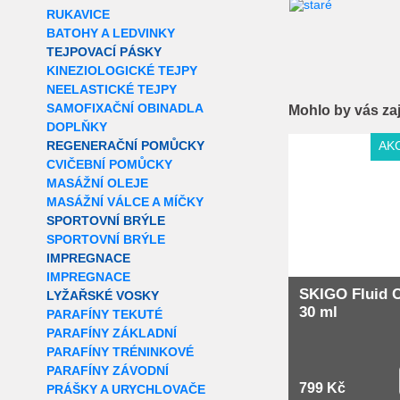
RUKAVICE
BATOHY A LEDVINKY
TEJPOVACÍ PÁSKY
KINEZIOLOGICKÉ TEJPY
NEELASTICKÉ TEJPY
SAMOFIXAČNÍ OBINADLA
Mohlo by vás za
DOPLŇKY
AK
REGENERAČNÍ POMŮCKY
CVIČEBNÍ POMŮCKY
MASÁŽNÍ OLEJE
MASÁŽNÍ VÁLCE A MÍČKY
SPORTOVNÍ BRÝLE
SPORTOVNÍ BRÝLE
IMPREGNACE
IMPREGNACE
SKIGO Fluid 
LYŽAŘSKÉ VOSKY
30 ml
PARAFÍNY TEKUTÉ
PARAFÍNY ZÁKLADNÍ
PARAFÍNY TRÉNINKOVÉ
PARAFÍNY ZÁVODNÍ
799 Kč
PRÁŠKY A URYCHLOVAČE