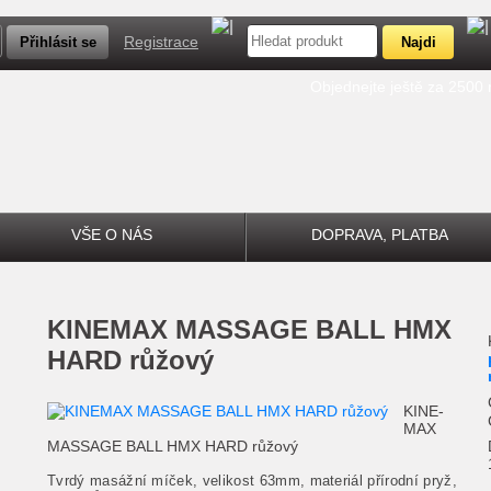
Registrace
Objednejte ještě za 2500
VŠE O NÁS
DOPRAVA, PLATBA
KINEMAX MASSAGE BALL HMX
HARD růžový
KINE-
MAX
MASSAGE BALL HMX HARD růžový
Tvrdý masážní míček, velikost 63mm, materiál přírodní pryž,