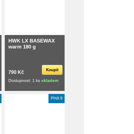
HWK LX BASEWAX
warm 180 g
Koupit
790 Kč
Dostupnost: 1 ks
skladem
Extra slevy pro registrované
PHA 9