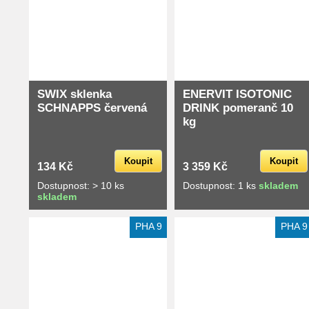
SWIX sklenka
ENERVIT ISOTONIC
SCHNAPPS červená
DRINK pomeranč 10
kg
Koupit
Koupit
134 Kč
3 359 Kč
Dostupnost: > 10 ks
Dostupnost: 1 ks
skladem
skladem
Extra slevy pro registrované
Extra slevy pro registrované
PHA 9
PHA 9