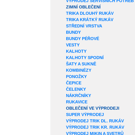
VÝPRODEJ SERVISNÍCH POTŘEB
ZIMNÍ OBLEČENÍ
TRIKA DLOUHÝ RUKÁV
TRIKA KRÁTKÝ RUKÁV
STŘEDNÍ VRSTVA
BUNDY
BUNDY PÉŘOVÉ
VESTY
KALHOTY
KALHOTY SPODNÍ
ŠATY A SUKNĚ
KOMBINÉZY
PONOŽKY
ČEPICE
ČELENKY
NÁKRČNÍKY
RUKAVICE
OBLEČENÍ VE VÝPRODEJI
SUPER VÝPRODEJ
VÝPRODEJ TRIK DL. RUKÁV
VÝPRODEJ TRIK KR. RUKÁV
VÝPRODEJ MIKIN A SVETRŮ