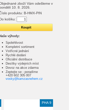
Objednané zboží Vám odešleme v
pondělí 10. 8. 2026.
Číslo produktu:
B-HMX-PIN
Do košíku:
Naše výhody:
Spolehlivost
Kompletní sortiment
Vstřícné jednání
Rychlé dodání
Oficiální distribuce
Desítky výdejních míst
Dovoz na akce zdarma
Zeptejte se - poradíme
+420 602 305 007
vosky@kamzasnehem.cz
Extra slevy pro registrované
PHA 9