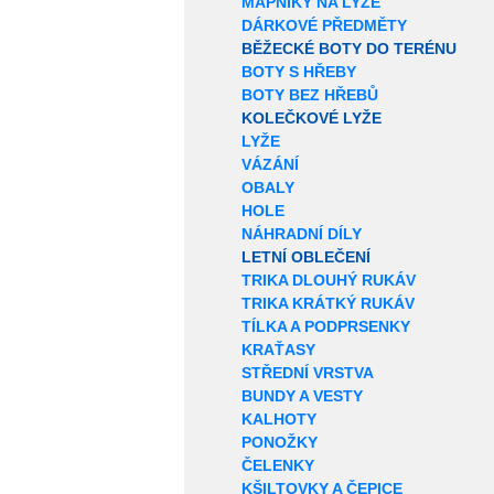
MAPNÍKY NA LYŽE
DÁRKOVÉ PŘEDMĚTY
BĚŽECKÉ BOTY DO TERÉNU
BOTY S HŘEBY
BOTY BEZ HŘEBŮ
KOLEČKOVÉ LYŽE
LYŽE
VÁZÁNÍ
OBALY
HOLE
NÁHRADNÍ DÍLY
LETNÍ OBLEČENÍ
TRIKA DLOUHÝ RUKÁV
TRIKA KRÁTKÝ RUKÁV
TÍLKA A PODPRSENKY
KRAŤASY
STŘEDNÍ VRSTVA
BUNDY A VESTY
KALHOTY
PONOŽKY
ČELENKY
KŠILTOVKY A ČEPICE