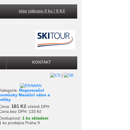
stav nákupu 0 ks / 0 Kč
 resp. 2500 Kč pro dopravu zdarma
KONTAKT
|
Kategorie:
Regenerační
pomůcky Masážní válce a
míčky
161 Kč
Cena:
včetně DPH
Cena bez DPH:
133 Kč
Dostupnost:
1 ks skladem
1 ks prodejna Praha 9