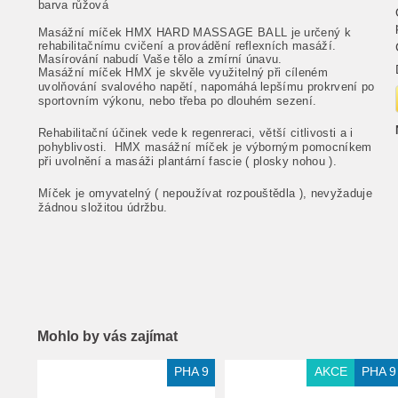
barva růžová
Masážní míček HMX HARD MASSAGE BALL je určený k
rehabilitačnímu cvičení a provádění reflexních masáží.
Masírování nabudí Vaše tělo a zmírní únavu.
Masážní míček HMX je skvěle využitelný při cíleném
uvolňování svalového napětí, napomáhá lepšímu prokrvení po
sportovním výkonu, nebo třeba po dlouhém sezení.
Rehabilitační účinek vede k regenreraci, větší citlivosti a i
pohyblivosti. HMX masážní míček je výborným pomocníkem
při uvolnění a masáži plantární fascie ( plosky nohou ).
Míček je omyvatelný ( nepoužívat rozpouštědla ), nevyžaduje
žádnou složitou údržbu.
Mohlo by vás zajímat
Extra slevy pro registrované
PHA 9
AKCE
PHA 9