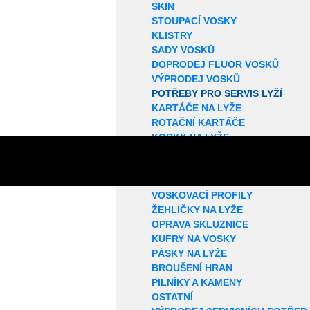
SKIN
STOUPACÍ VOSKY
KLISTRY
SADY VOSKŮ
DOPRODEJ FLUOR VOSKŮ
VÝPRODEJ VOSKŮ
POTŘEBY PRO SERVIS LYŽÍ
KARTÁČE NA LYŽE
ROTAČNÍ KARTÁČE
KORKY NA LYŽE
SMÝVAČE VOSKŮ
STRUKTUROVAČE
ŠKRABKY NA VOSK
VOSKOVACÍ PROFILY
ŽEHLIČKY NA LYŽE
OPRAVA SKLUZNICE
KUFRY NA VOSKY
PÁSKY NA LYŽE
BROUŠENÍ HRAN
PILNÍKY A KAMENY
OSTATNÍ