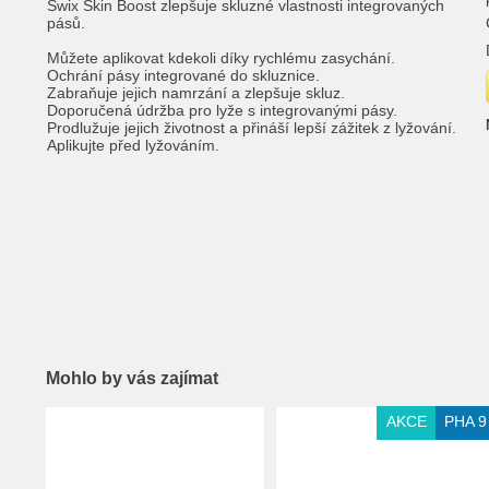
Swix Skin Boost zlepšuje skluzné vlastnosti integrovaných
pásů.
Můžete aplikovat kdekoli díky rychlému zasychání.
Ochrání pásy integrované do skluznice.
Zabraňuje jejich namrzání a zlepšuje skluz.
Doporučená údržba pro lyže s integrovanými pásy.
Prodlužuje jejich životnost a přináší lepší zážitek z lyžování.
Aplikujte před lyžováním.
Mohlo by vás zajímat
Extra slevy pro registrované
AKCE
PHA 9