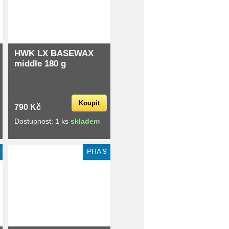
HWK LX BASEWAX
middle 180 g
Koupit
790 Kč
Dostupnost: 1 ks
skladem
Extra slevy pro registrované
PHA 9