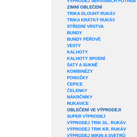
VÝPRODEJ SERVISNÍCH POTŘEB
ZIMNÍ OBLEČENÍ
TRIKA DLOUHÝ RUKÁV
TRIKA KRÁTKÝ RUKÁV
STŘEDNÍ VRSTVA
BUNDY
BUNDY PÉŘOVÉ
VESTY
KALHOTY
KALHOTY SPODNÍ
ŠATY A SUKNĚ
KOMBINÉZY
PONOŽKY
ČEPICE
ČELENKY
NÁKRČNÍKY
RUKAVICE
OBLEČENÍ VE VÝPRODEJI
SUPER VÝPRODEJ
VÝPRODEJ TRIK DL. RUKÁV
VÝPRODEJ TRIK KR. RUKÁV
VÝPRODEJ MIKIN A SVETRŮ