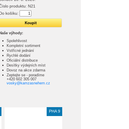
Číslo produktu:
N21
Do košíku:
Naše výhody:
Spolehlivost
Kompletní sortiment
Vstřícné jednání
Rychlé dodání
Oficiální distribuce
Desítky výdejních míst
Dovoz na akce zdarma
Zeptejte se - poradíme
+420 602 305 007
vosky@kamzasnehem.cz
Extra slevy pro registrované
PHA 9