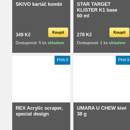
SKIVO kartáč kombi
STAR TARGET
KLISTER K1 base
60 ml
Koupit
Koupit
349 Kč
278 Kč
Dostupnost: 5 ks
skladem
Dostupnost: 1 ks
skladem
Extra slevy pro registrované
Extra slevy pro registrované
PHA 9
PHA 9
REX Acrylic scraper,
UMARA U CHEW kiwi
special design
38 g