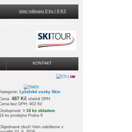
stav nákupu 0 ks / 0 Kč
 resp. 2500 Kč pro dopravu zdarma
KONTAKT
|
Kategorie:
Lyžařské vosky Skin
487 Kč
Cena:
včetně DPH
Cena bez DPH:
402 Kč
Dostupnost:
> 10 ks skladem
16 ks prodejna Praha 9
Objednané zboží Vám odešleme v
pondělí 10. 8. 2026.