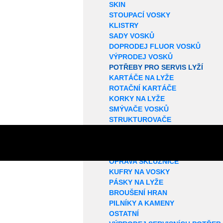
SKIN
STOUPACÍ VOSKY
KLISTRY
SADY VOSKŮ
DOPRODEJ FLUOR VOSKŮ
VÝPRODEJ VOSKŮ
POTŘEBY PRO SERVIS LYŽÍ
KARTÁČE NA LYŽE
ROTAČNÍ KARTÁČE
KORKY NA LYŽE
SMÝVAČE VOSKŮ
STRUKTUROVAČE
ŠKRABKY NA VOSK
VOSKOVACÍ PROFILY
ŽEHLIČKY NA LYŽE
OPRAVA SKLUZNICE
KUFRY NA VOSKY
PÁSKY NA LYŽE
BROUŠENÍ HRAN
PILNÍKY A KAMENY
OSTATNÍ