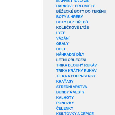
MAPNÍKY NA LYŽE
DÁRKOVÉ PŘEDMĚTY
BĚŽECKÉ BOTY DO TERÉNU
BOTY S HŘEBY
BOTY BEZ HŘEBŮ
KOLEČKOVÉ LYŽE
LYŽE
VÁZÁNÍ
OBALY
HOLE
NÁHRADNÍ DÍLY
LETNÍ OBLEČENÍ
TRIKA DLOUHÝ RUKÁV
TRIKA KRÁTKÝ RUKÁV
TÍLKA A PODPRSENKY
KRAŤASY
STŘEDNÍ VRSTVA
BUNDY A VESTY
KALHOTY
PONOŽKY
ČELENKY
KŠILTOVKY A ČEPICE