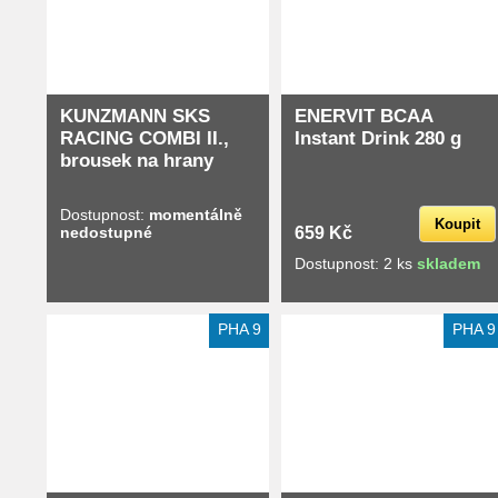
KUNZMANN SKS
ENERVIT BCAA
RACING COMBI II.,
Instant Drink 280 g
brousek na hrany
Dostupnost:
momentálně
Koupit
nedostupné
659 Kč
Dostupnost: 2 ks
skladem
Extra slevy pro registrované
PHA 9
PHA 9