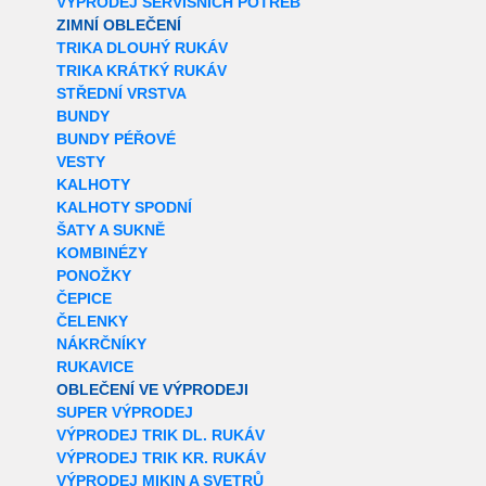
VÝPRODEJ SERVISNÍCH POTŘEB
ZIMNÍ OBLEČENÍ
TRIKA DLOUHÝ RUKÁV
TRIKA KRÁTKÝ RUKÁV
STŘEDNÍ VRSTVA
BUNDY
BUNDY PÉŘOVÉ
VESTY
KALHOTY
KALHOTY SPODNÍ
ŠATY A SUKNĚ
KOMBINÉZY
PONOŽKY
ČEPICE
ČELENKY
NÁKRČNÍKY
RUKAVICE
OBLEČENÍ VE VÝPRODEJI
SUPER VÝPRODEJ
VÝPRODEJ TRIK DL. RUKÁV
VÝPRODEJ TRIK KR. RUKÁV
VÝPRODEJ MIKIN A SVETRŮ