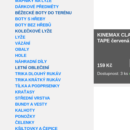
MAPNÍKY NA LYŽE
DÁRKOVÉ PŘEDMĚTY
BĚŽECKÉ BOTY DO TERÉNU
BOTY S HŘEBY
BOTY BEZ HŘEBŮ
KOLEČKOVÉ LYŽE
KINEMAX CL
LYŽE
TAPE červená
VÁZÁNÍ
OBALY
HOLE
NÁHRADNÍ DÍLY
159 Kč
LETNÍ OBLEČENÍ
Dostupnost: 3 ks
TRIKA DLOUHÝ RUKÁV
TRIKA KRÁTKÝ RUKÁV
TÍLKA A PODPRSENKY
Extra slevy pro r
KRAŤASY
STŘEDNÍ VRSTVA
BUNDY A VESTY
KALHOTY
PONOŽKY
ČELENKY
KŠILTOVKY A ČEPICE