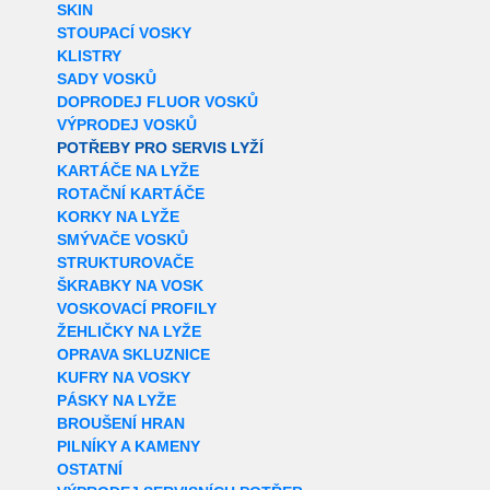
SKIN
STOUPACÍ VOSKY
KLISTRY
SADY VOSKŮ
DOPRODEJ FLUOR VOSKŮ
VÝPRODEJ VOSKŮ
POTŘEBY PRO SERVIS LYŽÍ
KARTÁČE NA LYŽE
ROTAČNÍ KARTÁČE
KORKY NA LYŽE
SMÝVAČE VOSKŮ
STRUKTUROVAČE
ŠKRABKY NA VOSK
VOSKOVACÍ PROFILY
ŽEHLIČKY NA LYŽE
OPRAVA SKLUZNICE
KUFRY NA VOSKY
PÁSKY NA LYŽE
BROUŠENÍ HRAN
PILNÍKY A KAMENY
OSTATNÍ