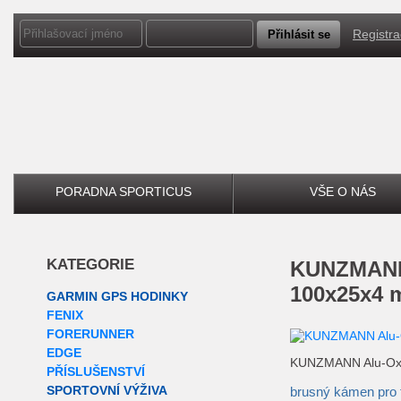
Registr
PORADNA SPORTICUS
VŠE O NÁS
KATEGORIE
KUNZMANN Alu-Oxyd kámen
100x25x4 
GARMIN GPS HODINKY
FENIX
FORERUNNER
EDGE
KUNZMANN Alu-Oxy
PŘÍSLUŠENSTVÍ
SPORTOVNÍ VÝŽIVA
brusný kámen pro fi