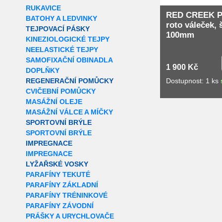
RUKAVICE
RED CREEK P
BATOHY A LEDVINKY
roto váleček, 
TEJPOVACÍ PÁSKY
100mm
KINEZIOLOGICKÉ TEJPY
NEELASTICKÉ TEJPY
SAMOFIXAČNÍ OBINADLA
1 900 Kč
DOPLŇKY
Dostupnost: 1 ks
REGENERAČNÍ POMŮCKY
CVIČEBNÍ POMŮCKY
MASÁŽNÍ OLEJE
MASÁŽNÍ VÁLCE A MÍČKY
SPORTOVNÍ BRÝLE
SPORTOVNÍ BRÝLE
IMPREGNACE
IMPREGNACE
LYŽAŘSKÉ VOSKY
PARAFÍNY TEKUTÉ
PARAFÍNY ZÁKLADNÍ
PARAFÍNY TRÉNINKOVÉ
PARAFÍNY ZÁVODNÍ
PRÁŠKY A URYCHLOVAČE