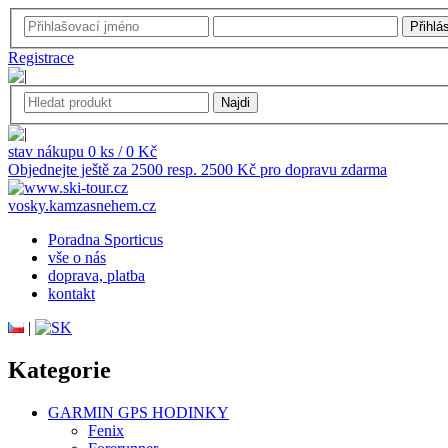
Registrace
stav nákupu 0 ks / 0 Kč
Objednejte ještě za 2500 resp. 2500 Kč pro dopravu zdarma
vosky.kamzasnehem.cz
Poradna Sporticus
vše o nás
doprava, platba
kontakt
|
Kategorie
GARMIN GPS HODINKY
Fenix