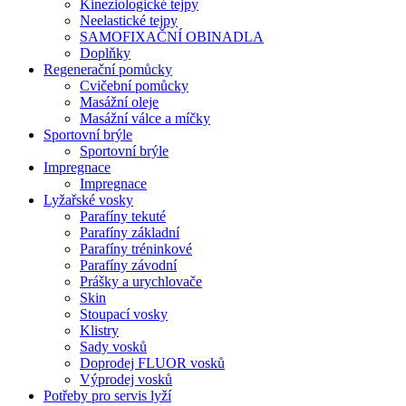
Kineziologické tejpy
Neelastické tejpy
SAMOFIXAČNÍ OBINADLA
Doplňky
Regenerační pomůcky
Cvičební pomůcky
Masážní oleje
Masážní válce a míčky
Sportovní brýle
Sportovní brýle
Impregnace
Impregnace
Lyžařské vosky
Parafíny tekuté
Parafíny základní
Parafíny tréninkové
Parafíny závodní
Prášky a urychlovače
Skin
Stoupací vosky
Klistry
Sady vosků
Doprodej FLUOR vosků
Výprodej vosků
Potřeby pro servis lyží