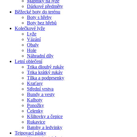
Mapníky na lyže
Dárkové předměty
Běžecké boty do terénu
Boty s hřeby
Boty bez hřebů
Kolečkové lyže
Lyže
Vázání
Obaly
Hole
Náhradní díly
Letní oblečení
Trika dlouhý rukáv
Trika krátký rukáv
Tílka a podprsenky
Kraťasy
Střední vrstva
Bundy a vesty
Kalhoty
Ponožky
Čelenky
Kšiltovky a čepice
Rukavice
Batohy a ledvinky
Tejpovací pásky