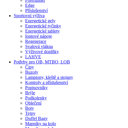
Forerunner
Edge
Příslušenství
Sportovní výživa
Energetické gely
Energetické tyčinky
Energetické tablety
Iontové nápoje
Regenerace
Svalová vlákna
Výživové doplňky
LAHVE
Potřeby pro OB, MTBO, LOB
Čipy
Buzoly
Lampiony, kleště a stojany
Kontroly a příslušenství
Popisovníky
Brýle
Podkolenky
Oblečení
Boty
Tejpy
Duffel Bagy
Mapníky na kolo