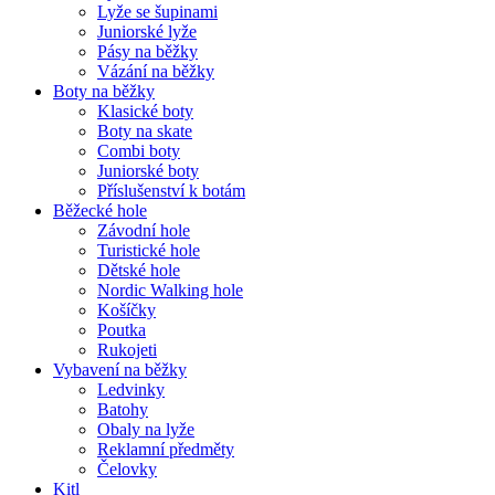
Lyže se šupinami
Juniorské lyže
Pásy na běžky
Vázání na běžky
Boty na běžky
Klasické boty
Boty na skate
Combi boty
Juniorské boty
Příslušenství k botám
Běžecké hole
Závodní hole
Turistické hole
Dětské hole
Nordic Walking hole
Košíčky
Poutka
Rukojeti
Vybavení na běžky
Ledvinky
Batohy
Obaly na lyže
Reklamní předměty
Čelovky
Kitl