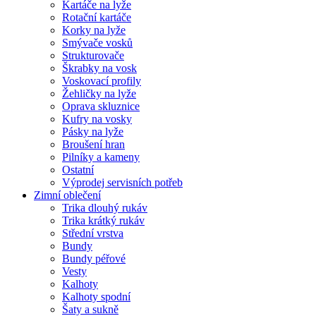
Kartáče na lyže
Rotační kartáče
Korky na lyže
Smývače vosků
Strukturovače
Škrabky na vosk
Voskovací profily
Žehličky na lyže
Oprava skluznice
Kufry na vosky
Pásky na lyže
Broušení hran
Pilníky a kameny
Ostatní
Výprodej servisních potřeb
Zimní oblečení
Trika dlouhý rukáv
Trika krátký rukáv
Střední vrstva
Bundy
Bundy péřové
Vesty
Kalhoty
Kalhoty spodní
Šaty a sukně