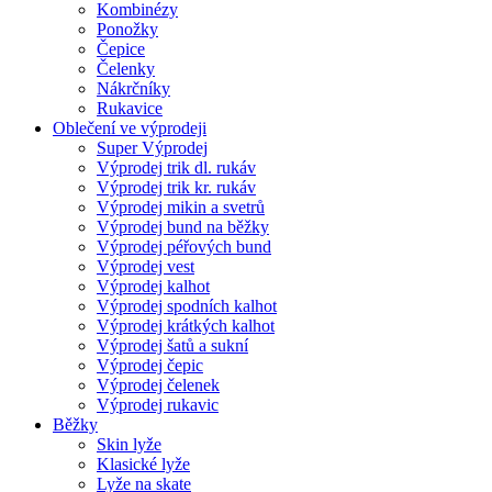
Kombinézy
Ponožky
Čepice
Čelenky
Nákrčníky
Rukavice
Oblečení ve výprodeji
Super Výprodej
Výprodej trik dl. rukáv
Výprodej trik kr. rukáv
Výprodej mikin a svetrů
Výprodej bund na běžky
Výprodej péřových bund
Výprodej vest
Výprodej kalhot
Výprodej spodních kalhot
Výprodej krátkých kalhot
Výprodej šatů a sukní
Výprodej čepic
Výprodej čelenek
Výprodej rukavic
Běžky
Skin lyže
Klasické lyže
Lyže na skate