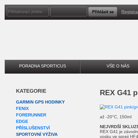
Registr
PORADNA SPORTICUS
VŠE O NÁS
KATEGORIE
REX G41 p
GARMIN GPS HODINKY
FENIX
FORERUNNER
až -20°C, 150ml
EDGE
NEJVRDŠÍ SKLUZ
PŘÍSLUŠENSTVÍ
REX G41 je závodn
SPORTOVNÍ VÝŽIVA
vosku ve spreji HF