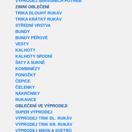
VÝPRODEJ SERVISNÍCH POTŘEB
ZIMNÍ OBLEČENÍ
TRIKA DLOUHÝ RUKÁV
TRIKA KRÁTKÝ RUKÁV
STŘEDNÍ VRSTVA
BUNDY
BUNDY PÉŘOVÉ
VESTY
KALHOTY
KALHOTY SPODNÍ
ŠATY A SUKNĚ
KOMBINÉZY
PONOŽKY
ČEPICE
ČELENKY
NÁKRČNÍKY
RUKAVICE
OBLEČENÍ VE VÝPRODEJI
SUPER VÝPRODEJ
VÝPRODEJ TRIK DL. RUKÁV
VÝPRODEJ TRIK KR. RUKÁV
VÝPRODEJ MIKIN A SVETRŮ