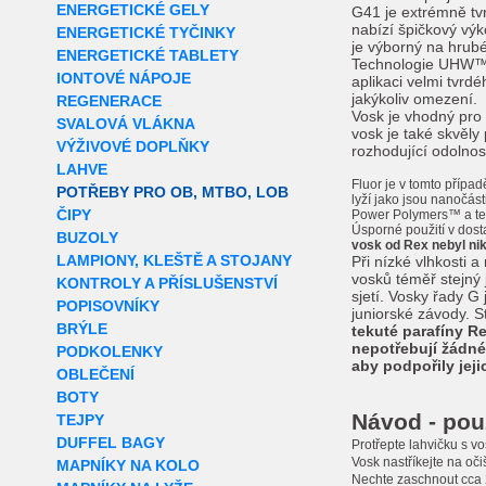
ENERGETICKÉ GELY
G41 je extrémně tvr
nabízí špičkový vý
ENERGETICKÉ TYČINKY
je výborný na hru
ENERGETICKÉ TABLETY
Technologie UHW™ 
IONTOVÉ NÁPOJE
aplikaci velmi tvrd
jakýkoliv omezení.
REGENERACE
Vosk je vhodný pro
SVALOVÁ VLÁKNA
vosk je také skvěly
VÝŽIVOVÉ DOPLŇKY
rozhodující odolnos
LAHVE
Fluor je v tomto příp
POTŘEBY PRO OB, MTBO, LOB
lyží jako jsou nanočás
ČIPY
Power Polymers™ a tec
Úsporné použití v dos
BUZOLY
vosk od Rex nebyl nik
LAMPIONY, KLEŠTĚ A STOJANY
Při nízké vlhkosti 
vosků téměř stejný 
KONTROLY A PŘÍSLUŠENSTVÍ
sjetí. Vosky řady G 
POPISOVNÍKY
juniorské závody. S
BRÝLE
tekuté parafíny Re
nepotřebují žádné 
PODKOLENKY
aby podpořily jeji
OBLEČENÍ
BOTY
Návod - použ
TEJPY
DUFFEL BAGY
Protřepte lahvičku s v
Vosk nastříkejte na oči
MAPNÍKY NA KOLO
Nechte zaschnout cca