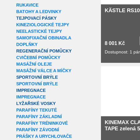
RUKAVICE
KÄSTLE RS10
BATOHY A LEDVINKY
TEJPOVACÍ PÁSKY
KINEZIOLOGICKÉ TEJPY
NEELASTICKÉ TEJPY
SAMOFIXAČNÍ OBINADLA
8 001 Kč
DOPLŇKY
REGENERAČNÍ POMŮCKY
Dostupnost: 1 pá
CVIČEBNÍ POMŮCKY
MASÁŽNÍ OLEJE
MASÁŽNÍ VÁLCE A MÍČKY
SPORTOVNÍ BRÝLE
SPORTOVNÍ BRÝLE
IMPREGNACE
IMPREGNACE
LYŽAŘSKÉ VOSKY
PARAFÍNY TEKUTÉ
PARAFÍNY ZÁKLADNÍ
KINEMAX CL
PARAFÍNY TRÉNINKOVÉ
TAPE zelená 
PARAFÍNY ZÁVODNÍ
PRÁŠKY A URYCHLOVAČE