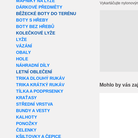
MAPNÍKY NA LYŽE
Vykartáčujte nylonový
DÁRKOVÉ PŘEDMĚTY
BĚŽECKÉ BOTY DO TERÉNU
BOTY S HŘEBY
BOTY BEZ HŘEBŮ
KOLEČKOVÉ LYŽE
LYŽE
VÁZÁNÍ
OBALY
HOLE
NÁHRADNÍ DÍLY
LETNÍ OBLEČENÍ
TRIKA DLOUHÝ RUKÁV
Mohlo by vás za
TRIKA KRÁTKÝ RUKÁV
TÍLKA A PODPRSENKY
Extra slevy pro r
KRAŤASY
STŘEDNÍ VRSTVA
BUNDY A VESTY
KALHOTY
PONOŽKY
ČELENKY
KŠILTOVKY A ČEPICE