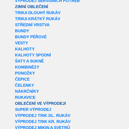
VÝPRODEJ SERVISNÍCH POTŘEB
ZIMNÍ OBLEČENÍ
TRIKA DLOUHÝ RUKÁV
TRIKA KRÁTKÝ RUKÁV
STŘEDNÍ VRSTVA
BUNDY
BUNDY PÉŘOVÉ
VESTY
KALHOTY
KALHOTY SPODNÍ
ŠATY A SUKNĚ
KOMBINÉZY
PONOŽKY
ČEPICE
ČELENKY
NÁKRČNÍKY
RUKAVICE
OBLEČENÍ VE VÝPRODEJI
SUPER VÝPRODEJ
VÝPRODEJ TRIK DL. RUKÁV
VÝPRODEJ TRIK KR. RUKÁV
VÝPRODEJ MIKIN A SVETRŮ