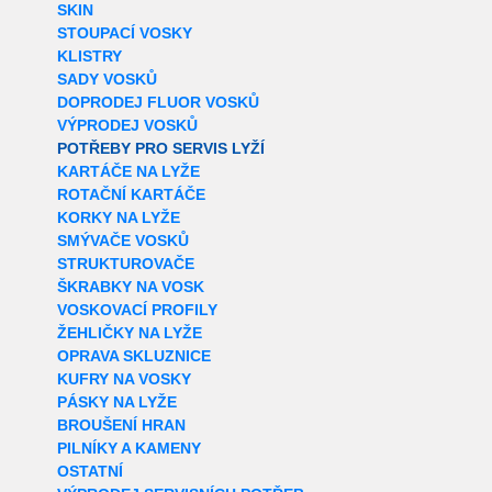
SKIN
STOUPACÍ VOSKY
KLISTRY
SADY VOSKŮ
DOPRODEJ FLUOR VOSKŮ
VÝPRODEJ VOSKŮ
POTŘEBY PRO SERVIS LYŽÍ
KARTÁČE NA LYŽE
ROTAČNÍ KARTÁČE
KORKY NA LYŽE
SMÝVAČE VOSKŮ
STRUKTUROVAČE
ŠKRABKY NA VOSK
VOSKOVACÍ PROFILY
ŽEHLIČKY NA LYŽE
OPRAVA SKLUZNICE
KUFRY NA VOSKY
PÁSKY NA LYŽE
BROUŠENÍ HRAN
PILNÍKY A KAMENY
OSTATNÍ