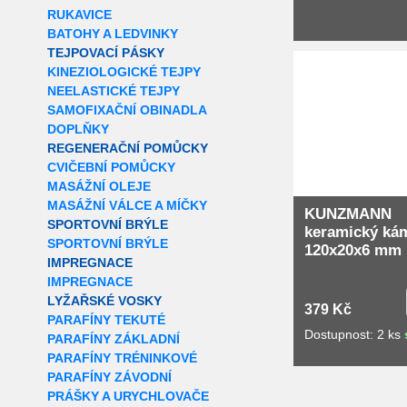
RUKAVICE
BATOHY A LEDVINKY
TEJPOVACÍ PÁSKY
Extra slevy pro r
KINEZIOLOGICKÉ TEJPY
NEELASTICKÉ TEJPY
SAMOFIXAČNÍ OBINADLA
DOPLŇKY
REGENERAČNÍ POMŮCKY
CVIČEBNÍ POMŮCKY
MASÁŽNÍ OLEJE
MASÁŽNÍ VÁLCE A MÍČKY
KUNZMANN
SPORTOVNÍ BRÝLE
keramický ká
SPORTOVNÍ BRÝLE
120x20x6 mm
IMPREGNACE
IMPREGNACE
LYŽAŘSKÉ VOSKY
379 Kč
PARAFÍNY TEKUTÉ
Dostupnost: 2 ks
PARAFÍNY ZÁKLADNÍ
PARAFÍNY TRÉNINKOVÉ
PARAFÍNY ZÁVODNÍ
PRÁŠKY A URYCHLOVAČE