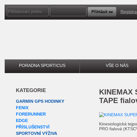
Registr
PORADNA SPORTICUS
VŠE O NÁS
KATEGORIE
KINEMAX SUPERPRO COTTON
TAPE fialo
GARMIN GPS HODINKY
FENIX
FORERUNNER
EDGE
Kinesiologická t
PŘÍSLUŠENSTVÍ
PRO fialová (KTSC
SPORTOVNÍ VÝŽIVA