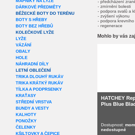
MAPNÍKY NA LYŽE
- předcházení zra
- zmírnění bolesti
DÁRKOVÉ PŘEDMĚTY
- podpora svalů a 
BĚŽECKÉ BOTY DO TERÉNU
- zvýšení výkonu
BOTY S HŘEBY
- podpora krevního
- regenerace
BOTY BEZ HŘEBŮ
KOLEČKOVÉ LYŽE
Mohlo by vás za
LYŽE
VÁZÁNÍ
Extra slevy pro r
OBALY
HOLE
NÁHRADNÍ DÍLY
LETNÍ OBLEČENÍ
TRIKA DLOUHÝ RUKÁV
TRIKA KRÁTKÝ RUKÁV
TÍLKA A PODPRSENKY
KRAŤASY
HATCHEY Rep
STŘEDNÍ VRSTVA
Plus Blue Bla
BUNDY A VESTY
KALHOTY
PONOŽKY
Dostupnost:
mom
ČELENKY
nedostupné
KŠILTOVKY A ČEPICE