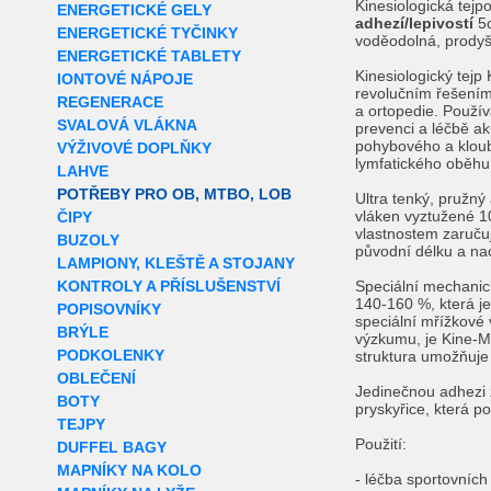
Kinesiologická tejp
ENERGETICKÉ GELY
adhezí/lepivostí
5c
ENERGETICKÉ TYČINKY
voděodolná, prody
ENERGETICKÉ TABLETY
Kinesiologický t
IONTOVÉ NÁPOJE
revolučním řešením 
REGENERACE
a ortopedie. Použív
SVALOVÁ VLÁKNA
prevenci a léčbě a
pohybového a kloub
VÝŽIVOVÉ DOPLŇKY
lymfatického oběhu
LAHVE
POTŘEBY PRO OB, MTBO, LOB
Ultra tenký, pružn
vláken vyztužené 1
ČIPY
vlastnostem zaruču
BUZOLY
původní délku a nao
LAMPIONY, KLEŠTĚ A STOJANY
KONTROLY A PŘÍSLUŠENSTVÍ
Speciální mechanick
140-160 %, která je
POPISOVNÍKY
speciální mřížkové 
BRÝLE
výzkumu, je Kine-M
PODKOLENKY
struktura umožňuje
OBLEČENÍ
Jedinečnou adhezi 
BOTY
pryskyřice, která po
TEJPY
Použití:
DUFFEL BAGY
MAPNÍKY NA KOLO
- léčba sportovních