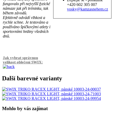
fungovalo při nejvyšší fyzické
+420 602 305 007
námaze jak při tréninku, tak
vosky@kamzasnehem.cz
během závodů.
Efektivně odvádí vlhkost a
rychle schne. Je testováno a
používáno špičkovými atlety i
sportovními hrdiny všedních
dnů.
Jak vybrat správnou
velikost oblečení SWIX:
Další barevné varianty
Mohlo by vás zajímat