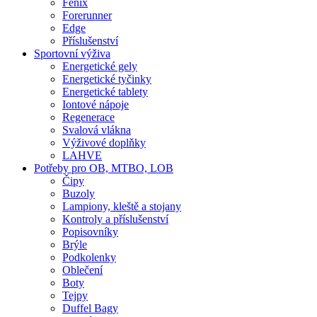
Fenix
Forerunner
Edge
Příslušenství
Sportovní výživa
Energetické gely
Energetické tyčinky
Energetické tablety
Iontové nápoje
Regenerace
Svalová vlákna
Výživové doplňky
LAHVE
Potřeby pro OB, MTBO, LOB
Čipy
Buzoly
Lampiony, kleště a stojany
Kontroly a příslušenství
Popisovníky
Brýle
Podkolenky
Oblečení
Boty
Tejpy
Duffel Bagy