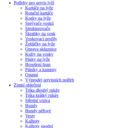
Potřeby pro servis lyží
Kartáče na lyže
Rotační kartáče
Korky na lyže
Smývače vosků
Strukturovače
Škrabky na vosk
Voskovací profily
Žehličky na lyže
Oprava skluznice
Kufry na vosky
Pásky na lyže
Broušení hran
Pilníky a kameny
Ostatní
Výprodej servisních potřeb
Zimní oblečení
Trika dlouhý rukáv
Trika krátký rukáv
Střední vrstva
Bundy
Bundy péřové
Vesty
Kalhoty
Kalhoty spodní