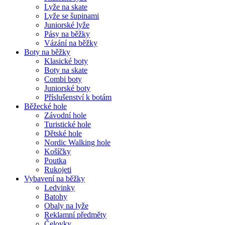
Lyže na skate
Lyže se šupinami
Juniorské lyže
Pásy na běžky
Vázání na běžky
Boty na běžky
Klasické boty
Boty na skate
Combi boty
Juniorské boty
Příslušenství k botám
Běžecké hole
Závodní hole
Turistické hole
Dětské hole
Nordic Walking hole
Košíčky
Poutka
Rukojeti
Vybavení na běžky
Ledvinky
Batohy
Obaly na lyže
Reklamní předměty
Čelovky