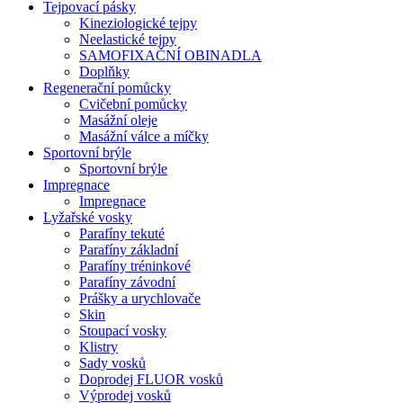
Tejpovací pásky
Kineziologické tejpy
Neelastické tejpy
SAMOFIXAČNÍ OBINADLA
Doplňky
Regenerační pomůcky
Cvičební pomůcky
Masážní oleje
Masážní válce a míčky
Sportovní brýle
Sportovní brýle
Impregnace
Impregnace
Lyžařské vosky
Parafíny tekuté
Parafíny základní
Parafíny tréninkové
Parafíny závodní
Prášky a urychlovače
Skin
Stoupací vosky
Klistry
Sady vosků
Doprodej FLUOR vosků
Výprodej vosků