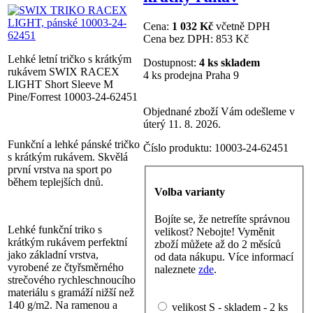
Cena:
1 032 Kč
včetně DPH
Cena bez DPH:
853 Kč
Lehké letní tričko s krátkým
Dostupnost:
4 ks skladem
rukávem SWIX RACEX
4 ks prodejna Praha 9
LIGHT Short Sleeve M
Pine/Forrest 10003-24-62451
Objednané zboží Vám odešleme v
úterý 11. 8. 2026.
Funkční a lehké pánské tričko
Číslo produktu:
10003-24-62451
s krátkým rukávem. Skvělá
první vrstva na sport po
během teplejších dnů.
Volba varianty
Bojíte se, že netrefíte správnou
Lehké funkční triko s
velikost? Nebojte! Vyměnit
krátkým rukávem perfektní
zboží můžete až do 2 měsíců
jako základní vrstva,
od data nákupu. Více informací
vyrobené ze čtyřsměrného
naleznete
zde
.
strečového rychleschnoucího
materiálu s gramáží nižší než
140 g/m2. Na ramenou a
velikost S - skladem - 2 ks