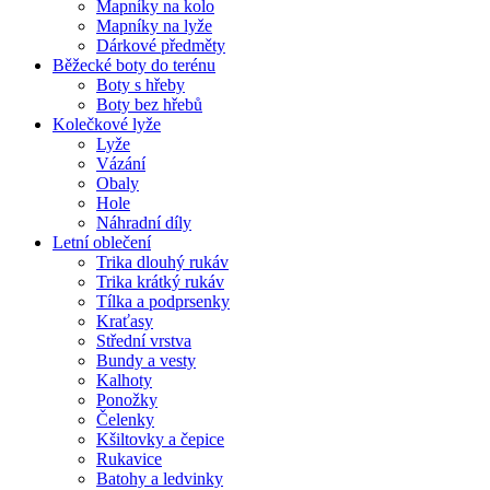
Mapníky na kolo
Mapníky na lyže
Dárkové předměty
Běžecké boty do terénu
Boty s hřeby
Boty bez hřebů
Kolečkové lyže
Lyže
Vázání
Obaly
Hole
Náhradní díly
Letní oblečení
Trika dlouhý rukáv
Trika krátký rukáv
Tílka a podprsenky
Kraťasy
Střední vrstva
Bundy a vesty
Kalhoty
Ponožky
Čelenky
Kšiltovky a čepice
Rukavice
Batohy a ledvinky