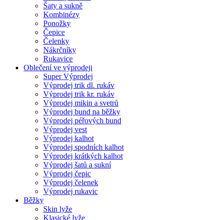
Šaty a sukně
Kombinézy
Ponožky
Čepice
Čelenky
Nákrčníky
Rukavice
Oblečení ve výprodeji
Super Výprodej
Výprodej trik dl. rukáv
Výprodej trik kr. rukáv
Výprodej mikin a svetrů
Výprodej bund na běžky
Výprodej péřových bund
Výprodej vest
Výprodej kalhot
Výprodej spodních kalhot
Výprodej krátkých kalhot
Výprodej šatů a sukní
Výprodej čepic
Výprodej čelenek
Výprodej rukavic
Běžky
Skin lyže
Klasické lyže