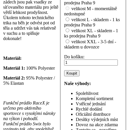
zádech jsou pak vsadky ze
prodejna Praha 9
síťovaného materiálu pro ještě
velikost M - momentálně
větší lehkost prodyšnost.
nedostupné
Úkolem tohoto technického
velikost L - skladem - 1 ks
trika na běh je odvést pot od
prodejna Praha 9
těla a udržet vás tak relativně
velikost XL - skladem - 1
v suchu a to splňuje
ks prodejna Praha 9
dokonale!
velikost XXL - 3-5 dní -
skladem u dovozce
Do košíku:
Materiál:
Materiál 1:
100% Polyester
Materiál 2:
95% Polyester /
5% Elastan
Naše výhody:
Spolehlivost
Kompletní sortiment
Funkční prádlo RaceX je
Vstřícné jednání
určeno pro aktivního
Rychlé dodání
sportovce s vysokými nároky
Oficiální distribuce
na výkon i pohodlí.
Desítky výdejních míst
Funkční prádlo Swix bylo
Dovoz na akce zdarma
vyvinuto tak, aby spolehlivě
Zeptejte se - poradíme