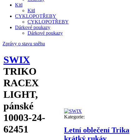
Kitl
Kitl
CYKLOPOTŘEBY
CYKLOPOTŘEBY
Dárkové poukazy
Dárkové poukazy
Zprávy o stavu sněhu
SWIX
TRIKO
RACEX
LIGHT,
pánské
10003-24-
Kategorie:
62451
Letní oblečení Trika
krátký rukáv