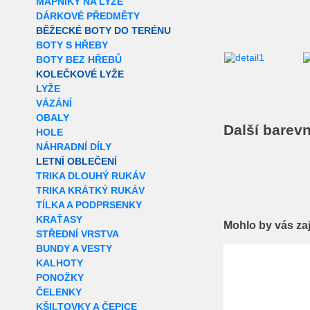
MAPNÍKY NA LYŽE
DÁRKOVÉ PŘEDMĚTY
BĚŽECKÉ BOTY DO TERÉNU
BOTY S HŘEBY
BOTY BEZ HŘEBŮ
KOLEČKOVÉ LYŽE
LYŽE
VÁZÁNÍ
OBALY
Další barevn
HOLE
NÁHRADNÍ DÍLY
LETNÍ OBLEČENÍ
TRIKA DLOUHÝ RUKÁV
TRIKA KRÁTKÝ RUKÁV
TÍLKA A PODPRSENKY
KRAŤASY
Mohlo by vás za
STŘEDNÍ VRSTVA
BUNDY A VESTY
Extra slevy pro r
KALHOTY
PONOŽKY
ČELENKY
KŠILTOVKY A ČEPICE