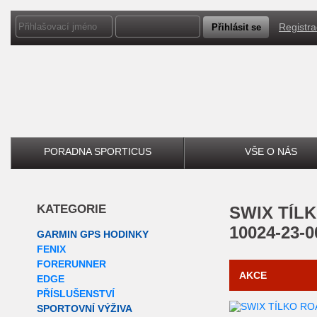
Registr
PORADNA SPORTICUS
VŠE O NÁS
KATEGORIE
SWIX
TÍLK
10024-23-
GARMIN GPS HODINKY
FENIX
FORERUNNER
AKCE
EDGE
PŘÍSLUŠENSTVÍ
SPORTOVNÍ VÝŽIVA