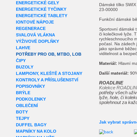
ENERGETICKÉ GELY
Dámské tílko SWIX
ENERGETICKÉ TYČINKY
23-00000
ENERGETICKÉ TABLETY
Funkční dámské běž
IONTOVÉ NÁPOJE
REGENERACE
Sportovní dámské t
či kolečkové lyže. 
SVALOVÁ VLÁKNA
rychleschnoucího mat
VÝŽIVOVÉ DOPLŇKY
počasí. Na zádech 
LAHVE
jako správné běžeck
viditelnost a bezpeč
POTŘEBY PRO OB, MTBO, LOB
ČIPY
Materiál:
Hlavní ma
BUZOLY
Další materiál:
90%
LAMPIONY, KLEŠTĚ A STOJANY
KONTROLY A PŘÍSLUŠENSTVÍ
ROADLINE
POPISOVNÍKY
Kolekce ROADLI
BRÝLE
potřeby všech uživ
lyže, hole, či kole
PODKOLENKY
spolehnout za každé
OBLEČENÍ
BOTY
TEJPY
Jak vybrat správn
DUFFEL BAGY
MAPNÍKY NA KOLO