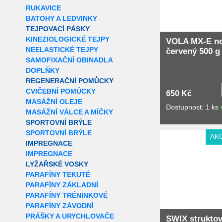
RUKAVICE
BATOHY A LEDVINKY
TEJPOVACÍ PÁSKY
KINEZIOLOGICKÉ TEJPY
VOLA MX-E no
NEELASTICKÉ TEJPY
červený 500 g
SAMOFIXAČNÍ OBINADLA
DOPLŇKY
REGENERAČNÍ POMŮCKY
CVIČEBNÍ POMŮCKY
650 Kč
MASÁŽNÍ OLEJE
Dostupnost: 1 ks
MASÁŽNÍ VÁLCE A MÍČKY
SPORTOVNÍ BRÝLE
SPORTOVNÍ BRÝLE
Extra slevy pro r
AK
IMPREGNACE
IMPREGNACE
LYŽAŘSKÉ VOSKY
PARAFÍNY TEKUTÉ
PARAFÍNY ZÁKLADNÍ
PARAFÍNY TRÉNINKOVÉ
PARAFÍNY ZÁVODNÍ
PRÁŠKY A URYCHLOVAČE
SWIX struktov