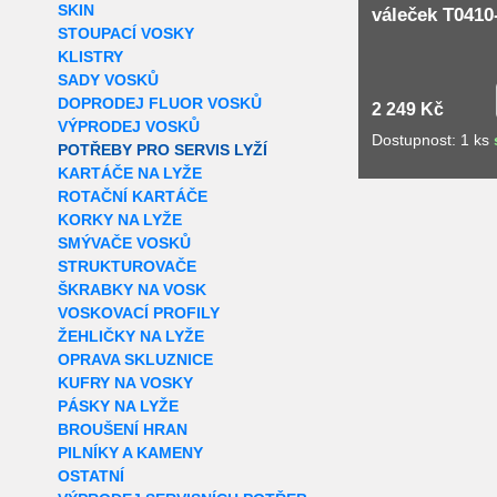
SKIN
váleček T041
STOUPACÍ VOSKY
KLISTRY
SADY VOSKŮ
DOPRODEJ FLUOR VOSKŮ
2 249 Kč
VÝPRODEJ VOSKŮ
Dostupnost: 1 ks
POTŘEBY PRO SERVIS LYŽÍ
KARTÁČE NA LYŽE
ROTAČNÍ KARTÁČE
KORKY NA LYŽE
SMÝVAČE VOSKŮ
STRUKTUROVAČE
ŠKRABKY NA VOSK
VOSKOVACÍ PROFILY
ŽEHLIČKY NA LYŽE
OPRAVA SKLUZNICE
KUFRY NA VOSKY
PÁSKY NA LYŽE
BROUŠENÍ HRAN
PILNÍKY A KAMENY
OSTATNÍ