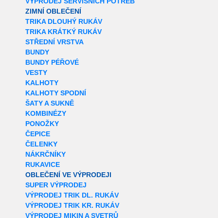
VÝPRODEJ SERVISNÍCH POTŘEB
ZIMNÍ OBLEČENÍ
TRIKA DLOUHÝ RUKÁV
TRIKA KRÁTKÝ RUKÁV
STŘEDNÍ VRSTVA
BUNDY
BUNDY PÉŘOVÉ
VESTY
KALHOTY
KALHOTY SPODNÍ
ŠATY A SUKNĚ
KOMBINÉZY
PONOŽKY
ČEPICE
ČELENKY
NÁKRČNÍKY
RUKAVICE
OBLEČENÍ VE VÝPRODEJI
SUPER VÝPRODEJ
VÝPRODEJ TRIK DL. RUKÁV
VÝPRODEJ TRIK KR. RUKÁV
VÝPRODEJ MIKIN A SVETRŮ