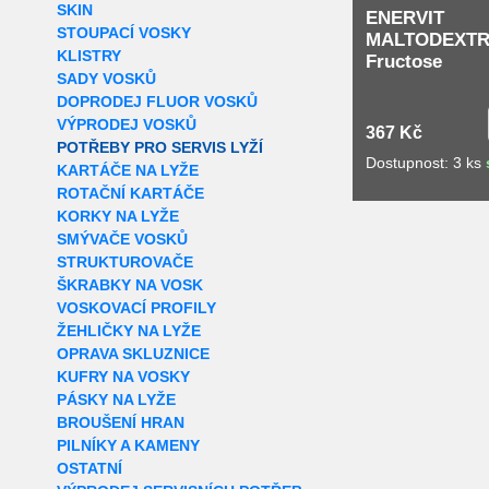
SKIN
ENERVIT
STOUPACÍ VOSKY
MALTODEXTR
KLISTRY
Fructose
SADY VOSKŮ
DOPRODEJ FLUOR VOSKŮ
VÝPRODEJ VOSKŮ
367 Kč
POTŘEBY PRO SERVIS LYŽÍ
Dostupnost: 3 ks
KARTÁČE NA LYŽE
ROTAČNÍ KARTÁČE
KORKY NA LYŽE
SMÝVAČE VOSKŮ
STRUKTUROVAČE
ŠKRABKY NA VOSK
VOSKOVACÍ PROFILY
ŽEHLIČKY NA LYŽE
OPRAVA SKLUZNICE
KUFRY NA VOSKY
PÁSKY NA LYŽE
BROUŠENÍ HRAN
PILNÍKY A KAMENY
OSTATNÍ