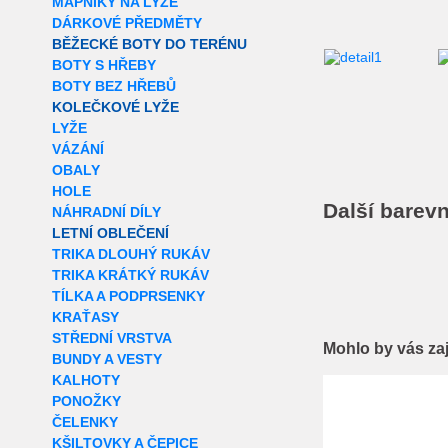
MAPNÍKY NA LYŽE
DÁRKOVÉ PŘEDMĚTY
BĚŽECKÉ BOTY DO TERÉNU
BOTY S HŘEBY
BOTY BEZ HŘEBŮ
KOLEČKOVÉ LYŽE
LYŽE
VÁZÁNÍ
OBALY
HOLE
Další barevn
NÁHRADNÍ DÍLY
LETNÍ OBLEČENÍ
TRIKA DLOUHÝ RUKÁV
TRIKA KRÁTKÝ RUKÁV
TÍLKA A PODPRSENKY
KRAŤASY
STŘEDNÍ VRSTVA
Mohlo by vás za
BUNDY A VESTY
KALHOTY
Extra slevy pro r
PONOŽKY
ČELENKY
KŠILTOVKY A ČEPICE