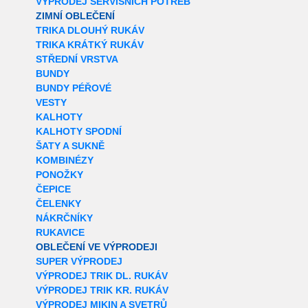
VÝPRODEJ SERVISNÍCH POTŘEB
ZIMNÍ OBLEČENÍ
TRIKA DLOUHÝ RUKÁV
TRIKA KRÁTKÝ RUKÁV
STŘEDNÍ VRSTVA
BUNDY
BUNDY PÉŘOVÉ
VESTY
KALHOTY
KALHOTY SPODNÍ
ŠATY A SUKNĚ
KOMBINÉZY
PONOŽKY
ČEPICE
ČELENKY
NÁKRČNÍKY
RUKAVICE
OBLEČENÍ VE VÝPRODEJI
SUPER VÝPRODEJ
VÝPRODEJ TRIK DL. RUKÁV
VÝPRODEJ TRIK KR. RUKÁV
VÝPRODEJ MIKIN A SVETRŮ