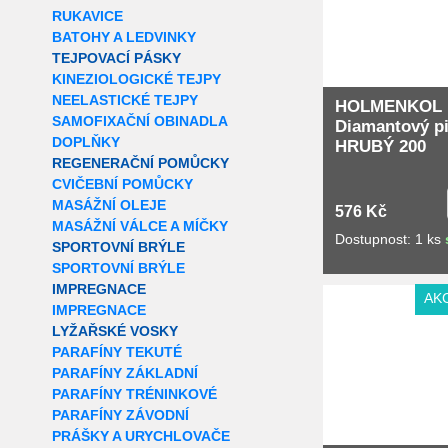
RUKAVICE
BATOHY A LEDVINKY
TEJPOVACÍ PÁSKY
KINEZIOLOGICKÉ TEJPY
NEELASTICKÉ TEJPY
HOLMENKOL
SAMOFIXAČNÍ OBINADLA
Diamantový pi
DOPLŇKY
HRUBÝ 200
REGENERAČNÍ POMŮCKY
CVIČEBNÍ POMŮCKY
MASÁŽNÍ OLEJE
576 Kč
MASÁŽNÍ VÁLCE A MÍČKY
Dostupnost: 1 ks
SPORTOVNÍ BRÝLE
SPORTOVNÍ BRÝLE
IMPREGNACE
AK
IMPREGNACE
LYŽAŘSKÉ VOSKY
PARAFÍNY TEKUTÉ
PARAFÍNY ZÁKLADNÍ
PARAFÍNY TRÉNINKOVÉ
PARAFÍNY ZÁVODNÍ
PRÁŠKY A URYCHLOVAČE