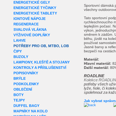
ENERGETICKÉ GELY
Sportovní dámská 
ENERGETICKÉ TYČINKY
všechny outdoorové 
ENERGETICKÉ TABLETY
Tato sportovní pod
IONTOVÉ NÁPOJE
rychleschnoucího mat
REGENERACE
teplejším počasí. 
SVALOVÁ VLÁKNA
výkon, jednoduchý
směrem k zádům. Uni
VÝŽIVOVÉ DOPLŇKY
běhu, jízdě na kole
LAHVE
používat samostatn
POTŘEBY PRO OB, MTBO, LOB
Jasné barvy a reflex
bezpečí na cestách
ČIPY
BUZOLY
Materiál:
LAMPIONY, KLEŠTĚ A STOJANY
Hlavní materiál:
82
KONTROLY A PŘÍSLUŠENSTVÍ
Další materiál:
80%
POPISOVNÍKY
ROADLINE
BRÝLE
Kolekce ROADLI
PODKOLENKY
potřeby všech uživ
lyže, hole, či kole
OBLEČENÍ
spolehnout za každé
BOTY
TEJPY
Jak vybrat správn
DUFFEL BAGY
MAPNÍKY NA KOLO