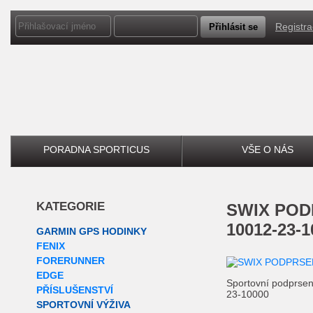
Registr
PORADNA SPORTICUS
VŠE O NÁS
KATEGORIE
SWIX
POD
10012-23-1
GARMIN GPS HODINKY
FENIX
FORERUNNER
EDGE
Sportovní podprse
PŘÍSLUŠENSTVÍ
23-10000
SPORTOVNÍ VÝŽIVA