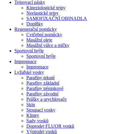
Tejpovací pásky
Kineziologické tejpy
Neelastické tejpy
SAMOFIXAČNÍ OBINADLA
Doplňky
Regenerační pomůcky
Cvičební pomůcky
Masážní oleje
Masážní válce a míčky
Sportovní brýle
Sportovní brýle
Impregnace
Impregnace
Lyžařské vosky
Parafíny tekuté
Parafíny základní
Parafíny tréninkové
Parafíny závodní
Prášky a urychlovače
Skin
Stoupací vosky
Klistry
Sady vosků
Doprodej FLUOR vosků
Výprodej vosků