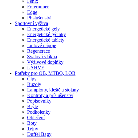
Fenix
Forerunner
Edge
Příslušenství
Sportovní výživa
Energetické gely
Energetické tyčinky
Energetické tablety
Iontové nápoje
Regenerace
Svalová vlákna
Výživové doplňky
LAHVE
Potřeby pro OB, MTBO, LOB
Čipy
Buzoly
Lampiony, kleště a stojany
Kontroly a příslušenství
Popisovníky
Brýle
Podkolenky
Oblečení
Boty
Tejpy
Duffel Bagy