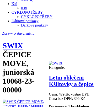
Kitl
Kitl
CYKLOPOTŘEBY
CYKLOPOTŘEBY
Dárkové poukazy
Dárkové poukazy
Zprávy o stavu sněhu
SWIX
ČEPICE
MOVE,
Kategorie:
juniorská
Letní oblečení
10068-23-
Kšiltovky a čepice
00000
Cena:
479 Kč
včetně DPH
Cena bez DPH:
396 Kč
Dostupnost:
1 ks skladem