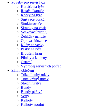
Potřeby pro servis lyží
Kartáče na lyže
Rotační kartáče
Korky na lyže
Smývače vosků
Strukturovače
Škrabky na vosk
Voskovací profily
Žehličky na lyže
Oprava skluznice
Kufry na vosky
Pásky na lyže
Broušení hran
Pilníky a kameny
Ostatní
Výprodej servisních potřeb
Zimní oblečení
Trika dlouhý rukáv
Trika krátký rukáv
Střední vrstva
Bundy
Bundy péřové
Vesty
Kalhoty
Kalhoty spodní