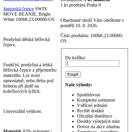
1 ks prodejna Praha 9
Juniorská čepice
SWIX
MOVE BEANIE, Bright
White 10068-23-00000-OS
Objednané zboží Vám odešleme v
pondělí 10. 8. 2026.
Číslo produktu:
10068-23-00000-
Prodyšná dětská běžecká
OS
čepice.
Do košíku:
Funkční, prodyšná a lehká
běžecká čepice z příjemného
materiálu. Lze nosit
samostatně, nebo třeba pod
Naše výhody:
helmou při jízdě na
kolečkových lyžích.
Spolehlivost
Kompletní sortiment
Vstřícné jednání
Rychlé dodání
Univerzální velikost.
Oficiální distribuce
Desítky výdejních míst
Dovoz na akce zdarma
Materiál:
82% polyester /
Zeptejte se - poradíme