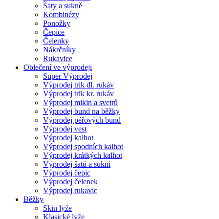
Šaty a sukně
Kombinézy
Ponožky
Čepice
Čelenky
Nákrčníky
Rukavice
Oblečení ve výprodeji
Super Výprodej
Výprodej trik dl. rukáv
Výprodej trik kr. rukáv
Výprodej mikin a svetrů
Výprodej bund na běžky
Výprodej péřových bund
Výprodej vest
Výprodej kalhot
Výprodej spodních kalhot
Výprodej krátkých kalhot
Výprodej šatů a sukní
Výprodej čepic
Výprodej čelenek
Výprodej rukavic
Běžky
Skin lyže
Klasické lyže