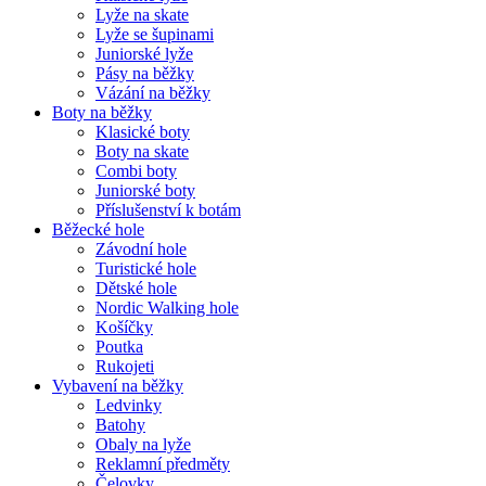
Lyže na skate
Lyže se šupinami
Juniorské lyže
Pásy na běžky
Vázání na běžky
Boty na běžky
Klasické boty
Boty na skate
Combi boty
Juniorské boty
Příslušenství k botám
Běžecké hole
Závodní hole
Turistické hole
Dětské hole
Nordic Walking hole
Košíčky
Poutka
Rukojeti
Vybavení na běžky
Ledvinky
Batohy
Obaly na lyže
Reklamní předměty
Čelovky