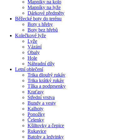
Mapníky na kolo
Mapníky na lyže
Dárkové předměty
Běžecké boty do terénu
Boty s hřeby
Boty bez hřebů
Kolečkové lyže
Lyže
Vázání
Obaly
Hole
Náhradní díly
Letní oblečení
Trika dlouhý rukáv
Trika krátký rukáv
Tílka a podprsenky
Kraťasy
Střední vrstva
Bundy a vesty
Kalhoty
Ponožky
Čelenky
Kšiltovky a čepice
Rukavice
Batohy a ledvinky