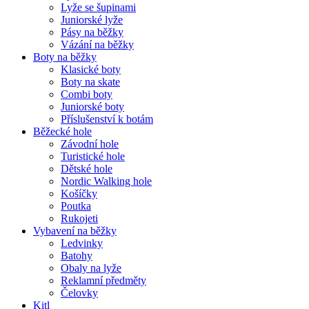
Lyže se šupinami
Juniorské lyže
Pásy na běžky
Vázání na běžky
Boty na běžky
Klasické boty
Boty na skate
Combi boty
Juniorské boty
Příslušenství k botám
Běžecké hole
Závodní hole
Turistické hole
Dětské hole
Nordic Walking hole
Košíčky
Poutka
Rukojeti
Vybavení na běžky
Ledvinky
Batohy
Obaly na lyže
Reklamní předměty
Čelovky
Kitl