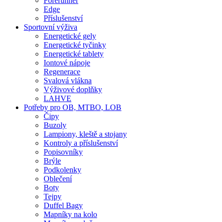
Forerunner
Edge
Příslušenství
Sportovní výživa
Energetické gely
Energetické tyčinky
Energetické tablety
Iontové nápoje
Regenerace
Svalová vlákna
Výživové doplňky
LAHVE
Potřeby pro OB, MTBO, LOB
Čipy
Buzoly
Lampiony, kleště a stojany
Kontroly a příslušenství
Popisovníky
Brýle
Podkolenky
Oblečení
Boty
Tejpy
Duffel Bagy
Mapníky na kolo