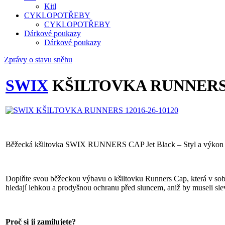
Kitl
CYKLOPOTŘEBY
CYKLOPOTŘEBY
Dárkové poukazy
Dárkové poukazy
Zprávy o stavu sněhu
SWIX
KŠILTOVKA RUNNERS 1
Běžecká kšiltovka SWIX RUNNERS CAP Jet Black – Styl a výkon 
Doplňte svou běžeckou výbavu o kšiltovku Runners Cap, která v sobě 
hledají lehkou a prodyšnou ochranu před sluncem, aniž by museli slev
Proč si ji zamilujete?