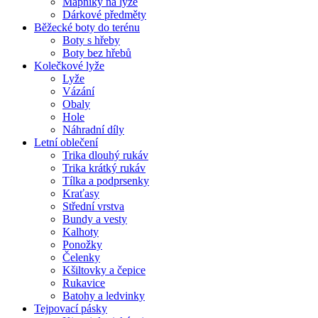
Mapníky na lyže
Dárkové předměty
Běžecké boty do terénu
Boty s hřeby
Boty bez hřebů
Kolečkové lyže
Lyže
Vázání
Obaly
Hole
Náhradní díly
Letní oblečení
Trika dlouhý rukáv
Trika krátký rukáv
Tílka a podprsenky
Kraťasy
Střední vrstva
Bundy a vesty
Kalhoty
Ponožky
Čelenky
Kšiltovky a čepice
Rukavice
Batohy a ledvinky
Tejpovací pásky