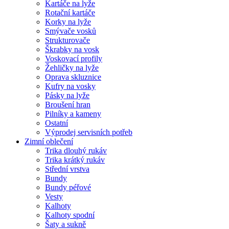
Kartáče na lyže
Rotační kartáče
Korky na lyže
Smývače vosků
Strukturovače
Škrabky na vosk
Voskovací profily
Žehličky na lyže
Oprava skluznice
Kufry na vosky
Pásky na lyže
Broušení hran
Pilníky a kameny
Ostatní
Výprodej servisních potřeb
Zimní oblečení
Trika dlouhý rukáv
Trika krátký rukáv
Střední vrstva
Bundy
Bundy péřové
Vesty
Kalhoty
Kalhoty spodní
Šaty a sukně