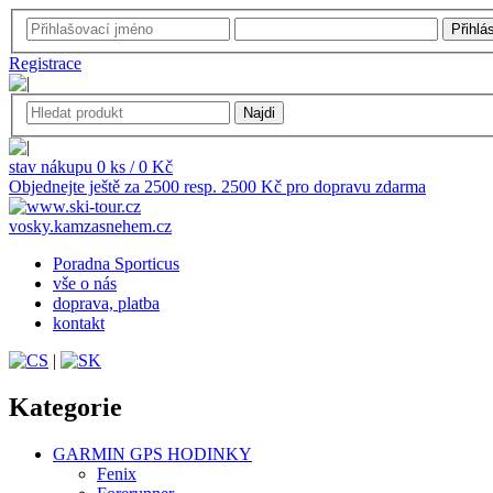
Registrace
stav nákupu 0 ks / 0 Kč
Objednejte ještě za 2500 resp. 2500 Kč pro dopravu zdarma
vosky.kamzasnehem.cz
Poradna Sporticus
vše o nás
doprava, platba
kontakt
|
Kategorie
GARMIN GPS HODINKY
Fenix