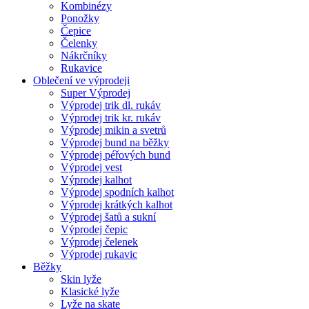
Kombinézy
Ponožky
Čepice
Čelenky
Nákrčníky
Rukavice
Oblečení ve výprodeji
Super Výprodej
Výprodej trik dl. rukáv
Výprodej trik kr. rukáv
Výprodej mikin a svetrů
Výprodej bund na běžky
Výprodej péřových bund
Výprodej vest
Výprodej kalhot
Výprodej spodních kalhot
Výprodej krátkých kalhot
Výprodej šatů a sukní
Výprodej čepic
Výprodej čelenek
Výprodej rukavic
Běžky
Skin lyže
Klasické lyže
Lyže na skate