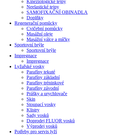
Kineziologické tejpy
Neelastické tejpy
SAMOFIXAČNÍ OBINADLA
Doplňky
Regenerační pomůcky
Cvičební pomůcky
Masážní oleje
Masážní válce a míčky
Sportovní brýle
Sportovní brýle
Impregnace
Impregnace
Lyžařské vosky
Parafíny tekuté
Parafíny základní
Parafíny tréninkové
Parafíny závodní
Prášky a urychlovače
Skin
Stoupací vosky
Klistry
Sady vosků
Doprodej FLUOR vosků
Výprodej vosků
Potřeby pro servis lyží