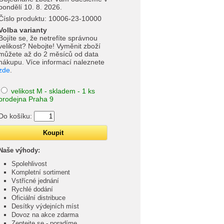
pondělí 10. 8. 2026.
Číslo produktu:
10006-23-10000
Volba varianty
Bojíte se, že netrefíte správnou
velikost? Nebojte! Vyměnit zboží
můžete až do 2 měsíců od data
nákupu. Více informací naleznete
zde
.
velikost M - skladem - 1 ks
prodejna Praha 9
Do košíku:
Naše výhody:
Spolehlivost
Kompletní sortiment
Vstřícné jednání
Rychlé dodání
Oficiální distribuce
Desítky výdejních míst
Dovoz na akce zdarma
Zeptejte se - poradíme