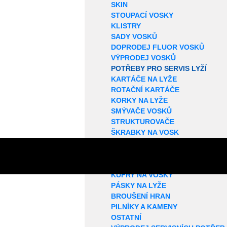
SKIN
STOUPACÍ VOSKY
KLISTRY
SADY VOSKŮ
DOPRODEJ FLUOR VOSKŮ
VÝPRODEJ VOSKŮ
POTŘEBY PRO SERVIS LYŽÍ
KARTÁČE NA LYŽE
ROTAČNÍ KARTÁČE
KORKY NA LYŽE
SMÝVAČE VOSKŮ
STRUKTUROVAČE
ŠKRABKY NA VOSK
VOSKOVACÍ PROFILY
ŽEHLIČKY NA LYŽE
OPRAVA SKLUZNICE
KUFRY NA VOSKY
PÁSKY NA LYŽE
BROUŠENÍ HRAN
PILNÍKY A KAMENY
OSTATNÍ