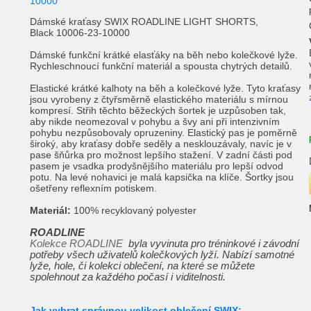
Dámské kraťasy SWIX ROADLINE LIGHT SHORTS,
Black 10006-23-10000
Dámské funkční krátké elasťáky na běh nebo kolečkové lyže.
Rychleschnoucí funkční materiál a spousta chytrých detailů.
Elastické krátké kalhoty na běh a kolečkové lyže. Tyto kraťasy
jsou vyrobeny z čtyřsměrně elastického materiálu s mírnou
kompresí. Střih těchto běžeckých šortek je uzpůsoben tak,
aby nikde neomezoval v pohybu a švy ani při intenzivním
pohybu nezpůsobovaly opruzeniny. Elastický pas je poměrně
široký, aby kraťasy dobře seděly a nesklouzávaly, navíc je v
pase šňůrka pro možnost lepšího stažení. V zadní části pod
pasem je vsadka prodyšnějšího materiálu pro lepší odvod
potu. Na levé nohavici je malá kapsička na klíče. Šortky jsou
ošetřeny reflexním potiskem.
Materiál:
100% recyklovaný polyester
ROADLINE
Kolekce ROADLINE
byla vyvinuta pro tréninkové i závodní
potřeby všech uživatelů kolečkových lyží. Nabízí samotné
lyže, hole, či kolekci oblečení, na které se můžete
spolehnout za každého počasí i viditelnosti.
Jak vybrat správnou velikost oblečení SWIX: