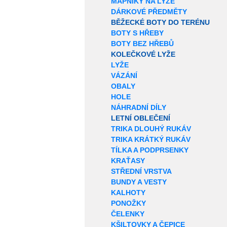
MAPNÍKY NA LYŽE
DÁRKOVÉ PŘEDMĚTY
BĚŽECKÉ BOTY DO TERÉNU
BOTY S HŘEBY
BOTY BEZ HŘEBŮ
KOLEČKOVÉ LYŽE
LYŽE
VÁZÁNÍ
OBALY
HOLE
NÁHRADNÍ DÍLY
LETNÍ OBLEČENÍ
TRIKA DLOUHÝ RUKÁV
TRIKA KRÁTKÝ RUKÁV
TÍLKA A PODPRSENKY
KRAŤASY
STŘEDNÍ VRSTVA
BUNDY A VESTY
KALHOTY
PONOŽKY
ČELENKY
KŠILTOVKY A ČEPICE