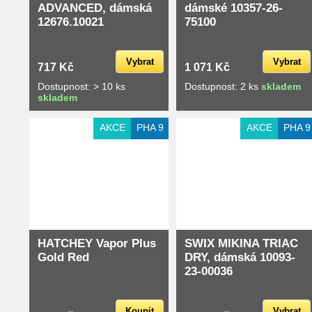
ADVANCED, dámská
dámské 10357-26-
12676.10021
75100
Vybrat
Vybrat
717 Kč
1 071 Kč
Dostupnost: > 10 ks
Dostupnost: 2 ks
skladem
skladem
AKCE
PHA 9
AKCE
PHA 9
HATCHEY Vapor Plus
SWIX MIKINA TRIAC
Gold Red
DRY, dámská 10093-
23-00036
Koupit
Vybrat