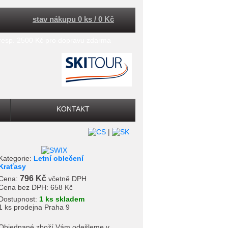
stav nákupu 0 ks / 0 Kč
 resp. 2500 Kč pro dopravu zdarma
KONTAKT
|
Kategorie:
Letní oblečení
Kraťasy
796 Kč
Cena:
včetně DPH
Cena bez DPH:
658 Kč
Dostupnost:
1 ks skladem
1 ks prodejna Praha 9
Objednané zboží Vám odešleme v