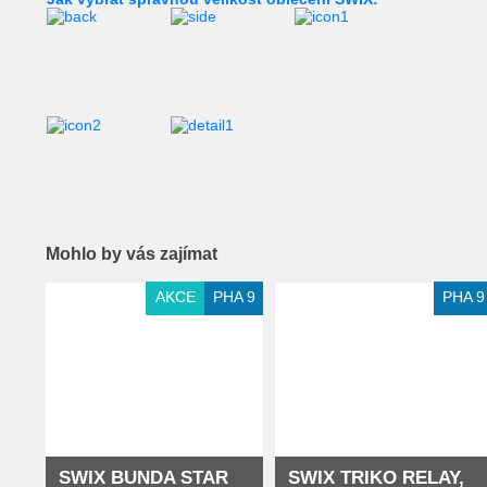
Mohlo by vás zajímat
Extra slevy pro registrované
AKCE
PHA 9
PHA 9
SWIX BUNDA STAR
SWIX TRIKO RELAY,