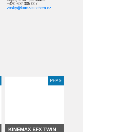
+420 602 305 007
vosky@kamzasnehem.cz
PHA 9
KINEMAX EFX TWIN