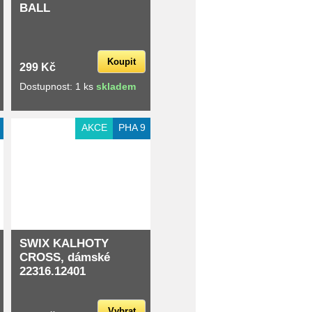
BALL
Koupit
299 Kč
Dostupnost: 1 ks
skladem
AKCE
PHA 9
SWIX KALHOTY
CROSS, dámské
22316.12401
Vybrat