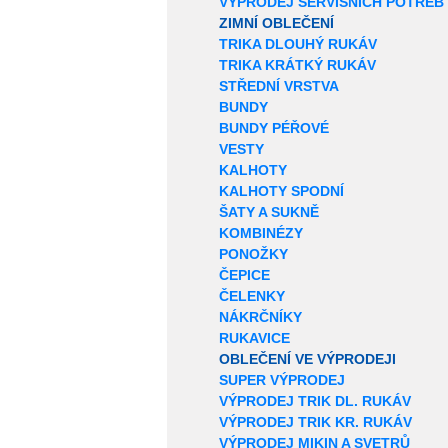
VÝPRODEJ SERVISNÍCH POTŘEB
ZIMNÍ OBLEČENÍ
TRIKA DLOUHÝ RUKÁV
TRIKA KRÁTKÝ RUKÁV
STŘEDNÍ VRSTVA
BUNDY
BUNDY PÉŘOVÉ
VESTY
KALHOTY
KALHOTY SPODNÍ
ŠATY A SUKNĚ
KOMBINÉZY
PONOŽKY
ČEPICE
ČELENKY
NÁKRČNÍKY
RUKAVICE
OBLEČENÍ VE VÝPRODEJI
SUPER VÝPRODEJ
VÝPRODEJ TRIK DL. RUKÁV
VÝPRODEJ TRIK KR. RUKÁV
VÝPRODEJ MIKIN A SVETRŮ