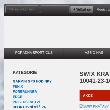
Registr
PORADNA SPORTICUS
VŠE O NÁS
KATEGORIE
SWIX
KRAŤ
10041-23-1
GARMIN GPS HODINKY
FENIX
FORERUNNER
AKCE
EDGE
PŘÍSLUŠENSTVÍ
SPORTOVNÍ VÝŽIVA