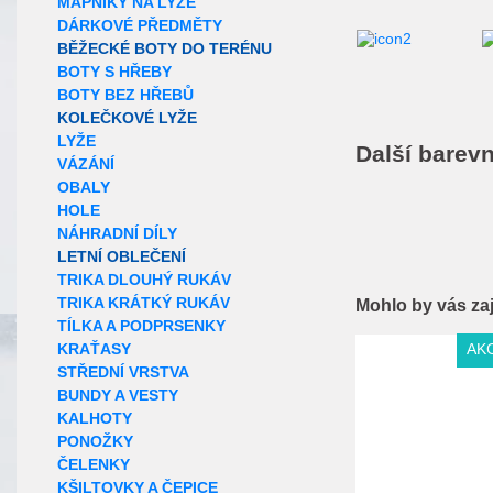
MAPNÍKY NA LYŽE
DÁRKOVÉ PŘEDMĚTY
BĚŽECKÉ BOTY DO TERÉNU
BOTY S HŘEBY
BOTY BEZ HŘEBŮ
KOLEČKOVÉ LYŽE
LYŽE
Další barevn
VÁZÁNÍ
OBALY
HOLE
NÁHRADNÍ DÍLY
LETNÍ OBLEČENÍ
TRIKA DLOUHÝ RUKÁV
TRIKA KRÁTKÝ RUKÁV
Mohlo by vás za
TÍLKA A PODPRSENKY
Extra slevy pro r
AK
KRAŤASY
STŘEDNÍ VRSTVA
BUNDY A VESTY
KALHOTY
PONOŽKY
ČELENKY
KŠILTOVKY A ČEPICE