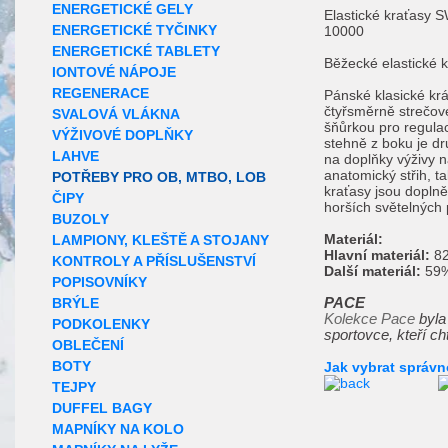
ENERGETICKÉ GELY
Elastické kraťasy 
ENERGETICKÉ TYČINKY
10000
ENERGETICKÉ TABLETY
Běžecké elastické k
IONTOVÉ NÁPOJE
REGENERACE
Pánské klasické krá
čtyřsměrně strečové
SVALOVÁ VLÁKNA
šňůrkou pro regula
VÝŽIVOVÉ DOPLŇKY
stehně z boku je d
LAHVE
na doplňky výživy n
anatomický střih, t
POTŘEBY PRO OB, MTBO, LOB
kraťasy jsou doplně
ČIPY
horších světelných
BUZOLY
Materiál:
LAMPIONY, KLEŠTĚ A STOJANY
Hlavní materiál:
82
KONTROLY A PŘÍSLUŠENSTVÍ
Další materiál:
59%
POPISOVNÍKY
BRÝLE
PACE
Kolekce Pace
byla
PODKOLENKY
sportovce, kteří ch
OBLEČENÍ
BOTY
Jak vybrat správn
TEJPY
DUFFEL BAGY
MAPNÍKY NA KOLO