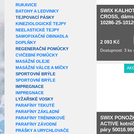
RUKAVICE
SWIX KALHO
BATOHY A LEDVINKY
CROSS, dáms
TEJPOVACÍ PÁSKY
10286-25-1012
KINEZIOLOGICKÉ TEJPY
NEELASTICKÉ TEJPY
SAMOFIXAČNÍ OBINADLA
2 093 Kč
DOPLŇKY
REGENERAČNÍ POMŮCKY
Dostupnost: 3 ks
CVIČEBNÍ POMŮCKY
MASÁŽNÍ OLEJE
MASÁŽNÍ VÁLCE A MÍČKY
AK
SPORTOVNÍ BRÝLE
SPORTOVNÍ BRÝLE
IMPREGNACE
IMPREGNACE
LYŽAŘSKÉ VOSKY
PARAFÍNY TEKUTÉ
PARAFÍNY ZÁKLADNÍ
SWIX PONOŽ
PARAFÍNY TRÉNINKOVÉ
ACTIVE kotníč
PARAFÍNY ZÁVODNÍ
páry 50016.99
PRÁŠKY A URYCHLOVAČE