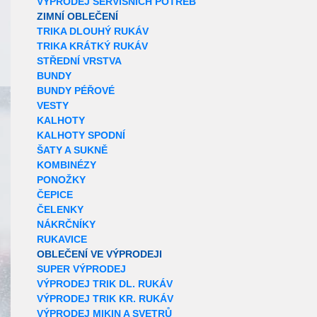
VÝPRODEJ SERVISNÍCH POTŘEB
ZIMNÍ OBLEČENÍ
TRIKA DLOUHÝ RUKÁV
TRIKA KRÁTKÝ RUKÁV
STŘEDNÍ VRSTVA
BUNDY
BUNDY PÉŘOVÉ
VESTY
KALHOTY
KALHOTY SPODNÍ
ŠATY A SUKNĚ
KOMBINÉZY
PONOŽKY
ČEPICE
ČELENKY
NÁKRČNÍKY
RUKAVICE
OBLEČENÍ VE VÝPRODEJI
SUPER VÝPRODEJ
VÝPRODEJ TRIK DL. RUKÁV
VÝPRODEJ TRIK KR. RUKÁV
VÝPRODEJ MIKIN A SVETRŮ