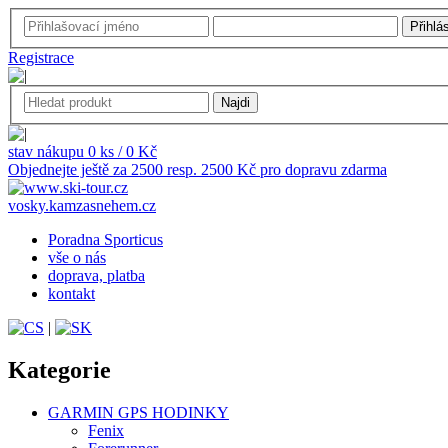
Registrace
stav nákupu 0 ks / 0 Kč
Objednejte ještě za 2500 resp. 2500 Kč pro dopravu zdarma
vosky.kamzasnehem.cz
Poradna Sporticus
vše o nás
doprava, platba
kontakt
|
Kategorie
GARMIN GPS HODINKY
Fenix