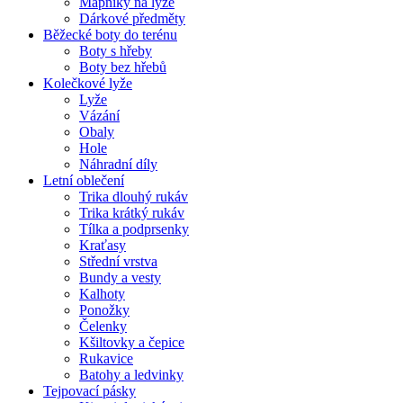
Mapníky na lyže
Dárkové předměty
Běžecké boty do terénu
Boty s hřeby
Boty bez hřebů
Kolečkové lyže
Lyže
Vázání
Obaly
Hole
Náhradní díly
Letní oblečení
Trika dlouhý rukáv
Trika krátký rukáv
Tílka a podprsenky
Kraťasy
Střední vrstva
Bundy a vesty
Kalhoty
Ponožky
Čelenky
Kšiltovky a čepice
Rukavice
Batohy a ledvinky
Tejpovací pásky