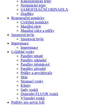
Kineziologické tejpy
Neelastické tejpy
SAMOFIXAČNÍ OBINADLA
Doplňky
Regenerační pomůcky
Cvičební pomůcky
Masážní oleje
Masážní válce a míčky
Sportovní brýle
Sportovní brýle
Impregnace
Impregnace
Lyžařské vosky
Parafíny tekuté
Parafíny základní
Parafíny tréninkové
Parafíny závodní
Prášky a urychlovače
Skin
Stoupací vosky
Klistry
Sady vosků
Doprodej FLUOR vosků
Výprodej vosků
Potřeby pro servis lyží