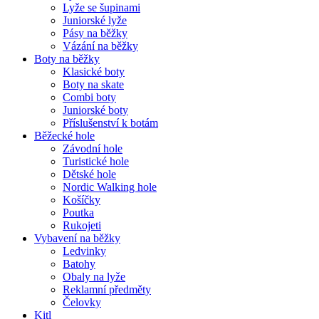
Lyže se šupinami
Juniorské lyže
Pásy na běžky
Vázání na běžky
Boty na běžky
Klasické boty
Boty na skate
Combi boty
Juniorské boty
Příslušenství k botám
Běžecké hole
Závodní hole
Turistické hole
Dětské hole
Nordic Walking hole
Košíčky
Poutka
Rukojeti
Vybavení na běžky
Ledvinky
Batohy
Obaly na lyže
Reklamní předměty
Čelovky
Kitl