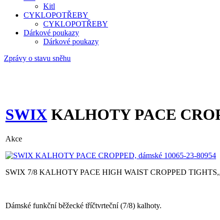
Kitl
CYKLOPOTŘEBY
CYKLOPOTŘEBY
Dárkové poukazy
Dárkové poukazy
Zprávy o stavu sněhu
SWIX
KALHOTY PACE CROPPE
Akce
SWIX 7/8 KALHOTY PACE HIGH WAIST CROPPED TIGHTS,, dá
Dámské funkční běžecké tříčtvrteční (7/8) kalhoty.