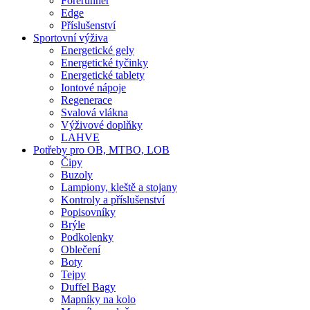
Forerunner
Edge
Příslušenství
Sportovní výživa
Energetické gely
Energetické tyčinky
Energetické tablety
Iontové nápoje
Regenerace
Svalová vlákna
Výživové doplňky
LAHVE
Potřeby pro OB, MTBO, LOB
Čipy
Buzoly
Lampiony, kleště a stojany
Kontroly a příslušenství
Popisovníky
Brýle
Podkolenky
Oblečení
Boty
Tejpy
Duffel Bagy
Mapníky na kolo