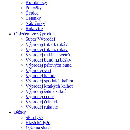
Kombinézy
Ponožky
Čepice
Čelenky
Nákrčníky
Rukavice
Oblečení ve výprodeji
Super Výprodej
Výprodej trik dl. rukáv
Výprodej trik kr. rukáv
Výprodej mikin a svetrů
Výprodej bund na běžky
Výprodej péřových bund
Výprodej vest
Výprodej kalhot
Výprodej spodních kalhot
Výprodej krátkých kalhot
Výprodej šatů a sukní
Výprodej čepic
Výprodej čelenek
Výprodej rukavic
Běžky
Skin lyže
Klasické lyže
Lyže na skate