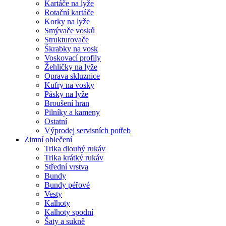
Kartáče na lyže
Rotační kartáče
Korky na lyže
Smývače vosků
Strukturovače
Škrabky na vosk
Voskovací profily
Žehličky na lyže
Oprava skluznice
Kufry na vosky
Pásky na lyže
Broušení hran
Pilníky a kameny
Ostatní
Výprodej servisních potřeb
Zimní oblečení
Trika dlouhý rukáv
Trika krátký rukáv
Střední vrstva
Bundy
Bundy péřové
Vesty
Kalhoty
Kalhoty spodní
Šaty a sukně