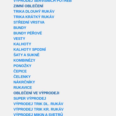
VÝPRODEJ SERVISNÍCH POTŘEB
ZIMNÍ OBLEČENÍ
TRIKA DLOUHÝ RUKÁV
TRIKA KRÁTKÝ RUKÁV
STŘEDNÍ VRSTVA
BUNDY
BUNDY PÉŘOVÉ
VESTY
KALHOTY
KALHOTY SPODNÍ
ŠATY A SUKNĚ
KOMBINÉZY
PONOŽKY
ČEPICE
ČELENKY
NÁKRČNÍKY
RUKAVICE
OBLEČENÍ VE VÝPRODEJI
SUPER VÝPRODEJ
VÝPRODEJ TRIK DL. RUKÁV
VÝPRODEJ TRIK KR. RUKÁV
VÝPRODEJ MIKIN A SVETRŮ