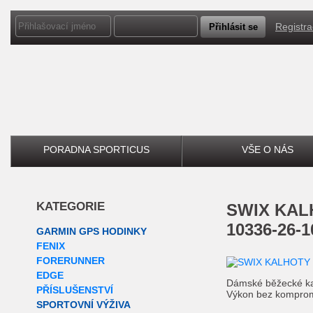
Registr
PORADNA SPORTICUS
VŠE O NÁS
KATEGORIE
SWIX
KALH
10336-26-1
GARMIN GPS HODINKY
FENIX
FORERUNNER
EDGE
Dámské běžecké k
PŘÍSLUŠENSTVÍ
Výkon bez kompro
SPORTOVNÍ VÝŽIVA