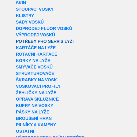
SKIN
STOUPACÍ VOSKY
KLISTRY
SADY VOSKŮ
DOPRODEJ FLUOR VOSKŮ
VÝPRODEJ VOSKŮ
POTŘEBY PRO SERVIS LYŽÍ
KARTÁČE NA LYŽE
ROTAČNÍ KARTÁČE
KORKY NA LYŽE
SMÝVAČE VOSKŮ
STRUKTUROVAČE
ŠKRABKY NA VOSK
VOSKOVACÍ PROFILY
ŽEHLIČKY NA LYŽE
OPRAVA SKLUZNICE
KUFRY NA VOSKY
PÁSKY NA LYŽE
BROUŠENÍ HRAN
PILNÍKY A KAMENY
OSTATNÍ