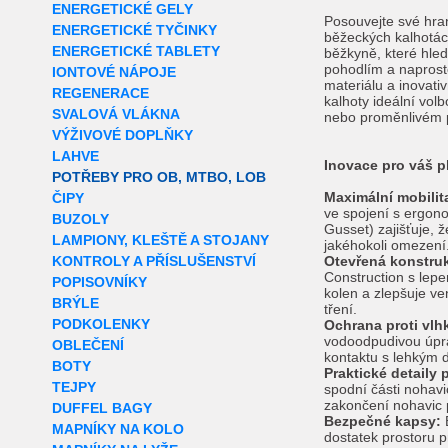
ENERGETICKÉ GELY
Posouvejte své hra
ENERGETICKÉ TYČINKY
běžeckých kalhotá
ENERGETICKÉ TABLETY
běžkyně, které hle
pohodlím a napros
IONTOVÉ NÁPOJE
materiálu a inovati
REGENERACE
kalhoty ideální volb
SVALOVÁ VLÁKNA
nebo proměnlivém 
VÝŽIVOVÉ DOPLŇKY
LAHVE
Inovace pro váš p
POTŘEBY PRO OB, MTBO, LOB
Maximální mobilit
ČIPY
ve spojení s ergon
BUZOLY
Gusset) zajišťuje, 
LAMPIONY, KLEŠTĚ A STOJANY
jakéhokoli omezení
KONTROLY A PŘÍSLUŠENSTVÍ
Otevřená konstru
Construction s lepen
POPISOVNÍKY
kolen a zlepšuje ve
BRÝLE
tření.
PODKOLENKY
Ochrana proti vlhk
vodoodpudivou úpra
OBLEČENÍ
kontaktu s lehkým 
BOTY
Praktické detaily 
TEJPY
spodní části nohav
zakončení nohavic p
DUFFEL BAGY
Bezpečné kapsy:
B
MAPNÍKY NA KOLO
dostatek prostoru p