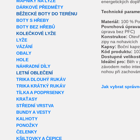
MAPNÍKY NA LYŽE
energetických dopl
DÁRKOVÉ PŘEDMĚTY
Technické parame
BĚŽECKÉ BOTY DO TERÉNU
BOTY S HŘEBY
Materiál:
100 % Pol
Povrchová úprava
BOTY BEZ HŘEBŮ
úprava bez PFC)
KOLEČKOVÉ LYŽE
Konstrukce:
Otevře
LYŽE
zipy na nohavicích
VÁZÁNÍ
Kapsy:
Boční kapsy
Kód produktu:
103
OBALY
Dostupné velikost
HOLE
Ideální pro:
Běh v 
NÁHRADNÍ DÍLY
závodem nebo inten
nohou při zachování 
LETNÍ OBLEČENÍ
TRIKA DLOUHÝ RUKÁV
TRIKA KRÁTKÝ RUKÁV
Jak vybrat správn
TÍLKA A PODPRSENKY
KRAŤASY
STŘEDNÍ VRSTVA
BUNDY A VESTY
KALHOTY
PONOŽKY
ČELENKY
KŠILTOVKY A ČEPICE